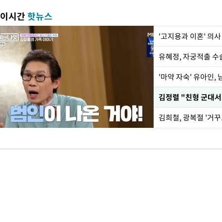
이시간
핫뉴스
'고지용과 이혼' 의사
유혜정, 자궁적출 수
'마약 자숙' 유아인,
김정렬 "친형 군대서