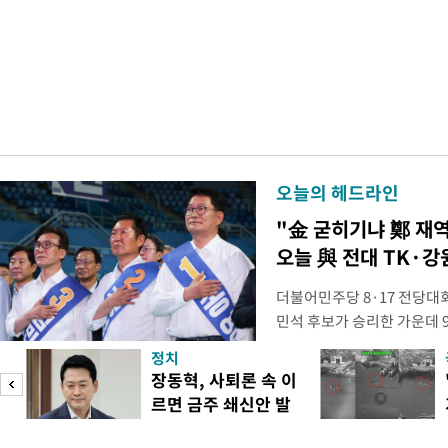
오늘의 헤드라인
"金 굳히기냐 鄭 재
오늘 與 전대 TK·강
더불어민주당 8·17 전당대
민석 후보가 승리한 가운데 
시된다. 초박빙 승부가 이어
정치
승을 이어갈지, 정청래 후보
장동혁, 사퇴론 속 이
다. 1·2위 간 누적 득표율 
르면 금주 쇄신안 발
빙 판세가 이어져, 9일 강원
표
라