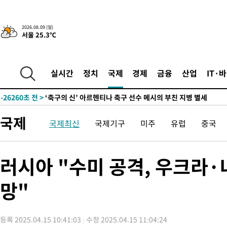
-26255초 전 >
“美 이란전 무기 소진…북한과 분쟁시 주한 미군 취약해질 수 
2026.08.09 (일)
서울 25.3℃
-31109초 전 >
이군이 불법 군시설 건설한 레바논 남부에서 레바논군 3명 폭
부상
-28227초 전 >
[속보]美중부 사령관, 이스라엘 긴급방문 다중화된 전선 상황 
-26291초 전 >
美 국방부, 켄달 전 공군장관 보안허가 취소…“에어포스원 기
실시간
정치
국제
경제
금융
산업
IT·
보, 언론 누출”
-26260초 전 >
‘축구의 신’ 아르헨티나 축구 선수 메시의 부친 지병 별세
-26235초 전 >
“美 이란전 무기 소진…북한과 분쟁시 주한 미군 취약해질 수 
-31129초 전 >
이군이 불법 군시설 건설한 레바논 남부에서 레바논군 3명 폭
국제
국제최신
국제기구
미주
유럽
중국
부상
-28247초 전 >
[속보]美중부 사령관, 이스라엘 긴급방문 다중화된 전선 상황 
-26311초 전 >
美 국방부, 켄달 전 공군장관 보안허가 취소…“에어포스원 기
보, 언론 누출”
-26280초 전 >
‘축구의 신’ 아르헨티나 축구 선수 메시의 부친 지병 별세
러시아 "수미 공격, 우크라·
-26255초 전 >
“美 이란전 무기 소진…북한과 분쟁시 주한 미군 취약해질 수 
망"
등록 2025.04.15 10:41:03
수정 2025.04.15 11:04:24