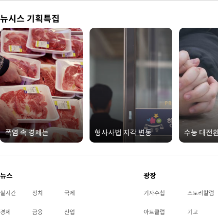
뉴시스 기획특집
폭염 속 경제는
형사사법 지각 변동
수능 대전
뉴스
광장
실시간
정치
국제
기자수첩
스토리칼럼
경제
금융
산업
아트클럽
기고