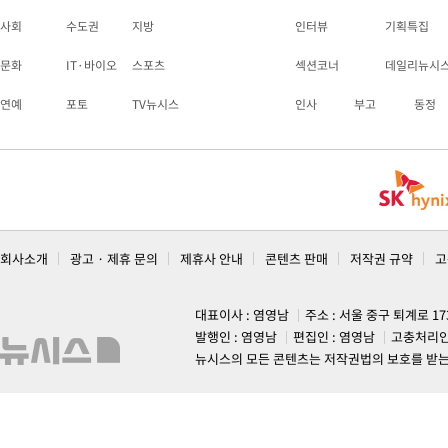
사회
수도권
지방
인터뷰
기획특집
문화
IT·바이오
스포츠
섹션코너
데일리뉴시
연예
포토
TV뉴시스
인사
부고
동정
회사소개
광고 · 제휴 문의
제휴사 안내
콘텐츠 판매
저작권 규약
고
대표이사 : 염영남
주소 : 서울 중구 퇴계로 1
발행인 : 염영남
편집인 : 염영남
고충처리인
뉴시스의 모든 콘텐츠는 저작권법의 보호를 받는 바, 무