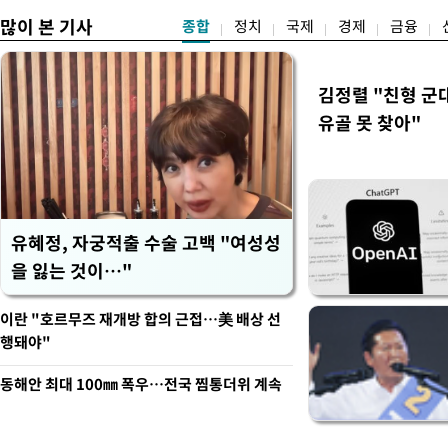
많이 본 기사
종합
정치
국제
경제
금융
김정렬 "친형 군
유골 못 찾아"
유혜정, 자궁적출 수술 고백 "여성성
을 잃는 것이…"
이란 "호르무즈 재개방 합의 근접…美 배상 선
행돼야"
동해안 최대 100㎜ 폭우…전국 찜통더위 계속