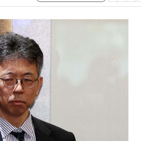
 격파
다"
수수색(종
4%↑
침 준수"
수수색
태세 강
"
·당황'
혐의