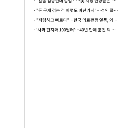
· "알몸 입장인데 합법?"…美 시청 인정받은 '누드' 레스토랑 화제
· "돈 문제 겪는 건 마멋도 마찬가지"…성인 플랫폼에 등장한 뜻밖의 스타
· "저렴하고 빠르다"…한국 의료관광 열풍, 외신도 주목
· '사과 편지와 100달러'…40년 만에 훔친 책 돌려준 美 절도범