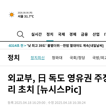
-27053초 전 >
축구협회, 15년 전 심판 성 접대 파문에 "현재는 내부 지
-25738초 전 >
경찰, '홍명보는 2순위' 결론냈던 스포츠윤리센터도 압
2026.08.06 (목)
서울 31.7℃
-11334초 전 >
[속보]합참 "北 발사체는 단거리탄도미사일…감시·경계
화"
-11082초 전 >
日방위성, 北이 동해로 쏜 발사체는 탄도미사일 가능성
-9512초 전 >
[속보] SKT, 에이닷 서비스 장애 발생…"원인 파악 중"
실시간
정치
국제
경제
금융
산업
-8918초 전 >
[속보]합참 "북, 동해상으로 미상 발사체 발사"
-8314초 전 >
'낮 최고 39도' 불볕더위…한밤 열대야도 계속[내일날씨]
-8273초 전 >
[속보]7~9일 프로야구 3연전도 폭염 취소…11일 재개
정치
정치최신
청와대
국회/정당
국방/외
-7935초 전 >
"韓 외환시장 개입 관측 배경엔 美의 대한국 무역적자 있어
-7762초 전 >
'월드컵 탈락 후폭풍' 축구협회…초유의 압수수색에 '충격
-7602초 전 >
서울 낮 37.9도, 올여름 최고치 경신…영등포 순간 '40도'
외교부, 日 독도 영유권 
-7164초 전 >
[속보]종합특검, 대검 추가 압수수색…내란 중요임무종사 
리 초치 [뉴시스Pic]
-3259초 전 >
[속보]코스닥, 800p 회복…0.26% 오른 801.67 마감
-3189초 전 >
[속보]코스피, 301.88포인트(4.58%) 내린 6296.38 마감
-3054초 전 >
[속보]원·달러 환율, 0.7원 내린 1423.8원 마감
등록 2025.04.18 16:29:00
수정 2025.04.18 16:38:24
-653초 전 >
"여기 떨어졌다"…다누리, 스페이스X 로켓 달 충돌 흔적 포