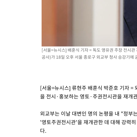
-3279초 전 >
[속보]코스닥, 800p 회복…0.26% 오른 801.67 마감
-3209초 전 >
[속보]코스피, 301.88포인트(4.58%) 내린 6296.38 마감
-3074초 전 >
[속보]원·달러 환율, 0.7원 내린 1423.8원 마감
-673초 전 >
"여기 떨어졌다"…다누리, 스페이스X 로켓 달 충돌 흔적 포
38분 전 >
손흥민, 5경기 연속골 실패…LAFC는 승부차기 끝 과달라하라
[서울=뉴시스] 배훈식 기자 = 독도 영유권 주장 전
2시간 전 >
내일까지 39도 '펄펄'…기상청 "태풍 지나며 폭염 잠시 꺾인
공사)가 18일 오후 서울 종로구 외교부 청사 승강기에 굳은
[서울=뉴시스] 류현주 배훈식 박준호 기자 =
을 전시·홍보하는 영토·주권전시관을 재개관한
외교부는 이날 대변인 명의 논평을 내 "정부
'영토주권전시관'을 재개관한 데 대해 강력히 
다.