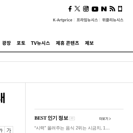
의견, 국토부·LH에 충실히
전달할 것"
K-Artprice
프라임뉴시스
위클리뉴시스
광장
포토
TV뉴시스
제휴 콘텐츠
제보
대