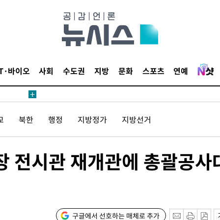
침 준수"
수수색
태세 강
IT·바이오
사회
수도권
지방
문화
스포츠
연예
교
북한
행정
지방정가
지방선거
"
·당황'
주장 전시관 재개관에 총괄공사
혐의
구글에서 선호하는 매체로 추가
착