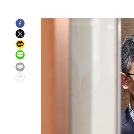
38분 전 >
손흥민, 5경기 연속골 실패…LAFC는 승부차기 끝 과달라하라
2시간 전 >
내일까지 39도 '펄펄'…기상청 "태풍 지나며 폭염 잠시 꺾인
-28844초 전 >
'월드컵 탈락 후폭풍' 축구협회…11시간 걸린 초유의 압
합)
-28280초 전 >
[속보] 뉴욕증시, 혼조 출발…나스닥 0.3%↓, 다우 0.1
-27073초 전 >
축구협회, 15년 전 심판 성 접대 파문에 "현재는 내부 지
-25758초 전 >
경찰, '홍명보는 2순위' 결론냈던 스포츠윤리센터도 압
-11354초 전 >
[속보]합참 "北 발사체는 단거리탄도미사일…감시·경계
화"
-11102초 전 >
日방위성, 北이 동해로 쏜 발사체는 탄도미사일 가능성
-9532초 전 >
[속보] SKT, 에이닷 서비스 장애 발생…"원인 파악 중"
-8938초 전 >
[속보]합참 "북, 동해상으로 미상 발사체 발사"
-8334초 전 >
'낮 최고 39도' 불볕더위…한밤 열대야도 계속[내일날씨]
-8293초 전 >
[속보]7~9일 프로야구 3연전도 폭염 취소…11일 재개
-7955초 전 >
"韓 외환시장 개입 관측 배경엔 美의 대한국 무역적자 있어
-7782초 전 >
'월드컵 탈락 후폭풍' 축구협회…초유의 압수수색에 '충격
-7622초 전 >
서울 낮 37.9도, 올여름 최고치 경신…영등포 순간 '40도'
-7184초 전 >
[속보]종합특검, 대검 추가 압수수색…내란 중요임무종사 