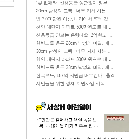
"현관문 걷어차고 욕설 녹음 반
복"…18개월 아기 키우는 집 뒤
흔든 '앞집의 비극'