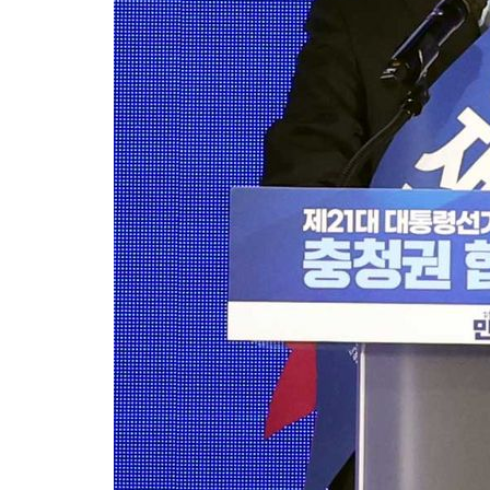
득표
-10159초 전 >
"일본축구협회, 대한축구협회 성 접대 의혹 심판 조사"
-2801초 전 >
[속보]장은수, KLPGA 제주삼다수 역전 우승…데뷔 10년 차에 
상
30분 전 >
"얼마나 더웠으면"…안동 물길공원서 헤엄친 구렁이 '소동'
31분 전 >
손흥민, 68분 뛰고 2경기 침묵…LAFC, 톨루카에 1-0 승리(종합)
43분 전 >
'2경기 연속 침묵' 손흥민, 톨루카전 68분만 뛰고 슈팅 0개