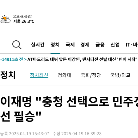
-24407초 전 >
'AT마드리드 7번' 이강인, 맨시티 상대로 비공식 데뷔전
-23909초 전 >
[속보]'AT마드리드 7번' 이강인, 맨시티 상대로 비공식 데뷔전
2026.08.09 (일)
서울 26.3℃
-21973초 전 >
네타냐후, 트럼프의 가자 평화 2차 15개조 평화안 '거부'
-18569초 전 >
이강인 ATM 입단식에 '상암벌 들썩'…"세계적인 선수 되길"
-17565초 전 >
태풍 돌핀, 중 저장성 타이저우시 해안에 상륙 (1보)
실시간
정치
국제
경제
금융
산업
IT·
-14911초 전 >
AT마드리드 데뷔 앞둔 이강인, 맨시티전 선발 대신 '벤치 시작'
-13541초 전 >
[속보]與 강원·TK 당원투표 합산 김민석 48.54%로 승리…
44.40%
-12875초 전 >
與 강원·TK 당원투표 합산 김민석 46.01%로 승리…정청래
정치
정치최신
청와대
국회/정당
국방/외교
44.53%
-12715초 전 >
[속보]與전대 권리당원투표…강원·경북 김민석, 대구 정청래 
-12522초 전 >
[속보]與 당대표 경선, 경북 권리당원 투표 김민석 47.37%·
45.71%
-12424초 전 >
[속보]與 당대표 경선, 대구 권리당원 투표 정청래 47.82%·
이재명 "충청 선택으로 민주
46.35%
-12221초 전 >
[속보]與 당대표 경선, 강원 권리당원 투표 김민석 승리…50.3
득표
선 필승"
-10139초 전 >
"일본축구협회, 대한축구협회 성 접대 의혹 심판 조사"
-2781초 전 >
[속보]장은수, KLPGA 제주삼다수 역전 우승…데뷔 10년 차에 
상
30분 전 >
"얼마나 더웠으면"…안동 물길공원서 헤엄친 구렁이 '소동'
등록 2025.04.19 15:43:07
수정 2025.04.19 16:39:28
32분 전 >
손흥민, 68분 뛰고 2경기 침묵…LAFC, 톨루카에 1-0 승리(종합)