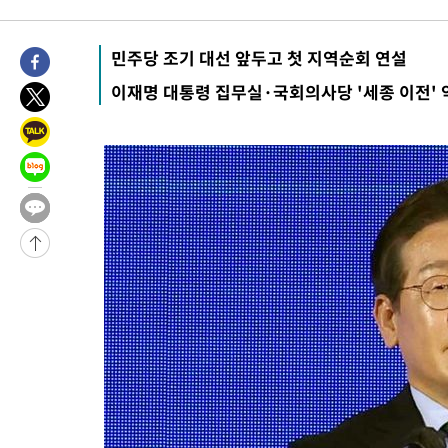
44분 전 >
'2경기 연속 침묵' 손흥민, 톨루카전 68분만 뛰고 슈팅 0개
-30491초 전 >
시메오네 감독 "이강인 다재다능한 선수…다양한 역할 맡길 것
민주당 조기 대선 앞두고 첫 지역순회 연설
-26932초 전 >
이강인, 5만 관중 앞 ATM 데뷔…뜨거운 응원 속 새출발(종합)
이재명 대통령 집무실·국회의사당 '세종 이전' 
-26688초 전 >
'AT마드리드 7번' 이강인 데뷔전…맨시티에 1-3 역전패(종합)
-24427초 전 >
'AT마드리드 7번' 이강인, 맨시티 상대로 비공식 데뷔전
-23929초 전 >
[속보]'AT마드리드 7번' 이강인, 맨시티 상대로 비공식 데뷔전
-21993초 전 >
네타냐후, 트럼프의 가자 평화 2차 15개조 평화안 '거부'
-18589초 전 >
이강인 ATM 입단식에 '상암벌 들썩'…"세계적인 선수 되길"
-17585초 전 >
태풍 돌핀, 중 저장성 타이저우시 해안에 상륙 (1보)
-14931초 전 >
AT마드리드 데뷔 앞둔 이강인, 맨시티전 선발 대신 '벤치 시작'
-13561초 전 >
[속보]與 강원·TK 당원투표 합산 김민석 48.54%로 승리…
44.40%
-12895초 전 >
與 강원·TK 당원투표 합산 김민석 46.01%로 승리…정청래
44.53%
-12735초 전 >
[속보]與전대 권리당원투표…강원·경북 김민석, 대구 정청래 
-12542초 전 >
[속보]與 당대표 경선, 경북 권리당원 투표 김민석 47.37%·
45.71%
-12444초 전 >
[속보]與 당대표 경선, 대구 권리당원 투표 정청래 47.82%·
46.35%
-12241초 전 >
[속보]與 당대표 경선, 강원 권리당원 투표 김민석 승리…50.3