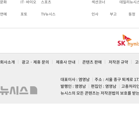
문화
IT·바이오
스포츠
섹션코너
데일리뉴시
연예
포토
TV뉴시스
인사
부고
동정
회사소개
광고 · 제휴 문의
제휴사 안내
콘텐츠 판매
저작권 규약
고
대표이사 : 염영남
주소 : 서울 중구 퇴계로 1
발행인 : 염영남
편집인 : 염영남
고충처리인
뉴시스의 모든 콘텐츠는 저작권법의 보호를 받는 바, 무