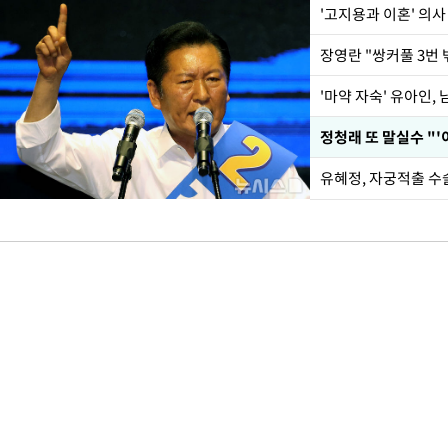
'고지용과 이혼' 의사
'마약 자숙' 유아인,
정청래 또 말실수 "'
유혜정, 자궁적출 수