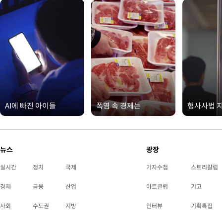
AI에 빠진 아이들
폭염 속 경제는
형사사법 
뉴스
광장
실시간
정치
국제
기자수첩
스토리칼럼
경제
금융
산업
아트클럽
기고
사회
수도권
지방
인터뷰
기획특집