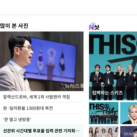
많이 본 사진
컴백하는 스키즈
폭염 속 주말 풍경은?
알렉산드로바, 세계 1위 사발렌카 격침
원·달러환율 1300원대 목전
'문 열고 냉방중'
선관위 시간대별 투표율 입력 관련 기자회견하는 주진우 의원