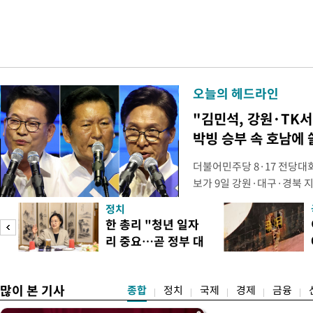
오늘의 헤드라인
"김민석, 강원·TK서 
박빙 승부 속 호남에 
더불어민주당 8·17 전당대
보가 9일 강원·대구·경북 
연속 정청래 후보를 눌렀다.
정치
경선에서 1승 1패를 주고 받
넘
한 총리 "청년 일자
연승하며 '3승 1패'로 누적 
리 중요…곧 정부 대
간 누적 득표율(가중치 미반영)
리
책"
많이 본 기사
종합
정치
국제
경제
금융