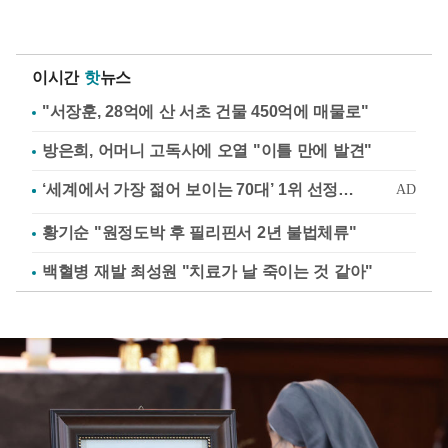
이시간
핫
뉴스
"서장훈, 28억에 산 서초 건물 450억에 매물로"
방은희, 어머니 고독사에 오열 "이틀 만에 발견"
황기순 "원정도박 후 필리핀서 2년 불법체류"
백혈병 재발 최성원 "치료가 날 죽이는 것 같아"