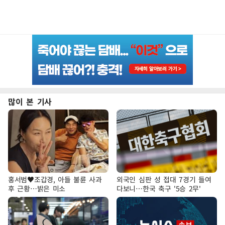
많이 본 기사
홍서범♥조갑경, 아들 불륜 사과
외국인 심판 성 접대 7경기 들여
후 근황…밝은 미소
다보니…한국 축구 '5승 2무'