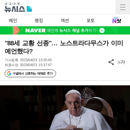
메인
랭킹
섹션
포토
"88세 교황 선종"… 노스트라다무스가 이미
예언했다?
기사등록
2025/04/23 15:35:45
가
가
최종수정
2025/04/23 15:37:47
구글에서 선호하는 매체로 추가