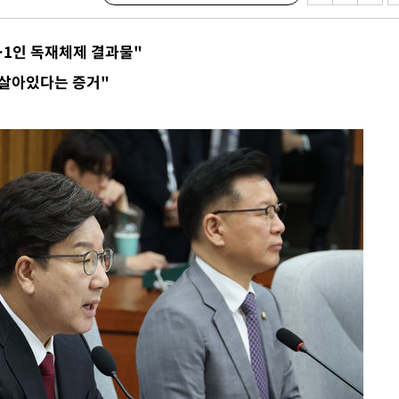
쳐
…1인 독재체제 결과물"
 살아있다는 증거"
기소
수…이병태
지(종합)
0.3만개
 4.1%로
고 과감히
쪽 아웃바운
지역 선포
 못 갈 수
]