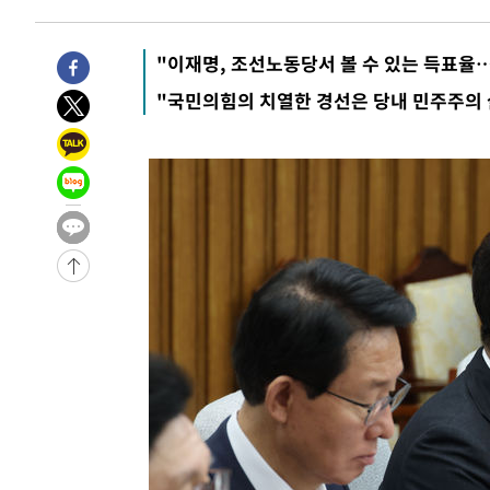
2시간 전 >
[속보]코스피, 6200선 약보합…0.60% 내린 6258.77에 마
2시간 전 >
[속보]원·달러 환율, 7.7원 내린 1416.1원 마감
"이재명, 조선노동당서 볼 수 있는 득표율
2시간 전 >
[속보] 노원서 40.1도 관측…서울, 2018년 이후 첫 40도
"국민의힘의 치열한 경선은 당내 민주주의
3시간 전 >
[속보]종합특검, '계엄 수용공간 확보' 신용해 前교정본부장 
3시간 전 >
외신들도 주목한 韓축구 파문…"국민적 공분에 수사 재개"
3시간 전 >
11시간 압수수색에 성접대 파문까지…'쑥대밭' 된 축구협회
4시간 전 >
[속보]규제합리화위원회 부위원장에 김태유 서울대 공대 교
후임
-15195초 전 >
이강인, 폭염 속 AT마드리드 첫 훈련…80명 식사 대접까
-12334초 전 >
미 사업체 일자리, 7월에 2.3만개 순감하고 그 전 2개월 1
하향수정 (2보)
-11782초 전 >
[속보] 미 사업체, 일자리 7월에 2.3만 개 줄어…실업률은
↓
-7645초 전 >
[속보]이 대통령 "부동산 공급 기존 사고방식 매달리지 말
실천"
-6730초 전 >
이란, "오만과 '중앙 단일 루트' 합의…북쪽 인바운드·남
드는 임시"
28분 전 >
"낮 기온 소폭 하락"…수도권 폭염중대경보, 폭염경보로 하향
28분 전 >
[속보]이 대통령, '호우피해' 안동·의성 관할 4개 면 특별재난
29분 전 >
[단독]중수청 지원 검사들, 정원 초과 시 낮은 계급 임용…희망지
도
1시간 전 >
낮 최고 37도 찜통더위…곳곳 소나기·강원 많은 비[내일날씨