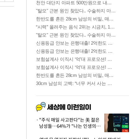
"주식 매일 사고판다"는 美 젊은
남성들…64%가 "나는 인생의
패배자“