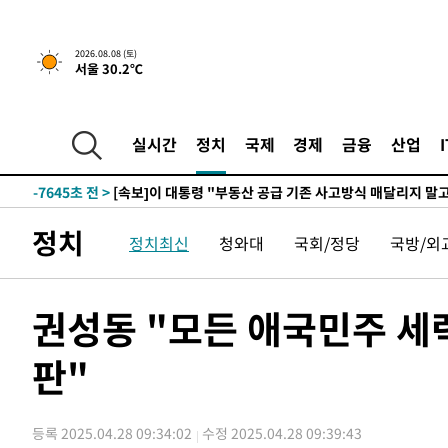
2026.08.08 (토)
서울 30.2℃
4시간 전 >
[속보]규제합리화위원회 부위원장에 김태유 서울대 공대 교
후임
-15195초 전 >
이강인, 폭염 속 AT마드리드 첫 훈련…80명 식사 대접까
-12334초 전 >
미 사업체 일자리, 7월에 2.3만개 순감하고 그 전 2개월 1
실시간
정치
국제
경제
금융
산업
하향수정 (2보)
-11782초 전 >
[속보] 미 사업체, 일자리 7월에 2.3만 개 줄어…실업률은
↓
-7645초 전 >
[속보]이 대통령 "부동산 공급 기존 사고방식 매달리지 말
실천"
-6730초 전 >
이란, "오만과 '중앙 단일 루트' 합의…북쪽 인바운드·남
정치
정치최신
청와대
국회/정당
국방/외
드는 임시"
28분 전 >
"낮 기온 소폭 하락"…수도권 폭염중대경보, 폭염경보로 하향
28분 전 >
[속보]이 대통령, '호우피해' 안동·의성 관할 4개 면 특별재난
29분 전 >
[단독]중수청 지원 검사들, 정원 초과 시 낮은 계급 임용…희망지
권성동 "모든 애국민주 세
도
1시간 전 >
낮 최고 37도 찜통더위…곳곳 소나기·강원 많은 비[내일날씨
판"
1시간 전 >
SK하이닉스, 용인·청주 팹에 54조 투자…"AI 메모리 수요 
2시간 전 >
여자배구 이재영·이다영 자매, 아제르바이잔 투란VC 입단
2시간 전 >
외국인 심판 성 접대 7경기 들여다보니…한국 축구 '5승 2무'
등록 2025.04.28 09:34:02
수정 2025.04.28 09:39:43
2시간 전 >
[속보]코스닥, 2.86포인트(0.36%) 내린 798.81마감