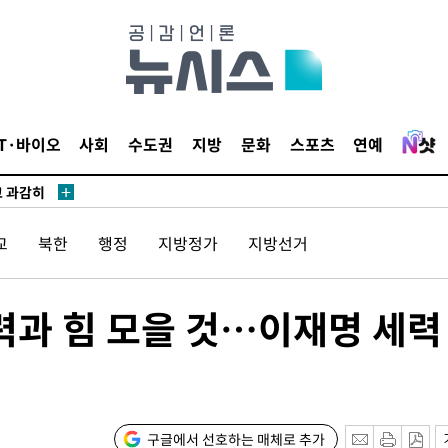
수…이병태
지(종합)
0.3만개
IT·바이오
사회
수도권
지방
문화
스포츠
연예
 4.1%로
고 과감히
쪽 아웃바운
교
북한
행정
지방정가
지방선거
지역 선포
 못 갈 수
력과 힘 모을 것…이재명 세력
]
선제 대응"
구글에서 선호하는 매체로 추가