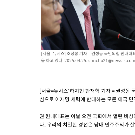
1시간 전 >
SK하이닉스, 용인·청주 팹에 54조 투자…"AI 메모리 수요 
2시간 전 >
여자배구 이재영·이다영 자매, 아제르바이잔 투란VC 입단
2시간 전 >
외국인 심판 성 접대 7경기 들여다보니…한국 축구 '5승 2무'
2시간 전 >
[속보]코스닥, 2.86포인트(0.36%) 내린 798.81마감
2시간 전 >
[속보]코스피, 6200선 약보합…0.60% 내린 6258.77에 마
2시간 전 >
[속보]원·달러 환율, 7.7원 내린 1416.1원 마감
[서울=뉴시스] 조성봉 기자 = 권성동 국민의힘 원내대
2시간 전 >
[속보] 노원서 40.1도 관측…서울, 2018년 이후 첫 40도
을 하고 있다. 2025.04.25.
suncho21@newsis.co
3시간 전 >
[속보]종합특검, '계엄 수용공간 확보' 신용해 前교정본부장 
3시간 전 >
외신들도 주목한 韓축구 파문…"국민적 공분에 수사 재개"
3시간 전 >
11시간 압수수색에 성접대 파문까지…'쑥대밭' 된 축구협회
[서울=뉴시스]하지현 한재혁 기자 = 권성동 
4시간 전 >
[속보]규제합리화위원회 부위원장에 김태유 서울대 공대 교
심으로 이재명 세력에 반대하는 모든 애국 민
후임
권 원내대표는 이날 오전 국회에서 열린 비상
다. 우리의 치열한 경선은 당내 민주주의가 