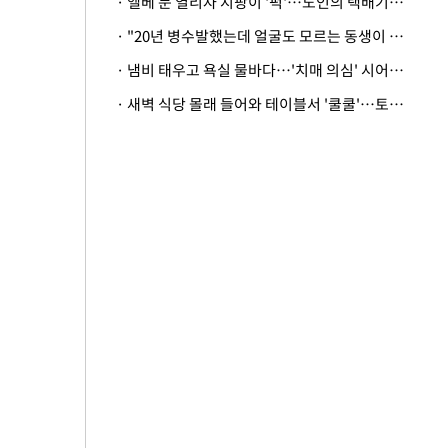
· 엘베 문 열리자 지팡이 '퍽'…노인의 택배기사 폭행 이유
· "20년 병수발했는데 얼굴도 모르는 동생이 유산 절반을"…배다른 형제 상속권 있을까
· 냄비 태우고 욕실 물바다…'치매 의심' 시어머니 검사 권유했다가 '날벼락'
· 새벽 식당 몰래 들어와 테이블서 '쿨쿨'…토사물 남기고 사라진 남성