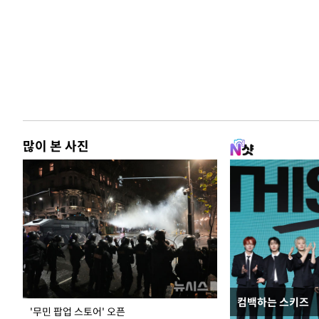
많이 본 사진
컴백하는 스키즈
홈플러스, 67개 
'무민 팝업 스토어' 오픈