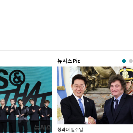
뉴시스Pic
점포 가오픈… 13일 정식 개장
청와대 일주일