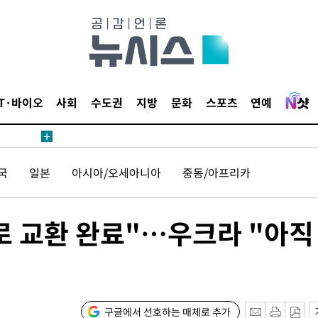
IT·바이오
사회
수도권
지방
문화
스포츠
연예
국
일본
아시아/오세아니아
중동/아프리카
로 교환 완료"…우크라 "아직
구글에서 선호하는 매체로 추가