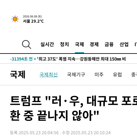
2026.08.08 (토)
서울 29.2℃
실시간
정치
국제
경제
금융
산업
-24520초 전 >
[속보]뉴욕증시 상승 마감…S&P 0.6% 나스닥 1.3%↑
-31394초 전 >
'최고 37도' 폭염 지속…강원동해안 최대 150㎜ 비
-24520초 전 >
[속보]뉴욕증시 상승 마감…S&P 0.6% 나스닥 1.3%↑
-31394초 전 >
'최고 37도' 폭염 지속…강원동해안 최대 150㎜ 비
국제
국제최신
국제기구
미주
유럽
중
-24520초 전 >
[속보]뉴욕증시 상승 마감…S&P 0.6% 나스닥 1.3%↑
트럼프 "러·우, 대규모 포
환 중 끝나지 않아"
등록 2025.05.23 20:04:56
수정 2025.05.23 20:10:24