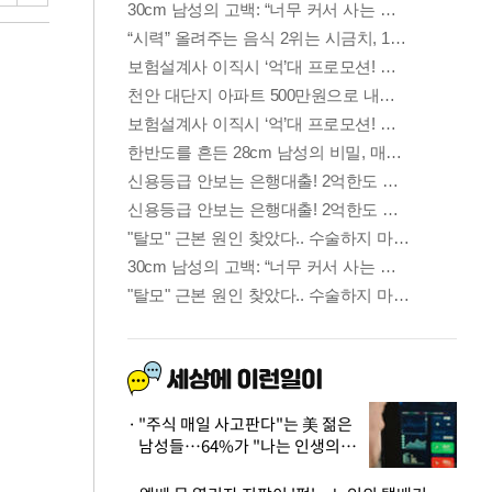
"주식 매일 사고판다"는 美 젊은
남성들…64%가 "나는 인생의
패배자“