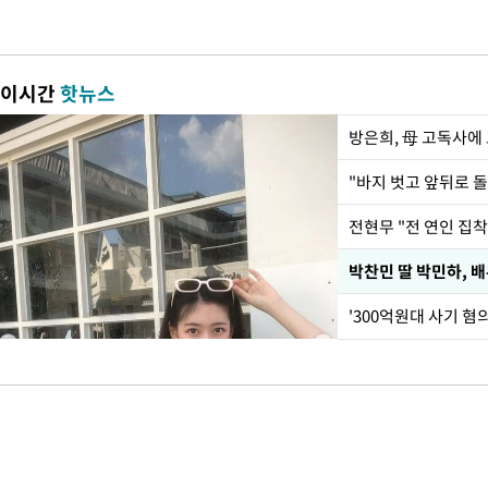
이시간
핫뉴스
방은희, 母 고독사에 
전현무 "전 연인 집
'300억원대 사기 혐