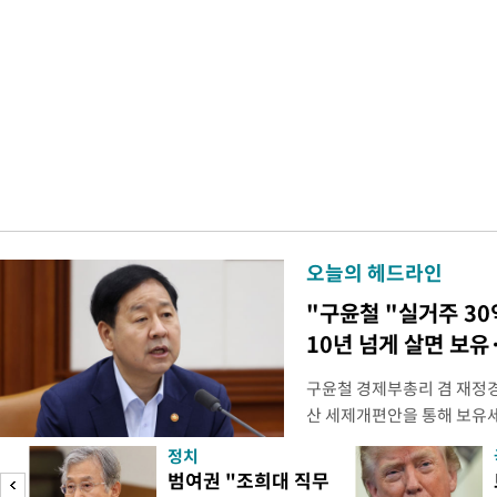
오늘의 헤드라인
"구윤철 "실거주 30
10년 넘게 살면 보유
구윤철 경제부총리 겸 재정경
산 세제개편안을 통해 보유
지적에 대해 "사는(실거주) 
정치
어들고 나중에 팔 때 양도세
범여권 "조희대 직무
총리는 이날 오전 MBC 라