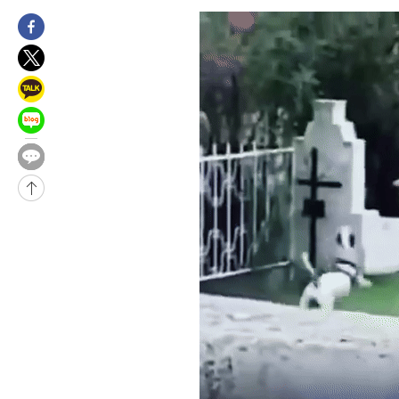
태
-16661초 전 >
입추에도 극한더위…서울 낮 39도 '폭염중대경보'
-11625초 전 >
이란, 호르무즈서 "적국 목표물들"과 대치로 남부 케슘섬에서 
례 큰 폭발음
-10340초 전 >
[속보]美, 폴리실리콘 수입 규제…파생제품 15% 관세, 120일
발효
-8491초 전 >
[속보]트럼프, 美 원정출산 금지 행정명령 서명
-6191초 전 >
[속보] 뉴욕증시, 일제 하락 마감…나스닥 0.06%↓
-30229초 전 >
[속보] 7월 중국 수출 23.9%↑ 수입 27.5%↑…무역총액
25.3%↑
-27389초 전 >
[속보]'채상병 순직 책임' 임성근, 항소심도 징역 3년
-27255초 전 >
[속보]종합특검, '관저이전 봐주기 감사' 유병호 구속기소
-23855초 전 >
민주 콩고 에볼라환자 4천명 돌파, 4053명 발생 1850명 사망
-23105초 전 >
[속보]'300억원대 사기 혐의' 차가원 대표 구속 송치
-22299초 전 >
"미 전국적 살모네라 식중독 원인은 멕시코산 할라피뇨"-- CD
-20812초 전 >
[속보]경찰·노동부, HL만도 평택사업장 끼임 사망 관련 압수
-20693초 전 >
[속보]합수본, '투표율 허위 입력' 중앙·서울·경기도 선관위 등
압수수색
-20448초 전 >
[속보]원·달러 환율, 오전 9시 1423.8원
-20244초 전 >
[속보]삼성전자·SK하이닉스 동반 강보합…1%대 상승 출발
-20230초 전 >
[속보]코스닥, 5.95포인트(0.74%) 상승한 807.62개장