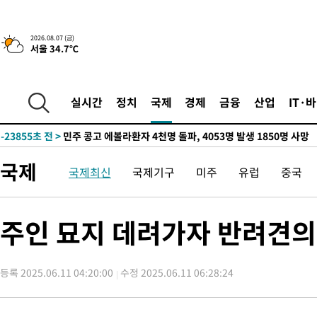
2026.08.07 (금)
서울 34.7℃
-6191초 전 >
[속보] 뉴욕증시, 일제 하락 마감…나스닥 0.06%↓
-30229초 전 >
[속보] 7월 중국 수출 23.9%↑ 수입 27.5%↑…무역총액
25.3%↑
-27389초 전 >
[속보]'채상병 순직 책임' 임성근, 항소심도 징역 3년
실시간
정치
국제
경제
금융
산업
IT·
-27255초 전 >
[속보]종합특검, '관저이전 봐주기 감사' 유병호 구속기소
-23855초 전 >
민주 콩고 에볼라환자 4천명 돌파, 4053명 발생 1850명 사망
-23105초 전 >
[속보]'300억원대 사기 혐의' 차가원 대표 구속 송치
국제
국제최신
국제기구
미주
유럽
중국
-22299초 전 >
"미 전국적 살모네라 식중독 원인은 멕시코산 할라피뇨"-- CD
-20812초 전 >
[속보]경찰·노동부, HL만도 평택사업장 끼임 사망 관련 압수
-20693초 전 >
[속보]합수본, '투표율 허위 입력' 중앙·서울·경기도 선관위 등
주인 묘지 데려가자 반려견의
압수수색
-20448초 전 >
[속보]원·달러 환율, 오전 9시 1423.8원
-20244초 전 >
[속보]삼성전자·SK하이닉스 동반 강보합…1%대 상승 출발
등록 2025.06.11 04:20:00
수정 2025.06.11 06:28:24
-20230초 전 >
[속보]코스닥, 5.95포인트(0.74%) 상승한 807.62개장
-20198초 전 >
[속보]코스피, 6300선 재탈환…1.09% 오른 6365.07 개장
-17363초 전 >
시리아 다마스쿠스 교외에서 미니버스 폭발.. 14명 부상, 3명은