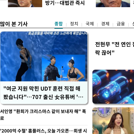
방기…대법관 즉시
터뷰에서 "이게(30억원 이하 
송
제청"
많이 본 기사
종합
정치
국제
경제
금융
전현무 "전 연인
락 끊어"
"여군 지원 막힌 UDT 훈련 직접 해
봤습니다"…707 출신 女유튜버 '완
벽 소화'
서인영 "환희가 크리스마스 같이 보내자 해" 폭
로
'2000억 수혈' 홈플러스, 오늘 가오픈…회생 시