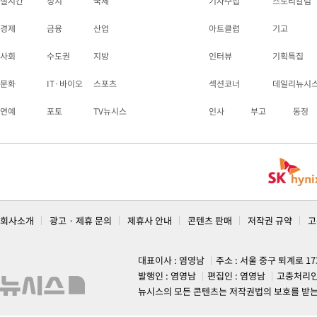
실시간
정치
국제
기자수첩
스토리칼럼
경제
금융
산업
아트클럽
기고
사회
수도권
지방
인터뷰
기획특집
문화
IT·바이오
스포츠
섹션코너
데일리뉴시
연예
포토
TV뉴시스
인사
부고
동정
회사소개
광고 · 제휴 문의
제휴사 안내
콘텐츠 판매
저작권 규약
고
대표이사 : 염영남
주소 : 서울 중구 퇴계로 1
발행인 : 염영남
편집인 : 염영남
고충처리인
뉴시스의 모든 콘텐츠는 저작권법의 보호를 받는 바, 무