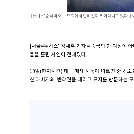
-20198초 전 >
[속보]코스피, 6300선 재탈환…1.09% 오른 6365.07 개장
-17363초 전 >
시리아 다마스쿠스 교외에서 미니버스 폭발.. 14명 부상, 3명은
[뉴시스]중국의 어느 묘지에서 반려견이 뛰어다니고 있다. (사
태
-16661초 전 >
입추에도 극한더위…서울 낮 39도 '폭염중대경보'
-11625초 전 >
이란, 호르무즈서 "적국 목표물들"과 대치로 남부 케슘섬에서 
례 큰 폭발음
-10340초 전 >
[속보]美, 폴리실리콘 수입 규제…파생제품 15% 관세, 120일
[서울=뉴시스] 강세훈 기자 = 중국의 한 여성이
발효
-8491초 전 >
[속보]트럼프, 美 원정출산 금지 행정명령 서명
물을 흘린 사연이 전해졌다.
-6191초 전 >
[속보] 뉴욕증시, 일제 하락 마감…나스닥 0.06%↓
10일(현지시간) 태국 매체 사눅에 따르면 중국 
신 아버지의 반려견을 데리고 묘지를 방문하는 모