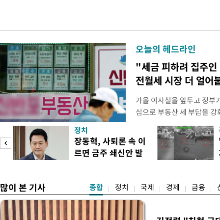
오늘의 헤드라인
"세금 피하려 집주인
전월세 시장 더 얼어
가을 이사철을 앞두고 정부
심으로 부동산 세 부담을 
역 임차인들의 불안감이 커지
정치
이기 위해 보유 주택에 직접
장동혁, 사퇴론 속 이
집을 비워줘야 하는 상황이 
르면 금주 쇄신안 발
정부가 공급대책을 발표하겠
표
차 시장의 매
많이 본 기사
종합
정치
국제
경제
금융