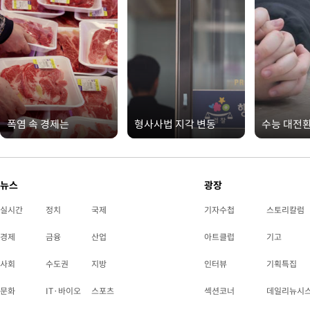
폭염 속 경제는
형사사법 지각 변동
수능 대전
뉴스
광장
실시간
정치
국제
기자수첩
스토리칼럼
경제
금융
산업
아트클럽
기고
사회
수도권
지방
인터뷰
기획특집
문화
IT·바이오
스포츠
섹션코너
데일리뉴시