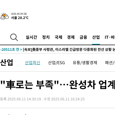
2026.08.09 (일)
서울 28.2℃
-18539초 전 >
“美 이란전 무기 소진…북한과 분쟁시 주한 미군 취약해질 수 
-26185초 전 >
튀르키예 외무장관, "메카 3국 방위협정은 이란이 목표 아냐 "
-23393초 전 >
이군이 불법 군시설 건설한 레바논 남부에서 레바논군 3명 폭
실시간
정치
국제
경제
금융
산업
IT·
부상
-20511초 전 >
[속보]美중부 사령관, 이스라엘 긴급방문 다중화된 전선 상황 
-18575초 전 >
美 국방부, 켄달 전 공군장관 보안허가 취소…“에어포스원 기
보, 언론 누출”
-18544초 전 >
‘축구의 신’ 아르헨티나 축구 선수 메시의 부친 지병 별세
산업
산업최신
산업/ESG
유통/생활경제
패션
-18519초 전 >
“美 이란전 무기 소진…북한과 분쟁시 주한 미군 취약해질 수 
-26205초 전 >
튀르키예 외무장관, "메카 3국 방위협정은 이란이 목표 아냐 "
-23413초 전 >
이군이 불법 군시설 건설한 레바논 남부에서 레바논군 3명 폭
"車로는 부족"…완성차 업계,
부상
-20531초 전 >
[속보]美중부 사령관, 이스라엘 긴급방문 다중화된 전선 상황 
-18595초 전 >
美 국방부, 켄달 전 공군장관 보안허가 취소…“에어포스원 기
보, 언론 누출”
등록 2025.06.11 14:30:19
수정 2025.06.11 16:24:25
-18564초 전 >
‘축구의 신’ 아르헨티나 축구 선수 메시의 부친 지병 별세
-18539초 전 >
“美 이란전 무기 소진…북한과 분쟁시 주한 미군 취약해질 수 