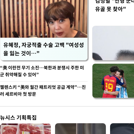
김정렬 "친형 군
유골 못 찾아"
유혜정, 자궁적출 수술 고백 "여성성
을 잃는 것이…"
“美 이란전 무기 소진…북한과 분쟁시 주한 미
군 취약해질 수 있어”
젤렌스키 “美와 월간 패트리엇 공급 계약”…친
러 세르비아 첫 방문
뉴시스 기획특집