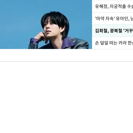
유혜정, 자궁적출 수
'마약 자숙' 유아인,
손 덜덜 떠는 카라 