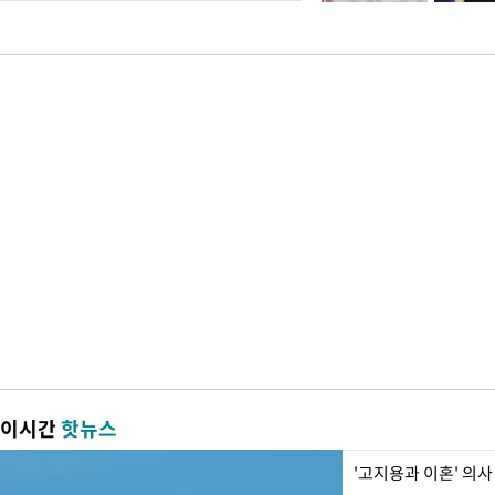
이시간
핫뉴스
'고지용과 이혼' 의사