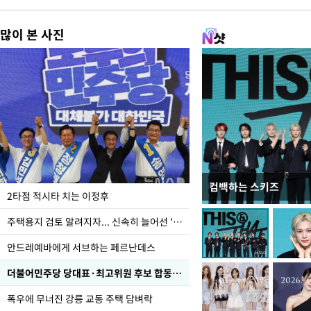
많이 본 사진
컴백하는 스키즈
이번주 국회에는 무슨 일
2타점 적시타 치는 이정후
주택용지 검토 알려지자... 신속히 늘어선 '근조화환'
안드레예바에게 서브하는 페르난데스
더불어민주당 당대표·최고위원 후보 합동연설회
폭우에 무너진 강릉 교동 주택 담벼락