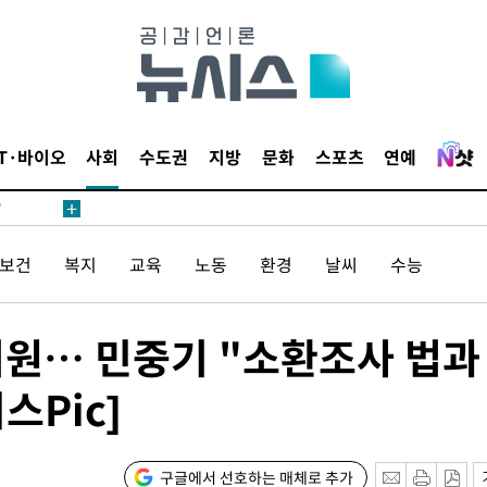
어"
IT·바이오
사회
수도권
지방
문화
스포츠
연예
·당황'
'
 혐의
/보건
복지
교육
노동
환경
날씨
수능
감
퇴원… 민중기 "소환조사 법과
 포착
스Pic]
라하라 격파
인다"
 위협"
구글에서 선호하는 매체로 추가
수용할까