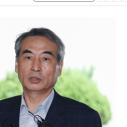
가피"
압수수색
태세 강
어"
·당황'
'
 혐의
감
 포착