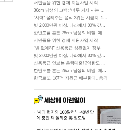
'사과 편지와 100달러'…40년 만
에 훔친 책 돌려준 美 절도범