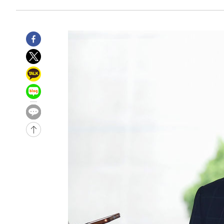
11분 전 >
[속보]산업장관 "李정부, 원전 반대 안해…안정 전력 위해 불
33분 전 >
[속보]경찰, '홍명보 선임 논란' 대한축구협회·축구회관 등 
-24233초 전 >
[속보]합참 "北 발사체는 단거리탄도미사일…감시·경계
화"
-23981초 전 >
日방위성, 北이 동해로 쏜 발사체는 탄도미사일 가능성
-22411초 전 >
[속보] SKT, 에이닷 서비스 장애 발생…"원인 파악 중"
-21817초 전 >
[속보]합참 "북, 동해상으로 미상 발사체 발사"
-21213초 전 >
'낮 최고 39도' 불볕더위…한밤 열대야도 계속[내일날씨]
-21172초 전 >
[속보]7~9일 프로야구 3연전도 폭염 취소…11일 재개
-20834초 전 >
"韓 외환시장 개입 관측 배경엔 美의 대한국 무역적자 있
-20661초 전 >
'월드컵 탈락 후폭풍' 축구협회…초유의 압수수색에 '충격
-20501초 전 >
서울 낮 37.9도, 올여름 최고치 경신…영등포 순간 '40도
-20063초 전 >
[속보]종합특검, 대검 추가 압수수색…내란 중요임무종사
-16158초 전 >
[속보]코스닥, 800p 회복…0.26% 오른 801.67 마감
-16088초 전 >
[속보]코스피, 301.88포인트(4.58%) 내린 6296.38 마
-15953초 전 >
[속보]원·달러 환율, 0.7원 내린 1423.8원 마감
-13552초 전 >
"여기 떨어졌다"…다누리, 스페이스X 로켓 달 충돌 흔적