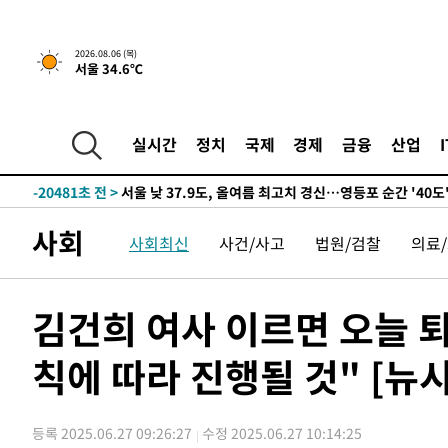
-22391초 전 >
[속보] SKT, 에이닷 서비스 장애 발생…"원인 파악 중"
-21797초 전 >
[속보]합참 "북, 동해상으로 미상 발사체 발사"
2026.08.06 (목)
서울 34.6℃
-21193초 전 >
'낮 최고 39도' 불볕더위…한밤 열대야도 계속[내일날씨]
-21152초 전 >
[속보]7~9일 프로야구 3연전도 폭염 취소…11일 재개
-20814초 전 >
"韓 외환시장 개입 관측 배경엔 美의 대한국 무역적자 있
실시간
정치
국제
경제
금융
산업
-20641초 전 >
'월드컵 탈락 후폭풍' 축구협회…초유의 압수수색에 '충격
-20481초 전 >
서울 낮 37.9도, 올여름 최고치 경신…영등포 순간 '40도
-20043초 전 >
[속보]종합특검, 대검 추가 압수수색…내란 중요임무종사
사회
사회최신
사건/사고
법원/검찰
의료
-16138초 전 >
[속보]코스닥, 800p 회복…0.26% 오른 801.67 마감
-16068초 전 >
[속보]코스피, 301.88포인트(4.58%) 내린 6296.38 마
-15933초 전 >
[속보]원·달러 환율, 0.7원 내린 1423.8원 마감
김건희 여사 이르면 오늘 
-13532초 전 >
"여기 떨어졌다"…다누리, 스페이스X 로켓 달 충돌 흔적
칙에 따라 진행될 것" [뉴시
-10577초 전 >
손흥민, 5경기 연속골 실패…LAFC는 승부차기 끝 과달
-3178초 전 >
내일까지 39도 '펄펄'…기상청 "태풍 지나며 폭염 잠시 꺾
-2815초 전 >
트럼프, 한국계 진보 주지사 후보 맹공…"공산주의가 최대
등록 2025.06.27 09:26:27
수정 2025.06.27 10:14:25
-2793초 전 >
"美간섭에 합의 지연"…트럼프, '이란 호르무즈 통제권' 