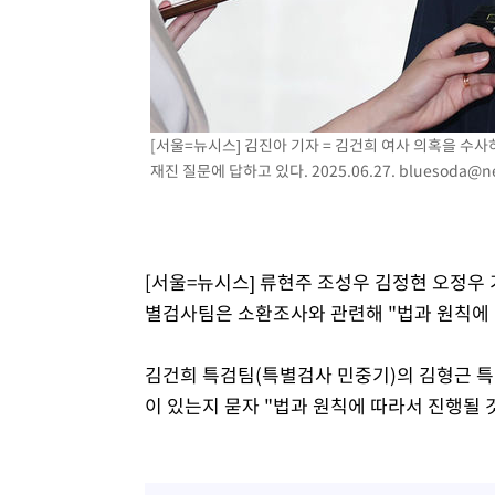
-10597초 전 >
손흥민, 5경기 연속골 실패…LAFC는 승부차기 끝 과달
-3198초 전 >
내일까지 39도 '펄펄'…기상청 "태풍 지나며 폭염 잠시 꺾
-2835초 전 >
트럼프, 한국계 진보 주지사 후보 맹공…"공산주의가 최대
-2813초 전 >
"美간섭에 합의 지연"…트럼프, '이란 호르무즈 통제권' 
[서울=뉴시스] 김진아 기자 = 김건희 여사 의혹을 수
11분 전 >
[속보]산업장관 "李정부, 원전 반대 안해…안정 전력 위해 불
재진 질문에 답하고 있다. 2025.06.27.
bluesoda@n
32분 전 >
[속보]경찰, '홍명보 선임 논란' 대한축구협회·축구회관 등 
[서울=뉴시스] 류현주 조성우 김정현 오정우 
별검사팀은 소환조사와 관련해 "법과 원칙에 
김건희 특검팀(특별검사 민중기)의 김형근 특
이 있는지 묻자 "법과 원칙에 따라서 진행될 