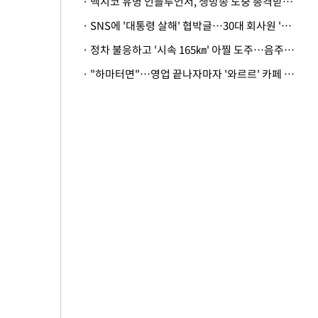
· 멕시코 유명 인플루언서, 생방송 도중 총격받아 사망
· SNS에 '대통령 살해' 협박글…30대 회사원 '불구속 송치'
· 정차 불응하고 '시속 165㎞' 아찔 도주…음주운전자 체포
· "하마터면"…영업 끝나자마자 '와르르' 카페 테라스 덮친 대리석 외벽