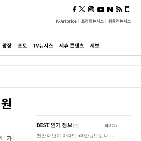
의견, 국토부·LH에 충실히
전달할 것"
K-Artprice
프라임뉴시스
위클리뉴시스
광장
포토
TV뉴시스
제휴 콘텐츠
제보
 원