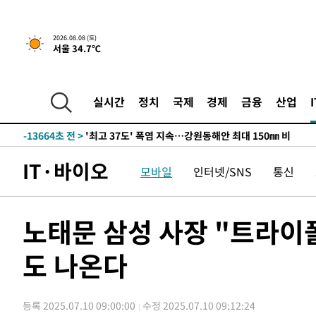
2026.08.08 (토)
서울 34.7℃
-6810초 전 >
[속보]뉴욕증시 상승 마감…S&P 0.6% 나스닥 1.3%↑
-29508초 전 >
극한폭염 한풀 꺾이지만…'낮 최고 35도' 무더위, 열대야
주 날씨]
-26526초 전 >
축구협회 "압수수색·성접대 논란 사과…쇄신의 기회로 
실시간
정치
국제
경제
금융
산업
-25043초 전 >
[속보]'압수수색·성접대 논란' 축구협회 "실망과 걱정 
송"
-13664초 전 >
'최고 37도' 폭염 지속…강원동해안 최대 150㎜ 비
-6790초 전 >
[속보]뉴욕증시 상승 마감…S&P 0.6% 나스닥 1.3%↑
IT·바이오
모바일
인터넷/SNS
통신
-29528초 전 >
극한폭염 한풀 꺾이지만…'낮 최고 35도' 무더위, 열대야
주 날씨]
-26546초 전 >
축구협회 "압수수색·성접대 논란 사과…쇄신의 기회로 
-25063초 전 >
[속보]'압수수색·성접대 논란' 축구협회 "실망과 걱정 
노태문 삼성 사장 "트라이
송"
-13684초 전 >
'최고 37도' 폭염 지속…강원동해안 최대 150㎜ 비
도 나온다
-6810초 전 >
[속보]뉴욕증시 상승 마감…S&P 0.6% 나스닥 1.3%↑
등록 2025.07.10 09:00:00
수정 2025.07.10 09:12:24