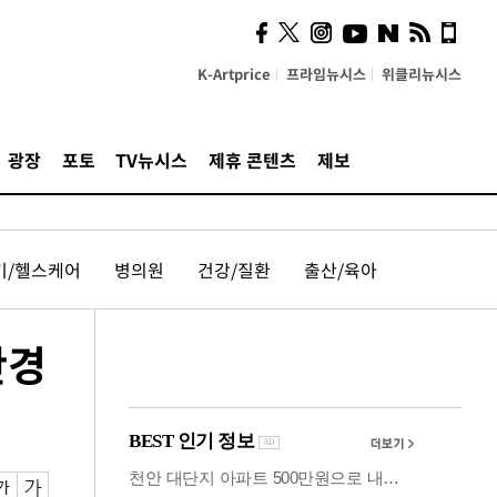
시, 스마트폰 액세서리에
NFC 더했다
K-Artprice
프라임뉴시스
위클리뉴시스
광장
포토
TV뉴시스
제휴 콘텐츠
제보
기/헬스케어
병의원
건강/질환
출산/육아
안경