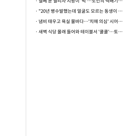
· 엘베 문 열리자 지팡이 '퍽'…노인의 택배기사 폭행 이유
· "20년 병수발했는데 얼굴도 모르는 동생이 유산 절반을"…배다른 형제 상속권 있을까
· 냄비 태우고 욕실 물바다…'치매 의심' 시어머니 검사 권유했다가 '날벼락'
· 새벽 식당 몰래 들어와 테이블서 '쿨쿨'…토사물 남기고 사라진 남성