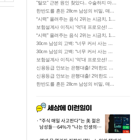
"주식 매일 사고판다"는 美 젊은
남성들…64%가 "나는 인생의
패배자“