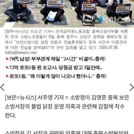
[청주=뉴시스] 이도근 기자= 전국공무원노동조합 충북소방지부를 비롯
한 전국 소방노조원들이 8일 충북 청주시 상당구 문화동 충북도청 앞
에서 "보은소방서장 닭장 민원과 전술훈련평가 징계 사건의 이중잣대
에 대한 진실을 밝혀달라"며 규탄 집회를 열고 있다. 2025.07.08.
nulha@newsis.com
[보은=뉴시스] 서주영 기자 = 소방청이 김영준 충북 보은
소방서장의 불법 닭장 운영 의혹과 관련해 감찰에 착수
한다.
소방청은 김 서장과 관련된 의혹에 대해 충북소방본부와