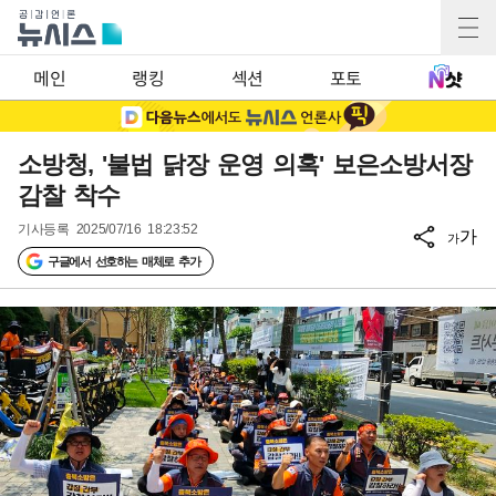
메인
랭킹
섹션
포토
소방청, '불법 닭장 운영 의혹' 보은소방서장
감찰 착수
기사등록
2025/07/16 18:23:52
가
가
구글에서 선호하는 매체로 추가