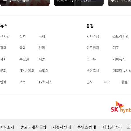
폭염 속 경제는
형사사법 지각 변동
수능 대전
뉴스
광장
실시간
정치
국제
기자수첩
스토리칼럼
경제
금융
산업
아트클럽
기고
사회
수도권
지방
인터뷰
기획특집
문화
IT·바이오
스포츠
섹션코너
데일리뉴시
연예
포토
TV뉴시스
인사
부고
동정
회사소개
광고 · 제휴 문의
제휴사 안내
콘텐츠 판매
저작권 규약
고