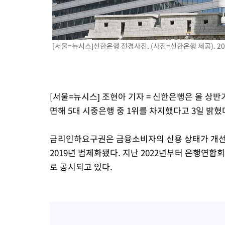
1시간 전 >
백운산서 80년근 천종산삼 9뿌리 발견…감정가 1.3억원
2시간 전 >
선재도서 해루질 나섰다 실종 60대, 닷새 만에 숨진 채 발견
3시간 전 >
남자 농구, 나고야 아시안게임서 '홈팀' 일본과 한일전
[서울=뉴시스]신한은행 전경사진. (사진=신한은행 제공). 2025
3시간 전 >
여수 오동도 해상서 모터보트 전복…1명 사망·1명 실종
4시간 전 >
극한폭염 한풀 꺾이지만…'낮 최고 35도' 무더위, 열대야 계속[다
날씨]
5시간 전 >
축구협회 "압수수색·성접대 논란 사과…쇄신의 기회로 삼겠다"
[서울=뉴시스] 조현아 기자 = 신한은행은 올 상
5시간 전 >
[속보]'압수수색·성접대 논란' 축구협회 "실망과 걱정 안겨드려 죄
면해 5대 시중은행 중 1위를 차지했다고 3일 밝혔
8시간 전 >
'최고 37도' 폭염 지속…강원동해안 최대 150㎜ 비
10시간 전 >
[속보]뉴욕증시 상승 마감…S&P 0.6% 나스닥 1.3%↑
금리인하요구권은 금융소비자의 신용 상태가 개선될
2019년 법제화됐다. 지난 2022년부터 은행연
로 공시되고 있다.