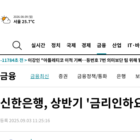
10시간 전 >
[속보]뉴욕증시 상승 마감…S&P 0.6% 나스닥 1.3%↑
-21968초 전 >
이란 "호르무즈 재개방 합의 근접…美 배상 선행돼야"
2026.08.09 (일)
서울 25.7℃
-13015초 전 >
[속보]與최고위원 제주·인천 순회경선…박선원·최민희·서미
한민수·김용 순
-12968초 전 >
[속보]김민석, 與 전대 당원투표 누적 득표율 45.42%로 1위…
청래 44.56%
-12250초 전 >
[속보]與 대표 경선 제주·인천 당원투표…金 47.75%·鄭
실시간
정치
국제
경제
금융
산업
IT·
42.08%·宋 10.17%
-11784초 전 >
이강인 "아틀레티코 이적 기뻐…등번호 7번 의미보단 팀 위해 
것"
-11719초 전 >
[속보]與 당대표 경선, 제주·인천 권리당원 투표 김민석 승리
-5493초 전 >
낮 최고 35도 '무더위'…동해안 시간당 30㎜ '강한 비'[내일날씨
금융
금융최신
증권
금융정책/통화
은행
보
-4763초 전 >
[속보]이강인 "감독님이 원하는 마음 느꼈고, 많은 트로피 원해 
레티코 이적"
-4545초 전 >
수도권 40도 육박 '펄펄'…동해안 일부 지역엔 호의주의보
-3514초 전 >
온열질환 사망자 3명 늘어…누적 환자 3000명 돌파
신한은행, 상반기 '금리인하요
42분 전 >
강릉에 시간당 81.4㎜ 물폭탄…도로 잠기고 담벼락 붕괴
1시간 전 >
백운산서 80년근 천종산삼 9뿌리 발견…감정가 1.3억원
등록 2025.09.03 11:25:16
2시간 전 >
선재도서 해루질 나섰다 실종 60대, 닷새 만에 숨진 채 발견
3시간 전 >
남자 농구, 나고야 아시안게임서 '홈팀' 일본과 한일전
3시간 전 >
여수 오동도 해상서 모터보트 전복…1명 사망·1명 실종