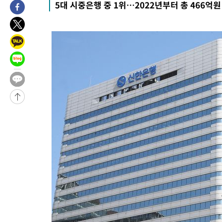
5대 시중은행 중 1위…2022년부터 총 466억원
4시간 전 >
극한폭염 한풀 꺾이지만…'낮 최고 35도' 무더위, 열대야 계속[다
날씨]
5시간 전 >
축구협회 "압수수색·성접대 논란 사과…쇄신의 기회로 삼겠다"
5시간 전 >
[속보]'압수수색·성접대 논란' 축구협회 "실망과 걱정 안겨드려 죄
8시간 전 >
'최고 37도' 폭염 지속…강원동해안 최대 150㎜ 비
10시간 전 >
[속보]뉴욕증시 상승 마감…S&P 0.6% 나스닥 1.3%↑
-21968초 전 >
이란 "호르무즈 재개방 합의 근접…美 배상 선행돼야"
-13015초 전 >
[속보]與최고위원 제주·인천 순회경선…박선원·최민희·서미
한민수·김용 순
-12968초 전 >
[속보]김민석, 與 전대 당원투표 누적 득표율 45.42%로 1위…
청래 44.56%
-12250초 전 >
[속보]與 대표 경선 제주·인천 당원투표…金 47.75%·鄭
42.08%·宋 10.17%
-11784초 전 >
이강인 "아틀레티코 이적 기뻐…등번호 7번 의미보단 팀 위해 
것"
-11719초 전 >
[속보]與 당대표 경선, 제주·인천 권리당원 투표 김민석 승리
-5493초 전 >
낮 최고 35도 '무더위'…동해안 시간당 30㎜ '강한 비'[내일날씨
-4763초 전 >
[속보]이강인 "감독님이 원하는 마음 느꼈고, 많은 트로피 원해 
레티코 이적"
-4545초 전 >
수도권 40도 육박 '펄펄'…동해안 일부 지역엔 호의주의보
-3514초 전 >
온열질환 사망자 3명 늘어…누적 환자 3000명 돌파
42분 전 >
강릉에 시간당 81.4㎜ 물폭탄…도로 잠기고 담벼락 붕괴