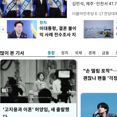
김민석, 제주·인천서 47.
더불어민주당 8·17 전당대
보가 8일 제주·인천 지역 순
정치
다. 앞서 정청래 후보 우세
이대통령, 결혼 불이
·울산·경남 경선에서 1승 1
익 사례 전수조사 지
제주·인천 경선에서 이기며 '
시
만 두 후보 간 누적 득표율 차
많이 본 기사
종합
정치
국제
경제
금융
"손 떨림 포착"
괜찮나 팬들 '걱정
'고지용과 이혼' 허양임, 새 출발했
다