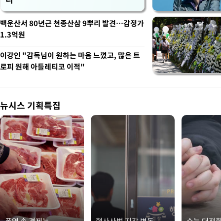
백운산서 80년근 천종산삼 9뿌리 발견…감정가
1.3억원
이강인 "감독님이 원하는 마음 느꼈고, 많은 트
로피 원해 아틀레티코 이적"
뉴시스 기획특집