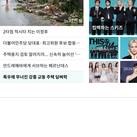
컴백하는 스키즈
이번주 국회에는 무슨 일
2타점 적시타 치는 이정후
더불어민주당 당대표·최고위원 후보 합동연설회
주택용지 검토 알려지자... 신속히 늘어선 '근조화환'
안드레예바에게 서브하는 페르난데스
폭우에 무너진 강릉 교동 주택 담벼락