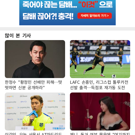
많이 본 기사
한정수 "황정민 선배만 피해…떳
LAFC 손흥민, 리그스컵 톨루카전
떳하면 신분 공개하라"
선발 출격…득점포 재가동 도전
이강인, 오늘 서울서 AT마드리드
제니, 동거 여부 물음에 "여기까지