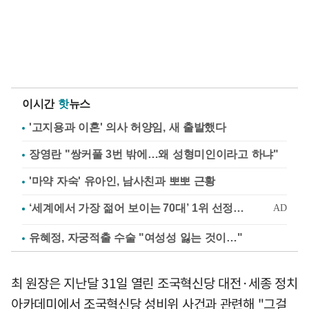
이시간
핫
뉴스
'고지용과 이혼' 의사 허양임, 새 출발했다
장영란 "쌍커풀 3번 밖에…왜 성형미인이라고 하냐"
'마약 자숙' 유아인, 남사친과 뽀뽀 근황
유혜정, 자궁적출 수술 "여성성 잃는 것이…"
최 원장은 지난달 31일 열린 조국혁신당 대전·세종 정치
아카데미에서 조국혁신당 성비위 사건과 관련해 "그걸