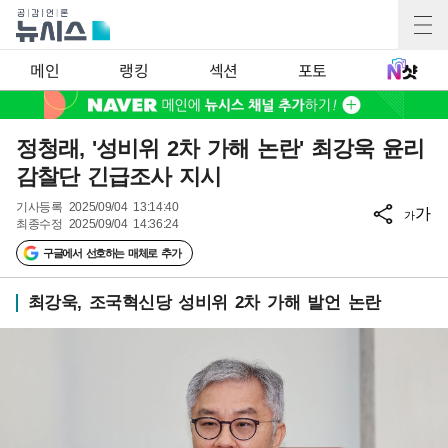
메인
랭킹
섹션
포토
정청래, '성비위 2차 가해 논란' 최강욱 윤리
감찰단 긴급조사 지시
기사등록
2025/09/04 13:14:40
가
가
최종수정
2025/09/04 14:36:24
구글에서 선호하는 매체로 추가
최강욱, 조국혁신당 성비위 2차 가해 발언 논란