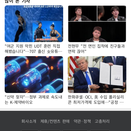
많이 본 기사
"여군 지원 막힌 UDT 훈련 직접
전현무 "전 연인 집착에 친구들과
해봤습니다"…707 출신 女유튜버
연락 끊어"
'완벽 소화'
"신약 찾자"…정부 과제로 속도내
한화큐셀·OCI, 美 수입 폴리실리
는 K-제약바이오
콘 최저가격제 도입에…"공정 경
쟁·수익성 개선 환영"
회사소개
제휴/컨텐츠 판매
약관·정책
고충처리