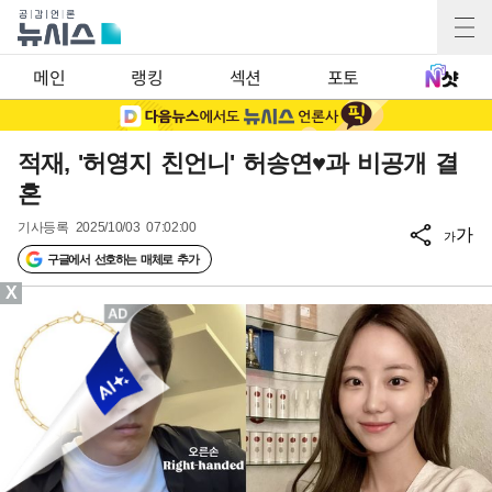
메인
랭킹
섹션
포토
적재, '허영지 친언니' 허송연♥과 비공개 결
혼
기사등록
2025/10/03 07:02:00
가
가
구글에서 선호하는 매체로 추가
X