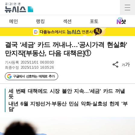
메인
랭킹
섹션
포토
결국 '세금' 카드 꺼내나…'공시가격 현실화'
만지작[부동산, 다음 대책은]①
기사등록
2025/11/01 06:00:00
가
가
최종수정
2025/11/10 16:05:26
구글에서 선호하는 매체로 추가
세 번째 대책에도 시장 불안 지속…'세금' 카드 꺼낼
듯
내년 6월 지방선거·부동산 민심 악화·실효성 한계 '부
담'