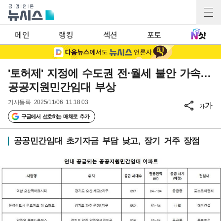
메인
랭킹
섹션
포토
'토허제' 지정에 수도권 전·월세 불안 가속…
공공지원민간임대 부상
기사등록
2025/11/06 11:18:03
가
가
구글에서 선호하는 매체로 추가
공공민간임대 초기자금 부담 낮고, 장기 거주 장점