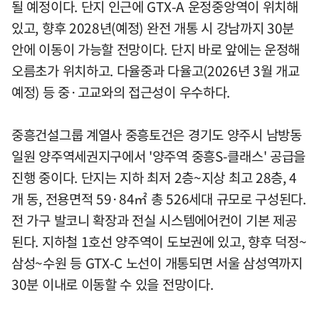
될 예정이다. 단지 인근에 GTX-A 운정중앙역이 위치해
있고, 향후 2028년(예정) 완전 개통 시 강남까지 30분
안에 이동이 가능할 전망이다. 단지 바로 앞에는 운정해
오름초가 위치하고. 다율중과 다율고(2026년 3월 개교
예정) 등 중·고교와의 접근성이 우수하다.
중흥건설그룹 계열사 중흥토건은 경기도 양주시 남방동
일원 양주역세권지구에서 '양주역 중흥S-클래스' 공급을
진행 중이다. 단지는 지하 최저 2층~지상 최고 28층, 4
개 동, 전용면적 59·84㎡ 총 526세대 규모로 구성된다.
전 가구 발코니 확장과 전실 시스템에어컨이 기본 제공
된다. 지하철 1호선 양주역이 도보권에 있고, 향후 덕정~
삼성~수원 등 GTX-C 노선이 개통되면 서울 삼성역까지
30분 이내로 이동할 수 있을 전망이다.