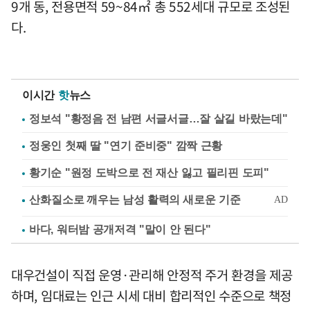
9개 동, 전용면적 59~84㎡ 총 552세대 규모로 조성된
다.
이시간
핫
뉴스
정보석 "황정음 전 남편 서글서글…잘 살길 바랐는데"
정웅인 첫째 딸 "연기 준비중" 깜짝 근황
황기순 "원정 도박으로 전 재산 잃고 필리핀 도피"
바다, 워터밤 공개저격 "말이 안 된다"
대우건설이 직접 운영·관리해 안정적 주거 환경을 제공
하며, 임대료는 인근 시세 대비 합리적인 수준으로 책정