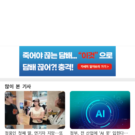
많이 본 기사
정웅인 첫째 딸, 연기자 지망…또
정부, 전 산업에 'AI 옷' 입힌다…