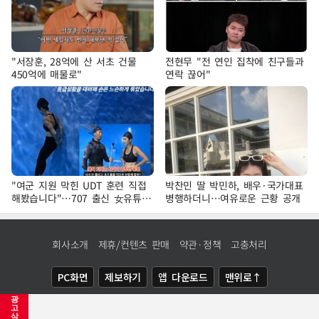
"서장훈, 28억에 산 서초 건물
전현무 "전 연인 집착에 친구들과
450억에 매물로"
연락 끊어"
"여군 지원 막힌 UDT 훈련 직접
박찬민 딸 박민하, 배우·국가대표
해봤습니다"…707 출신 女유튜버
병행하더니…여유로운 근황 공개
'완벽 소화'
회사소개
제휴/컨텐츠 판매
약관·정책
고충처리
PC화면
제보하기
앱 다운로드
맨위로↑
광
COPYRIGHTⓒ
NEWSIS
ALL RIGHTS RESERVED.
고
삭