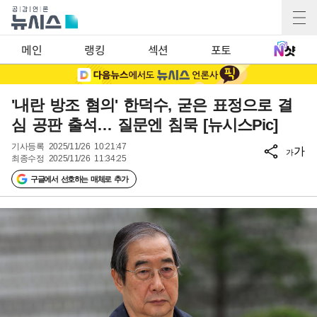
메인
랭킹
섹션
포토
'내란 방조 혐의' 한덕수, 굳은 표정으로 결
심 공판 출석… 질문엔 침묵 [뉴시스Pic]
기사등록
2025/11/26 10:21:47
가
가
최종수정
2025/11/26 11:34:25
구글에서 선호하는 매체로 추가