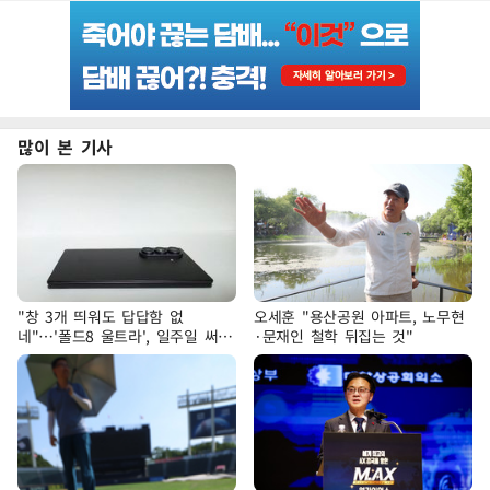
많이 본 기사
"창 3개 띄워도 답답함 없
오세훈 "용산공원 아파트, 노무현
네"…'폴드8 울트라', 일주일 써보
·문재인 철학 뒤집는 것"
니