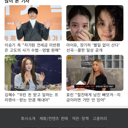
많이 본 기사
이승기 측 "차가원 전세금 미반환
아이유, 장기하 '별일 없이 산다'
은 고도의 사기 수법…엄벌 원해"
선곡…쿨한 일상 공개
김혜수 "우린 돈 받고 일하는 프
효린 "절친에게 남친 빼앗겨…지
리랜서…받는 만큼 해내야"
금이라면 가만 안 있어"
회사소개
제휴/컨텐츠 판매
약관·정책
고충처리