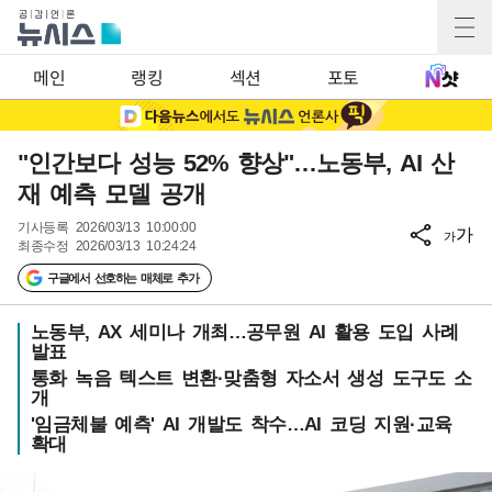
메인
랭킹
섹션
포토
"인간보다 성능 52% 향상"…노동부, AI 산
재 예측 모델 공개
기사등록
2026/03/13 10:00:00
가
가
최종수정
2026/03/13 10:24:24
구글에서 선호하는 매체로 추가
노동부, AX 세미나 개최…공무원 AI 활용 도입 사례
발표
통화 녹음 텍스트 변환·맞춤형 자소서 생성 도구도 소
개
'임금체불 예측' AI 개발도 착수…AI 코딩 지원·교육
확대