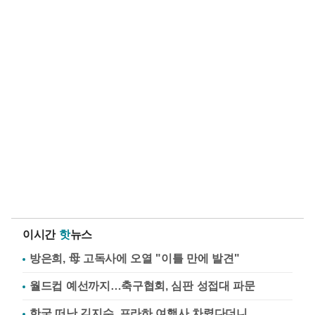
이시간
핫
뉴스
방은희, 母 고독사에 오열 "이틀 만에 발견"
월드컵 예선까지…축구협회, 심판 성접대 파문
한국 떠난 김지수, 프라하 여행사 차렸다더니…