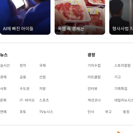
AI에 빠진 아이들
폭염 속 경제는
형사사법 
뉴스
광장
실시간
정치
국제
기자수첩
스토리칼럼
경제
금융
산업
아트클럽
기고
사회
수도권
지방
인터뷰
기획특집
문화
IT·바이오
스포츠
섹션코너
데일리뉴시
연예
포토
TV뉴시스
인사
부고
동정