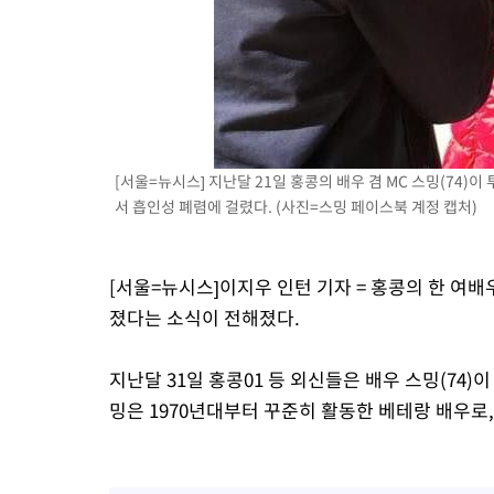
44.40%
-13003초 전 >
與 강원·TK 당원투표 합산 김민석 46.01%로 승리…정청래
44.53%
-12843초 전 >
[속보]與전대 권리당원투표…강원·경북 김민석, 대구 정청래 
-12650초 전 >
[속보]與 당대표 경선, 경북 권리당원 투표 김민석 47.37%·
45.71%
-12552초 전 >
[속보]與 당대표 경선, 대구 권리당원 투표 정청래 47.82%·
46.35%
-12349초 전 >
[속보]與 당대표 경선, 강원 권리당원 투표 김민석 승리…50.3
득표
-10267초 전 >
"일본축구협회, 대한축구협회 성 접대 의혹 심판 조사"
[서울=뉴시스] 지난달 21일 홍콩의 배우 겸 MC 스밍(74)
-2909초 전 >
[속보]장은수, KLPGA 제주삼다수 역전 우승…데뷔 10년 차에 
서 흡인성 폐렴에 걸렸다. (사진=스밍 페이스북 계정 캡처)
상
28분 전 >
"얼마나 더웠으면"…안동 물길공원서 헤엄친 구렁이 '소동'
29분 전 >
손흥민, 68분 뛰고 2경기 침묵…LAFC, 톨루카에 1-0 승리(종합)
[서울=뉴시스]이지우 인턴 기자 = 홍콩의 한 여
42분 전 >
'2경기 연속 침묵' 손흥민, 톨루카전 68분만 뛰고 슈팅 0개
졌다는 소식이 전해졌다.
지난달 31일 홍콩01 등 외신들은 배우 스밍(74)
밍은 1970년대부터 꾸준히 활동한 베테랑 배우로,