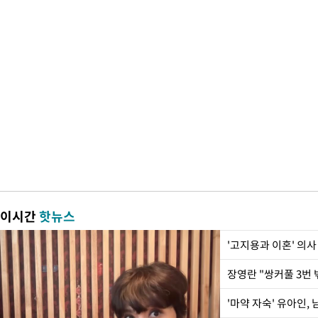
이시간
핫뉴스
'고지용과 이혼' 의사
'마약 자숙' 유아인,