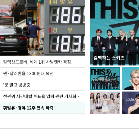
컴백하는 스키즈
폭염 속 주말 풍경은?
알렉산드로바, 세계 1위 사발렌카 격침
원·달러환율 1300원대 목전
'문 열고 냉방중'
선관위 시간대별 투표율 입력 관련 기자회견하는 주진우 의원
휘발유·경유 12주 연속 하락