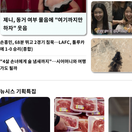
제니, 동거 여부 물음에 "여기까지만
하자" 웃음
손흥민, 68분 뛰고 2경기 침묵…LAFC, 톨루카
에 1-0 승리(종합)
"4살 손녀에게 술 냄새까지"…시어머니와 여행
가도 될까
뉴시스 기획특집