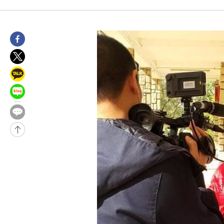
46.35%
-12349초 전 >
[속보]與 당대표 경선, 강원 권리당원 투표 김민석 승리…50.3
득표
-10267초 전 >
"일본축구협회, 대한축구협회 성 접대 의혹 심판 조사"
-2909초 전 >
[속보]장은수, KLPGA 제주삼다수 역전 우승…데뷔 10년 차에 
상
28분 전 >
"얼마나 더웠으면"…안동 물길공원서 헤엄친 구렁이 '소동'
29분 전 >
손흥민, 68분 뛰고 2경기 침묵…LAFC, 톨루카에 1-0 승리(종합)
42분 전 >
'2경기 연속 침묵' 손흥민, 톨루카전 68분만 뛰고 슈팅 0개
-30599초 전 >
시메오네 감독 "이강인 다재다능한 선수…다양한 역할 맡길 것
-27040초 전 >
이강인, 5만 관중 앞 ATM 데뷔…뜨거운 응원 속 새출발(종합)
-26796초 전 >
'AT마드리드 7번' 이강인 데뷔전…맨시티에 1-3 역전패(종합)
-24535초 전 >
'AT마드리드 7번' 이강인, 맨시티 상대로 비공식 데뷔전
-24037초 전 >
[속보]'AT마드리드 7번' 이강인, 맨시티 상대로 비공식 데뷔전
-22101초 전 >
네타냐후, 트럼프의 가자 평화 2차 15개조 평화안 '거부'
-18697초 전 >
이강인 ATM 입단식에 '상암벌 들썩'…"세계적인 선수 되길"
-17693초 전 >
태풍 돌핀, 중 저장성 타이저우시 해안에 상륙 (1보)
-15039초 전 >
AT마드리드 데뷔 앞둔 이강인, 맨시티전 선발 대신 '벤치 시작'
-13669초 전 >
[속보]與 강원·TK 당원투표 합산 김민석 48.54%로 승리…