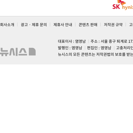
회사소개
광고 · 제휴 문의
제휴사 안내
콘텐츠 판매
저작권 규약
고
대표이사 : 염영남
주소 : 서울 중구 퇴계로 1
발행인 : 염영남
편집인 : 염영남
고충처리인
뉴시스의 모든 콘텐츠는 저작권법의 보호를 받는 바, 무