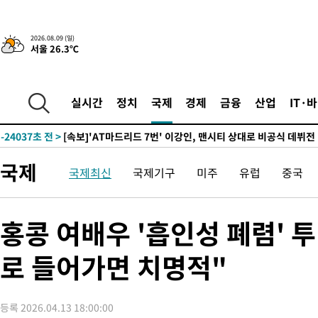
42분 전 >
'2경기 연속 침묵' 손흥민, 톨루카전 68분만 뛰고 슈팅 0개
2026.08.09 (일)
서울 26.3℃
-30599초 전 >
시메오네 감독 "이강인 다재다능한 선수…다양한 역할 맡길 것
-27040초 전 >
이강인, 5만 관중 앞 ATM 데뷔…뜨거운 응원 속 새출발(종합)
-26796초 전 >
'AT마드리드 7번' 이강인 데뷔전…맨시티에 1-3 역전패(종합)
실시간
정치
국제
경제
금융
산업
IT·
-24535초 전 >
'AT마드리드 7번' 이강인, 맨시티 상대로 비공식 데뷔전
-24037초 전 >
[속보]'AT마드리드 7번' 이강인, 맨시티 상대로 비공식 데뷔전
-22101초 전 >
네타냐후, 트럼프의 가자 평화 2차 15개조 평화안 '거부'
국제
-18697초 전 >
이강인 ATM 입단식에 '상암벌 들썩'…"세계적인 선수 되길"
국제최신
국제기구
미주
유럽
중국
-17693초 전 >
태풍 돌핀, 중 저장성 타이저우시 해안에 상륙 (1보)
-15039초 전 >
AT마드리드 데뷔 앞둔 이강인, 맨시티전 선발 대신 '벤치 시작'
홍콩 여배우 '흡인성 폐렴' 
-13669초 전 >
[속보]與 강원·TK 당원투표 합산 김민석 48.54%로 승리…
44.40%
-13003초 전 >
與 강원·TK 당원투표 합산 김민석 46.01%로 승리…정청래
로 들어가면 치명적"
44.53%
-12843초 전 >
[속보]與전대 권리당원투표…강원·경북 김민석, 대구 정청래 
-12650초 전 >
[속보]與 당대표 경선, 경북 권리당원 투표 김민석 47.37%·
45.71%
등록 2026.04.13 18:00:00
-12552초 전 >
[속보]與 당대표 경선, 대구 권리당원 투표 정청래 47.82%·