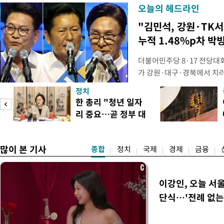
오늘의 헤드라인
"김민석, 강원·TK
누적 1.48%p차 박
더불어민주당 8·17 전당대
가 강원·대구·경북에서 치
48.54%(1만8977표)를 
정치
를 1622표(4.14%p) 차
넘
한 총리 "청년 일자
·인천 권리당원 투표에서도 
리 중요…곧 정부 대
적 합산(가중치 미반영)에서도
리
책"
많이 본 기사
종합
정치
국제
경제
금융
이강인, 오늘 서
단식…'전례 없는