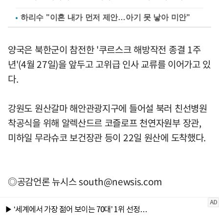
하리수 "이혼 내가 먼저 제안…아기 못 낳아 미안"
양국은 북한군이 참전한 '쿠르스크 해방작전 종결 1주
년'(4월 27일)을 앞두고 고위급 인사 교류를 이어가고 있
다.
강원도 원산갈마 해안관광지구에 들어설 북러 친선병원
착공식을 위해 알렉산드르 코즐로프 천연자원부 장관,
미하일 무라슈코 보건장관 등이 22일 원산에 도착했다.
◎공감언론 뉴시스
south@newsis.com