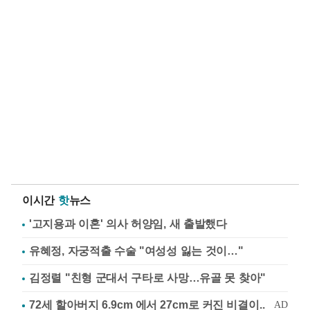
이시간
핫
뉴스
'고지용과 이혼' 의사 허양임, 새 출발했다
유혜정, 자궁적출 수술 "여성성 잃는 것이…"
김정렬 "친형 군대서 구타로 사망…유골 못 찾아"