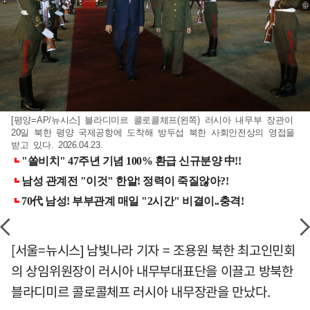
[평양=AP/뉴시스] 블라디미르 콜로콜체프(왼쪽) 러시아 내무부 장관이
20일 북한 평양 국제공항에 도착해 방두섭 북한 사회안전상의 영접을
받고 있다. 2026.04.23.
[서울=뉴시스] 남빛나라 기자 = 조용원 북한 최고인민회
의 상임위원장이 러시아 내무부대표단을 이끌고 방북한
블라디미르 콜로콜체프 러시아 내무장관을 만났다.