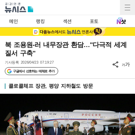
메인
랭킹
섹션
포토
북 조용원-러 내무장관 환담…"다극적 세계
질서 구축"
기사등록
2026/04/23 07:19:27
가
가
구글에서 선호하는 매체로 추가
콜로콜체프 장관, 평양 지하철도 방문