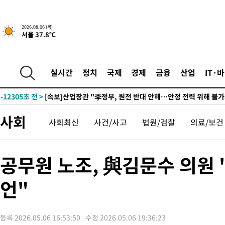
-28925초 전 >
[속보]원·달러 환율, 0.7원 내린 1423.8원 마감
-26524초 전 >
"여기 떨어졌다"…다누리, 스페이스X 로켓 달 충돌 흔적 포착
2026.08.06 (목)
서울 37.8℃
-23569초 전 >
손흥민, 5경기 연속골 실패…LAFC는 승부차기 끝 과달라하라
-16170초 전 >
내일까지 39도 '펄펄'…기상청 "태풍 지나며 폭염 잠시 꺾인다
-15807초 전 >
트럼프, 한국계 진보 주지사 후보 맹공…"공산주의가 최대 위협
실시간
정치
국제
경제
금융
산업
IT·
-15785초 전 >
"美간섭에 합의 지연"…트럼프, '이란 호르무즈 통제권' 수용
-12305초 전 >
[속보]산업장관 "李정부, 원전 반대 안해…안정 전력 위해 불가
-11002초 전 >
[속보]경찰, '홍명보 선임 논란' 대한축구협회·축구회관 등 압
사회
사회최신
사건/사고
법원/검찰
의료/보건
색
-10389초 전 >
[속보]산업장관 "美무역법 제301조 과잉생산 결과 발표 8월 중
상
-10182초 전 >
[속보]코스피 매도사이드카 발동…4%대 급락
-9454초 전 >
[속보]전남광주 초대 시민추천 부시장에 백승주·윤난실
공무원 노조, 與김문수 의원 
-7015초 전 >
서울 열대야 15일째 지속…비공식 '초열대야' 30도 넘어
언"
-5582초 전 >
[속보]코스닥, 2.15포인트(0.27%) 내린 797.44 출발
-5565초 전 >
[속보]코스피, 119.51포인트(1.81%) 내린 6478.75 개장
-2012초 전 >
6월 경상수지 497.3억 달러…두 달 연속 사상 최대
등록 2026.05.06 16:53:50
수정 2026.05.06 19:36:23
-1963초 전 >
서울 낮 39도 '폭염중대경보'…40도 관측 가능성도