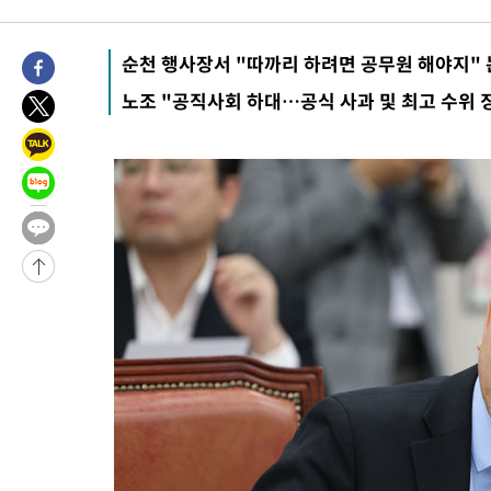
11분 전 >
미 워싱턴주 스포캔 시의 통제불능 3개 산불, 방화선 일부 구축
2시간 전 >
[속보] 호르무즈 해협 이란-오만 협상 기대속 뉴욕증시 혼조 마감 다
순천 행사장서 "따까리 하려면 공무원 해야지"
0.49%↑
-29150초 전 >
[속보]코스닥, 800p 회복…0.26% 오른 801.67 마감
노조 "공직사회 하대…공식 사과 및 최고 수위 
-29080초 전 >
[속보]코스피, 301.88포인트(4.58%) 내린 6296.38 마감
-28945초 전 >
[속보]원·달러 환율, 0.7원 내린 1423.8원 마감
-26544초 전 >
"여기 떨어졌다"…다누리, 스페이스X 로켓 달 충돌 흔적 포착
-23589초 전 >
손흥민, 5경기 연속골 실패…LAFC는 승부차기 끝 과달라하라
-16190초 전 >
내일까지 39도 '펄펄'…기상청 "태풍 지나며 폭염 잠시 꺾인다
-15827초 전 >
트럼프, 한국계 진보 주지사 후보 맹공…"공산주의가 최대 위협
-15805초 전 >
"美간섭에 합의 지연"…트럼프, '이란 호르무즈 통제권' 수용
-12325초 전 >
[속보]산업장관 "李정부, 원전 반대 안해…안정 전력 위해 불가
-11022초 전 >
[속보]경찰, '홍명보 선임 논란' 대한축구협회·축구회관 등 압
색
-10409초 전 >
[속보]산업장관 "美무역법 제301조 과잉생산 결과 발표 8월 중
상
-10202초 전 >
[속보]코스피 매도사이드카 발동…4%대 급락
-9474초 전 >
[속보]전남광주 초대 시민추천 부시장에 백승주·윤난실
-7035초 전 >
서울 열대야 15일째 지속…비공식 '초열대야' 30도 넘어