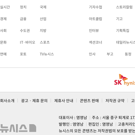
실시간
정치
국제
기자수첩
스토리칼럼
경제
금융
산업
아트클럽
기고
사회
수도권
지방
인터뷰
기획특집
문화
IT·바이오
스포츠
섹션코너
데일리뉴시
연예
포토
TV뉴시스
인사
부고
동정
회사소개
광고 · 제휴 문의
제휴사 안내
콘텐츠 판매
저작권 규약
고
대표이사 : 염영남
주소 : 서울 중구 퇴계로 1
발행인 : 염영남
편집인 : 염영남
고충처리인
뉴시스의 모든 콘텐츠는 저작권법의 보호를 받는 바, 무