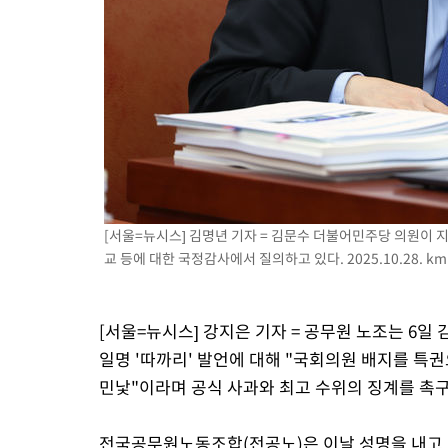
-5602초 전 >
[속보]코스닥, 2.15포인트(0.27%) 내린 797.44 출발
-5585초 전 >
[속보]코스피, 119.51포인트(1.81%) 내린 6478.75 개장
-2032초 전 >
6월 경상수지 497.3억 달러…두 달 연속 사상 최대
-1983초 전 >
서울 낮 39도 '폭염중대경보'…40도 관측 가능성도
10분 전 >
미 워싱턴주 스포캔 시의 통제불능 3개 산불, 방화선 일부 구축
2시간 전 >
[속보] 호르무즈 해협 이란-오만 협상 기대속 뉴욕증시 혼조 마감 다
0.49%↑
[서울=뉴시스] 김명년 기자 = 김문수 더불어민주당 의원이 
교 등에 대한 국정감사에서 질의하고 있다. 2025.10.28.
km
[서울=뉴시스] 강지은 기자 = 공무원 노조는 6
일명 '따까리' 발언에 대해 "국회의원 배지를 특
민낯"이라며 공식 사과와 최고 수위의 징계를 촉
전국공무원노동조합(전공노)은 이날 성명을 내고 