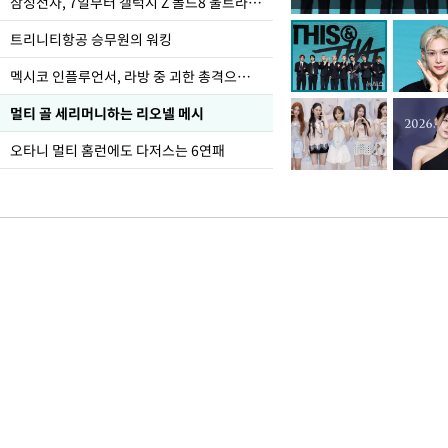
오세훈 "용산어린이정원
삼성전자, 7일부터 갤럭시 Z 폴드8 울트라·폴드8·플립8 출시
어"
트리니티항공 승무원의 워킹
멕시코 인플루언서, 라방 중 괴한 총격으로 사망
멀티 골 세리머니하는 리오넬 메시
오타니 멀티 홈런에도 다저스는 6연패