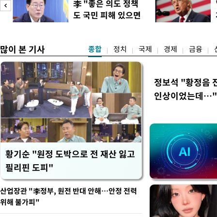
李 "좋은 의도 정책
정례 브리핑을 열고 이같이 
도 국민 피해 있으면
관은 "상층까지 잘 연결된 
이
고쳐야"
많이 본 기사
종합
정치
국제
경제
금융
정보석 "황정음 
인상이었는데…"
황기순 "원정 도박으로 전 재산 잃고
필리핀 도피"
산업장관 "李정부, 원전 반대 안해…안정 전력
위해 불가피"