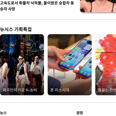
고속도로서 화물차 낙하물, 들이받은 승합차 동
승자 사망
뉴시스 기획특집
외국인이 키운 K-소비
폰 리스시대
들끓는 한
뉴스
광장