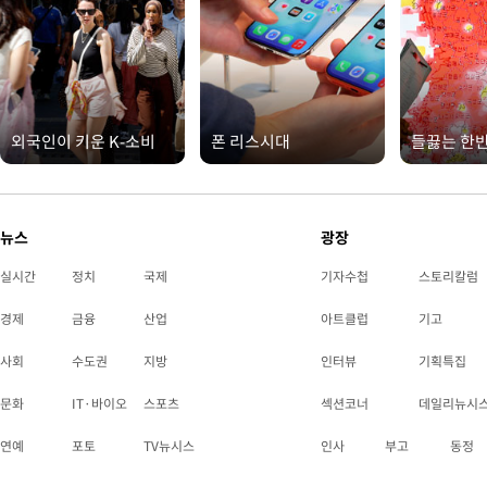
외국인이 키운 K-소비
폰 리스시대
들끓는 한
뉴스
광장
실시간
정치
국제
기자수첩
스토리칼럼
경제
금융
산업
아트클럽
기고
사회
수도권
지방
인터뷰
기획특집
문화
IT·바이오
스포츠
섹션코너
데일리뉴시
연예
포토
TV뉴시스
인사
부고
동정