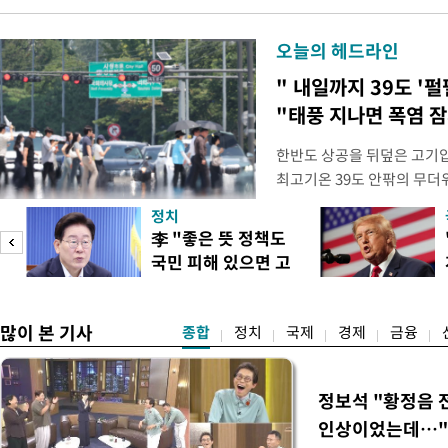
오늘의 헤드라인
" 내일까지 39도 '펄
"태풍 지나면 폭염 잠
한반도 상공을 뒤덮은 고기압
최고기온 39도 안팎의 무더
'돌핀'이 지나며 기압계가 
정치
으로 주춤할 것으로 기상청은
李 "좋은 뜻 정책도
정례 브리핑을 열고 이같이 
국민 피해 있으면 고
관은 "상층까지 잘 연결된 
이
쳐야"
많이 본 기사
종합
정치
국제
경제
금융
정보석 "황정음 
인상이었는데…"