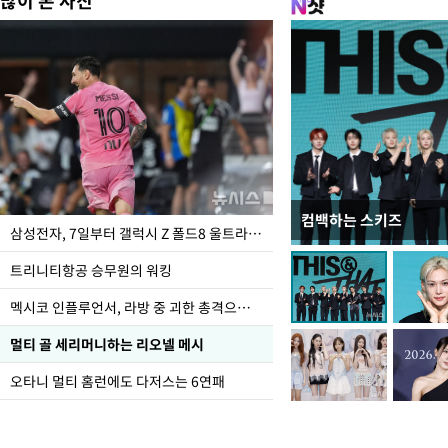
많이 본 사진
컴백하는 스키즈
오세훈 "용산어린이정원
삼성전자, 7일부터 갤럭시 Z 폴드8 울트라·폴드8·플립8 출시
어"
트리니티항공 승무원의 워킹
멕시코 인플루언서, 라방 중 괴한 총격으로 사망
멀티 골 세리머니하는 리오넬 메시
오타니 멀티 홈런에도 다저스는 6연패