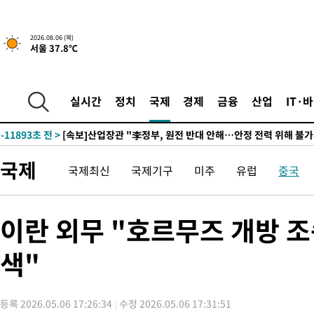
-26112초 전 >
"여기 떨어졌다"…다누리, 스페이스X 로켓 달 충돌 흔적 포착
-23157초 전 >
손흥민, 5경기 연속골 실패…LAFC는 승부차기 끝 과달라하라
2026.08.06 (목)
서울 37.8℃
-15758초 전 >
내일까지 39도 '펄펄'…기상청 "태풍 지나며 폭염 잠시 꺾인다
-15395초 전 >
트럼프, 한국계 진보 주지사 후보 맹공…"공산주의가 최대 위협
-15373초 전 >
"美간섭에 합의 지연"…트럼프, '이란 호르무즈 통제권' 수용
실시간
정치
국제
경제
금융
산업
IT·
-11893초 전 >
[속보]산업장관 "李정부, 원전 반대 안해…안정 전력 위해 불가
-10590초 전 >
[속보]경찰, '홍명보 선임 논란' 대한축구협회·축구회관 등 압
색
-9977초 전 >
[속보]산업장관 "美무역법 제301조 과잉생산 결과 발표 8월 중 
국제
국제최신
국제기구
미주
유럽
중국
-9770초 전 >
[속보]코스피 매도사이드카 발동…4%대 급락
-9042초 전 >
[속보]전남광주 초대 시민추천 부시장에 백승주·윤난실
-6603초 전 >
서울 열대야 15일째 지속…비공식 '초열대야' 30도 넘어
이란 외무 "호르무즈 개방 
-5170초 전 >
[속보]코스닥, 2.15포인트(0.27%) 내린 797.44 출발
색"
-5153초 전 >
[속보]코스피, 119.51포인트(1.81%) 내린 6478.75 개장
-1600초 전 >
6월 경상수지 497.3억 달러…두 달 연속 사상 최대
-1551초 전 >
서울 낮 39도 '폭염중대경보'…40도 관측 가능성도
등록 2026.05.06 17:26:34
수정 2026.05.06 17:31:51
18분 전 >
미 워싱턴주 스포캔 시의 통제불능 3개 산불, 방화선 일부 구축