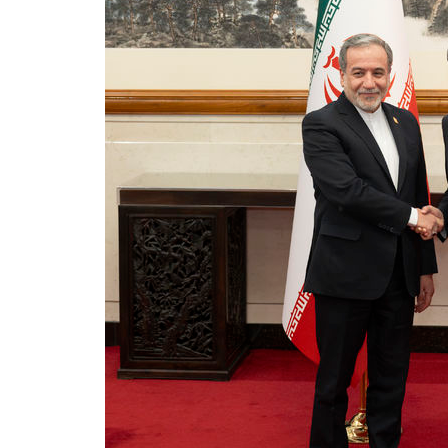
-5173초 전 >
[속보]코스피, 119.51포인트(1.81%) 내린 6478.75 개장
-1620초 전 >
6월 경상수지 497.3억 달러…두 달 연속 사상 최대
-1571초 전 >
서울 낮 39도 '폭염중대경보'…40도 관측 가능성도
17분 전 >
미 워싱턴주 스포캔 시의 통제불능 3개 산불, 방화선 일부 구축
2시간 전 >
[속보] 호르무즈 해협 이란-오만 협상 기대속 뉴욕증시 혼조 마감 다
0.49%↑