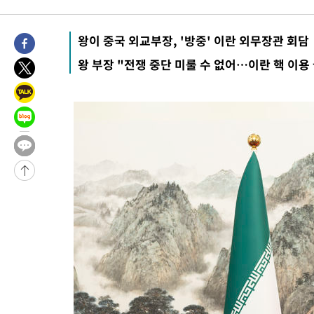
2시간 전 >
[속보] 호르무즈 해협 이란-오만 협상 기대속 뉴욕증시 혼조 마감 다
0.49%↑
-28738초 전 >
[속보]코스닥, 800p 회복…0.26% 오른 801.67 마감
왕이 중국 외교부장, '방중' 이란 외무장관 회담
-28668초 전 >
[속보]코스피, 301.88포인트(4.58%) 내린 6296.38 마감
왕 부장 "전쟁 중단 미룰 수 없어…이란 핵 이용
-28533초 전 >
[속보]원·달러 환율, 0.7원 내린 1423.8원 마감
-26132초 전 >
"여기 떨어졌다"…다누리, 스페이스X 로켓 달 충돌 흔적 포착
-23177초 전 >
손흥민, 5경기 연속골 실패…LAFC는 승부차기 끝 과달라하라
-15778초 전 >
내일까지 39도 '펄펄'…기상청 "태풍 지나며 폭염 잠시 꺾인다
-15415초 전 >
트럼프, 한국계 진보 주지사 후보 맹공…"공산주의가 최대 위협
-15393초 전 >
"美간섭에 합의 지연"…트럼프, '이란 호르무즈 통제권' 수용
-11913초 전 >
[속보]산업장관 "李정부, 원전 반대 안해…안정 전력 위해 불가
-10610초 전 >
[속보]경찰, '홍명보 선임 논란' 대한축구협회·축구회관 등 압
색
-9997초 전 >
[속보]산업장관 "美무역법 제301조 과잉생산 결과 발표 8월 중 
-9790초 전 >
[속보]코스피 매도사이드카 발동…4%대 급락
-9062초 전 >
[속보]전남광주 초대 시민추천 부시장에 백승주·윤난실
-6623초 전 >
서울 열대야 15일째 지속…비공식 '초열대야' 30도 넘어
-5190초 전 >
[속보]코스닥, 2.15포인트(0.27%) 내린 797.44 출발