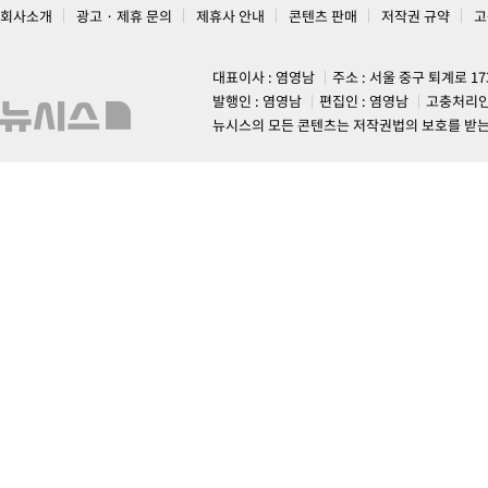
회사소개
광고 · 제휴 문의
제휴사 안내
콘텐츠 판매
저작권 규약
고
대표이사 : 염영남
주소 : 서울 중구 퇴계로 1
발행인 : 염영남
편집인 : 염영남
고충처리인
뉴시스의 모든 콘텐츠는 저작권법의 보호를 받는 바, 무