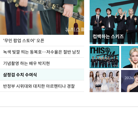
컴백하는 스키즈
지석천 뒤덮은 개구리
'무민 팝업 스토어' 오픈
녹색 빛깔 띄는 동복호…저수율은 절반 남짓
기념촬영 하는 배우 박지현
삼정검 수치 수여식
반정부 시위대와 대치한 아르헨티나 경찰