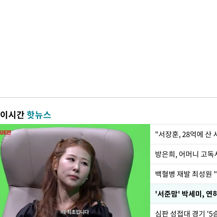
이시간
핫뉴스
"서장훈, 28억에 산
방은희, 어머니 고독사
백혈병 재발 최성원 "
'서준맘' 박세미, 연