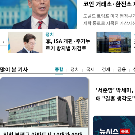
코인 거래소·환전소 
도널드 트럼프 미국 행정부가 
세탁 통로로 지목된 가상자
무더기 제재했다. 미 재무부
정치
이란혁명수비대(IRGC) 자
李, ISA 개편·주가누
래소와, 이란의 해외 석유 판
르기 방지법 재검토
트워크를 각각 제재한다고 
도
지시
많이 본 기사
종합
정치
국제
경제
금융
'서준맘' 박세미,
애 "결혼 생각도"
인천 부평구 아파트서 10대가 40대