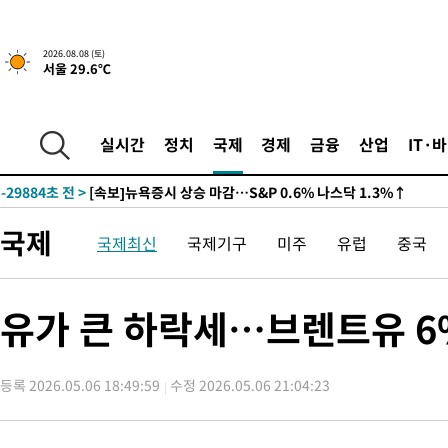
2026.08.08 (토)
서울 29.6℃
실시간
정치
국제
경제
금융
산업
IT·
-29884초 전 >
[속보]뉴욕증시 상승 마감…S&P 0.6% 나스닥 1.3%↑
국제
국제최신
국제기구
미주
유럽
중국
유가 큰 하락세…브렌트유 6
등록 2026.05.06 18:49:59
수정 2026.05.06 21:04:23