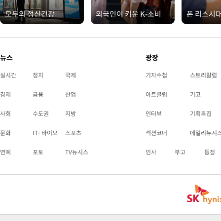
모두의 정신건강
외국인이 키운 K-소비
폰 리스시
뉴스
광장
실시간
정치
국제
기자수첩
스토리칼럼
경제
금융
산업
아트클럽
기고
사회
수도권
지방
인터뷰
기획특집
문화
IT·바이오
스포츠
섹션코너
데일리뉴시
연예
포토
TV뉴시스
인사
부고
동정