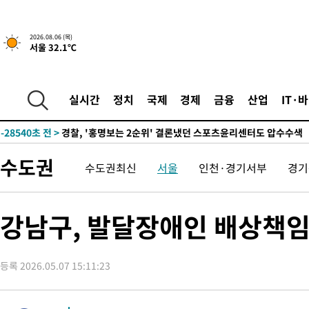
2026.08.06 (목)
서울 32.1℃
1시간 전 >
내일까지 39도 '펄펄'…기상청 "태풍 지나며 폭염 잠시 꺾인다"
-31626초 전 >
'월드컵 탈락 후폭풍' 축구협회…11시간 걸린 초유의 압수수색
합)
-31062초 전 >
[속보] 뉴욕증시, 혼조 출발…나스닥 0.3%↓, 다우 0.14%↑
실시간
정치
국제
경제
금융
산업
IT·
-29855초 전 >
축구협회, 15년 전 심판 성 접대 파문에 "현재는 내부 지침 준수
-28540초 전 >
경찰, '홍명보는 2순위' 결론냈던 스포츠윤리센터도 압수수색
-14136초 전 >
[속보]합참 "北 발사체는 단거리탄도미사일…감시·경계태세 
수도권
수도권최신
서울
인천·경기서부
경기
화"
-13884초 전 >
日방위성, 北이 동해로 쏜 발사체는 탄도미사일 가능성
-12314초 전 >
[속보] SKT, 에이닷 서비스 장애 발생…"원인 파악 중"
-11720초 전 >
[속보]합참 "북, 동해상으로 미상 발사체 발사"
강남구, 발달장애인 배상책임
-11116초 전 >
'낮 최고 39도' 불볕더위…한밤 열대야도 계속[내일날씨]
-11075초 전 >
[속보]7~9일 프로야구 3연전도 폭염 취소…11일 재개
등록 2026.05.07 15:11:23
-10737초 전 >
"韓 외환시장 개입 관측 배경엔 美의 대한국 무역적자 있어"
-10564초 전 >
'월드컵 탈락 후폭풍' 축구협회…초유의 압수수색에 '충격·당황
-10404초 전 >
서울 낮 37.9도, 올여름 최고치 경신…영등포 순간 '40도'