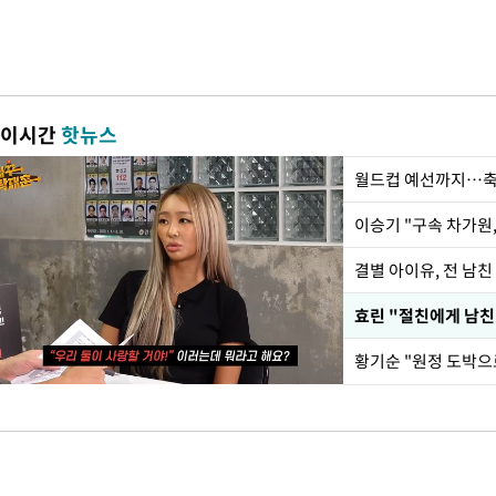
이시간
핫뉴스
월드컵 예선까지…축
이승기 "구속 차가원,
결별 아이유, 전 남친
효린 "절친에게 남친
황기순 "원정 도박으