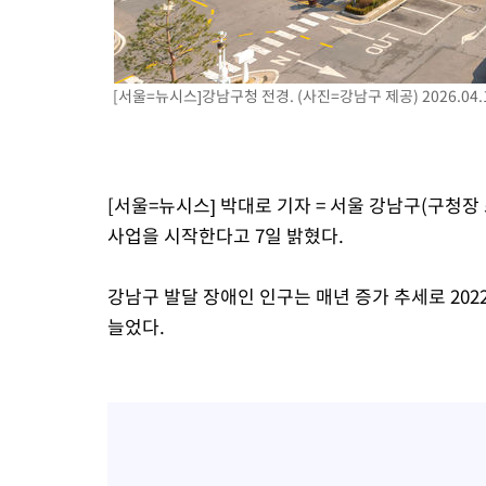
-11075초 전 >
[속보]7~9일 프로야구 3연전도 폭염 취소…11일 재개
-10737초 전 >
"韓 외환시장 개입 관측 배경엔 美의 대한국 무역적자 있어"
-10564초 전 >
'월드컵 탈락 후폭풍' 축구협회…초유의 압수수색에 '충격·당황
[서울=뉴시스]강남구청 전경. (사진=강남구 제공) 2026.04.
-10404초 전 >
서울 낮 37.9도, 올여름 최고치 경신…영등포 순간 '40도'
-9966초 전 >
[속보]종합특검, 대검 추가 압수수색…내란 중요임무종사 혐의
-6061초 전 >
[속보]코스닥, 800p 회복…0.26% 오른 801.67 마감
[서울=뉴시스] 박대로 기자 = 서울 강남구(구청장
-5991초 전 >
[속보]코스피, 301.88포인트(4.58%) 내린 6296.38 마감
사업을 시작한다고 7일 밝혔다.
-5856초 전 >
[속보]원·달러 환율, 0.7원 내린 1423.8원 마감
-3455초 전 >
"여기 떨어졌다"…다누리, 스페이스X 로켓 달 충돌 흔적 포착
강남구 발달 장애인 인구는 매년 증가 추세로 2022년
-500초 전 >
손흥민, 5경기 연속골 실패…LAFC는 승부차기 끝 과달라하라 격
늘었다.
1시간 전 >
내일까지 39도 '펄펄'…기상청 "태풍 지나며 폭염 잠시 꺾인다"