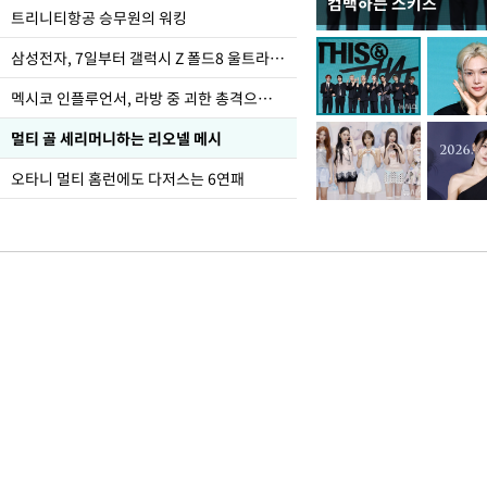
컴백하는 스키즈
입추 하루 앞둔 전남광
트리니티항공 승무원의 워킹
폭염
삼성전자, 7일부터 갤럭시 Z 폴드8 울트라·폴드8·플립8 출시
멕시코 인플루언서, 라방 중 괴한 총격으로 사망
멀티 골 세리머니하는 리오넬 메시
오타니 멀티 홈런에도 다저스는 6연패