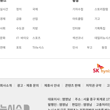
뉴스
광장
실시간
정치
국제
기자수첩
스토리칼럼
경제
금융
산업
아트클럽
기고
사회
수도권
지방
인터뷰
기획특집
문화
IT·바이오
스포츠
섹션코너
데일리뉴시
연예
포토
TV뉴시스
인사
부고
동정
회사소개
광고 · 제휴 문의
제휴사 안내
콘텐츠 판매
저작권 규약
고
대표이사 : 염영남
주소 : 서울 중구 퇴계로 1
발행인 : 염영남
편집인 : 염영남
고충처리인
뉴시스의 모든 콘텐츠는 저작권법의 보호를 받는 바, 무