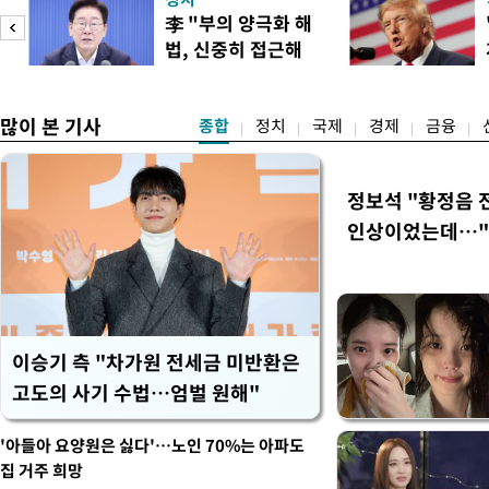
년 국제심판 10여 명에게 성
李 "부의 양극화 해
축구협회는 외국인 심판과 감
법, 신중히 접근해
수십만원에서 많게는 100만
이
야"
많이 본 기사
종합
정치
국제
경제
금융
정보석 "황정음 
인상이었는데…"
이승기 측 "차가원 전세금 미반환은
고도의 사기 수법…엄벌 원해"
'아들아 요양원은 싫다'…노인 70%는 아파도
집 거주 희망