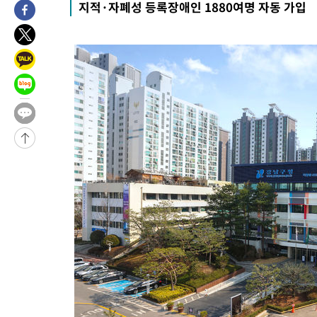
지적·자폐성 등록장애인 1880여명 자동 가입
-9966초 전 >
[속보]종합특검, 대검 추가 압수수색…내란 중요임무종사 혐의
-6061초 전 >
[속보]코스닥, 800p 회복…0.26% 오른 801.67 마감
-5991초 전 >
[속보]코스피, 301.88포인트(4.58%) 내린 6296.38 마감
-5856초 전 >
[속보]원·달러 환율, 0.7원 내린 1423.8원 마감
-3455초 전 >
"여기 떨어졌다"…다누리, 스페이스X 로켓 달 충돌 흔적 포착
-500초 전 >
손흥민, 5경기 연속골 실패…LAFC는 승부차기 끝 과달라하라 격
1시간 전 >
내일까지 39도 '펄펄'…기상청 "태풍 지나며 폭염 잠시 꺾인다"
-31626초 전 >
'월드컵 탈락 후폭풍' 축구협회…11시간 걸린 초유의 압수수색
합)
-31062초 전 >
[속보] 뉴욕증시, 혼조 출발…나스닥 0.3%↓, 다우 0.14%↑
-29855초 전 >
축구협회, 15년 전 심판 성 접대 파문에 "현재는 내부 지침 준수
-28540초 전 >
경찰, '홍명보는 2순위' 결론냈던 스포츠윤리센터도 압수수색
-14136초 전 >
[속보]합참 "北 발사체는 단거리탄도미사일…감시·경계태세 
화"
-13884초 전 >
日방위성, 北이 동해로 쏜 발사체는 탄도미사일 가능성
-12314초 전 >
[속보] SKT, 에이닷 서비스 장애 발생…"원인 파악 중"
-11720초 전 >
[속보]합참 "북, 동해상으로 미상 발사체 발사"
-11116초 전 >
'낮 최고 39도' 불볕더위…한밤 열대야도 계속[내일날씨]