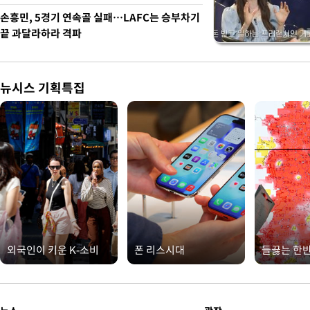
손흥민, 5경기 연속골 실패…LAFC는 승부차기
끝 과달라하라 격파
뉴시스 기획특집
외국인이 키운 K-소비
폰 리스시대
들끓는 한