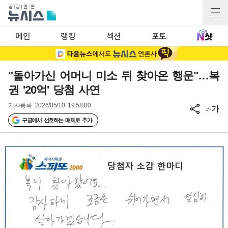
메인
랭킹
섹션
포토
"돌아가신 어머니 미소 뒤 찾아온 행운"…복
권 '20억' 당첨 사연
기사등록
2026/05/10 19:58:00
가
가
구글에서 선호하는 매체로 추가