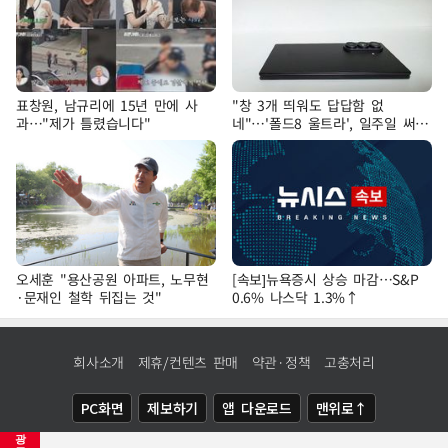
표창원, 남규리에 15년 만에 사
"창 3개 띄워도 답답함 없
과…"제가 틀렸습니다"
네"…'폴드8 울트라', 일주일 써보
니
오세훈 "용산공원 아파트, 노무현
[속보]뉴욕증시 상승 마감…S&P
·문재인 철학 뒤집는 것"
0.6% 나스닥 1.3%↑
회사소개
제휴/컨텐츠 판매
약관·정책
고충처리
PC화면
제보하기
앱 다운로드
맨위로↑
광