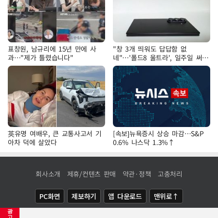
표창원, 남규리에 15년 만에 사
"창 3개 띄워도 답답함 없
과…"제가 틀렸습니다"
네"…'폴드8 울트라', 일주일 써보
니
英유명 여배우, 큰 교통사고서 기
[속보]뉴욕증시 상승 마감…S&P
아차 덕에 살았다
0.6% 나스닥 1.3%↑
회사소개
제휴/컨텐츠 판매
약관·정책
고충처리
PC화면
제보하기
앱 다운로드
맨위로↑
광
COPYRIGHTⓒ
NEWSIS
ALL RIGHTS RESERVED.
고