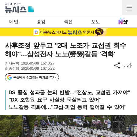
메인
랭킹
섹션
포토
사후조정 앞두고 "2대 노조가 교섭권 회수
해야"…삼성전자 노노(勞勞)갈등 '격화'
기사등록
2026/05/09 16:40:27
가
가
최종수정
2026/05/09 16:45:32
구글에서 선호하는 매체로 추가
DS 중심 성과급 논의 반발…"전삼노, 교섭권 가져야"
"DX 조합원 요구 사실상 묵살되고 있어"
노노갈등 격화에…"교섭·파업 동력 떨어질 수 있어"