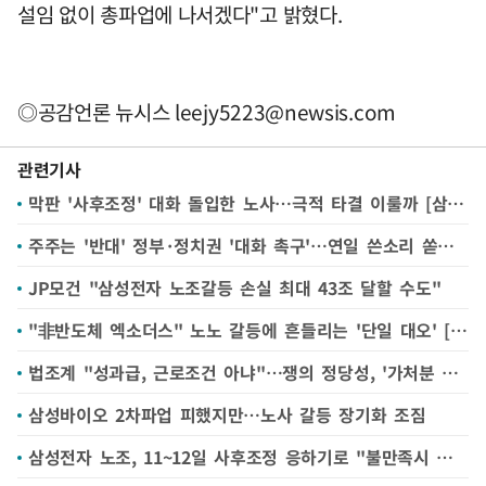
설임 없이 총파업에 나서겠다"고 밝혔다.
◎공감언론 뉴시스
leejy5223@newsis.com
관련기사
막판 '사후조정' 대화 돌입한 노사…극적 타결 이룰까 [삼성전자 파업 전운④]
주주는 '반대' 정부·정치권 '대화 촉구'…연일 쓴소리 쏟아져 [삼성전자 파업 전운③]
JP모건 "삼성전자 노조갈등 손실 최대 43조 달할 수도"
"非반도체 엑소더스" 노노 갈등에 흔들리는 '단일 대오' [삼성전자 파업 전운②]
법조계 "성과급, 근로조건 아냐"…쟁의 정당성, '가처분 최대 쟁점'으로 [삼성전자 파업 전운①]
삼성바이오 2차파업 피했지만…노사 갈등 장기화 조짐
삼성전자 노조, 11~12일 사후조정 응하기로 "불만족시 총파업"