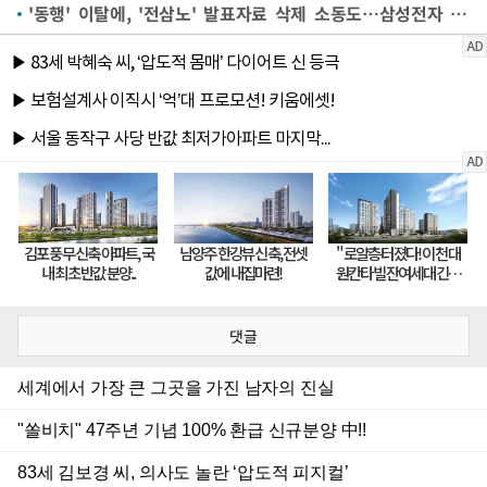
'동행' 이탈에, '전삼노' 발표자료 삭제 소동도…삼성전자 노조 갈등 '수면 위'
댓글