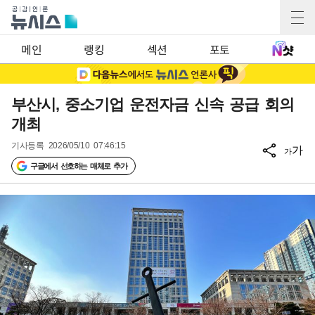
메인
랭킹
섹션
포토
부산시, 중소기업 운전자금 신속 공급 회의
개최
기사등록
2026/05/10 07:46:15
가
가
구글에서 선호하는 매체로 추가