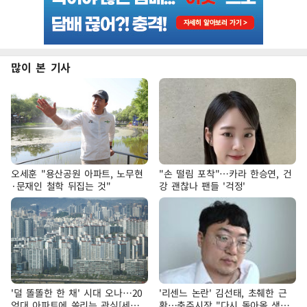
많이 본 기사
오세훈 "용산공원 아파트, 노무현
"손 떨림 포착"…카라 한승연, 건
·문재인 철학 뒤집는 것"
강 괜찮나 팬들 '걱정'
'덜 똘똘한 한 채' 시대 오나…20
'리센느 논란' 김선태, 초췌한 근
억대 아파트에 쏠리는 관심[세제
황…충주시장 "다시 돌아올 생