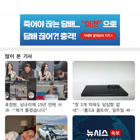
많이 본 기사
표창원, 남규리에 15년 만에 사
"창 3개 띄워도 답답함 없
과…"제가 틀렸습니다"
네"…'폴드8 울트라', 일주일 써보
니