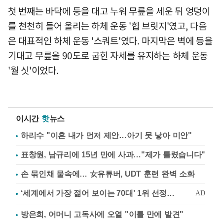
첫 번째는 바닥에 등을 대고 누워 무릎을 세운 뒤 엉덩이
를 천천히 들어 올리는 하체 운동 '힙 브릿지'였고, 다음
은 대표적인 하체 운동 '스쿼트'였다. 마지막은 벽에 등을
기대고 무릎을 90도로 굽힌 자세를 유지하는 하체 운동
'월 싯'이었다.
이시간
핫
뉴스
하리수 "이혼 내가 먼저 제안…아기 못 낳아 미안"
표창원, 남규리에 15년 만에 사과…"제가 틀렸습니다"
손 묶인채 물속에… 女유튜버, UDT 훈련 완벽 소화
방은희, 어머니 고독사에 오열 "이틀 만에 발견"