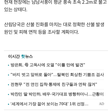
현재 현장에는 남남서풍이 평균 풍속 초속 2.2m로 불고
있는 상태다.
산림당국은 산불 진화를 마치는 대로 정확한 산불 발생
원인 및 피해 면적 등을 조사할 계획이다.
이시간
핫
뉴스
방은희, 母 고독사에 오열 "이틀 만에 발견"
"바지 벗고 앞뒤로 돌아"…탈북민 회상한 기쁨조 검사
전현무 "전 연인 집착·통제에 친구들과 연락 끊겨"
박찬민 딸 박민하, 배우·국가대표 병행하더니…근황이