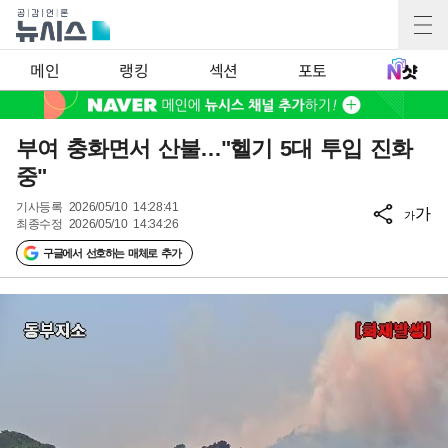
메인
랭킹
섹션
포토
부여 충화면서 산불…"헬기 5대 투입 진화
중"
기사등록
2026/05/10 14:28:41
가
가
최종수정
2026/05/10 14:34:26
구글에서 선호하는 매체로 추가