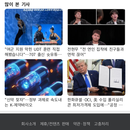
많이 본 기사
"여군 지원 막힌 UDT 훈련 직접
전현무 "전 연인 집착에 친구들과
해봤습니다"…707 출신 女유튜버
연락 끊어"
'완벽 소화'
"신약 찾자"…정부 과제로 속도내
한화큐셀·OCI, 美 수입 폴리실리
는 K-제약바이오
콘 최저가격제 도입에…"공정 경
쟁·수익성 개선 환영"
회사소개
제휴/컨텐츠 판매
약관·정책
고충처리