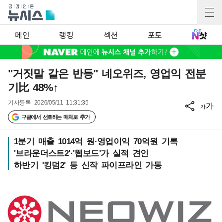
메인
랭킹
섹션
포토
"거짓말 같은 반등" 네오위즈, 영업익 전분
기比 48%↑
기사등록
2026/05/11 11:31:35
가
가
구글에서 선호하는 매체로 추가
1분기 매출 1014억 원·영업이익 70억원 기록
'브라운더스트2'·'웹보드'가 실적 견인
하반기 '킹덤2' 등 신작 파이프라인 가동