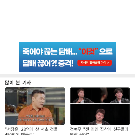
많이 본 기사
"서장훈, 28억에 산 서초 건물
전현무 "전 연인 집착에 친구들과
450억에 매물로"
연락 끊어"