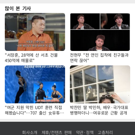
많이 본 기사
"서장훈, 28억에 산 서초 건물
전현무 "전 연인 집착에 친구들과
450억에 매물로"
연락 끊어"
"여군 지원 막힌 UDT 훈련 직접
박찬민 딸 박민하, 배우·국가대표
해봤습니다"…707 출신 女유튜버
병행하더니…여유로운 근황 공개
'완벽 소화'
회사소개
제휴/컨텐츠 판매
약관·정책
고충처리