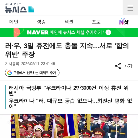
메인
랭킹
섹션
포토
러·우, 3일 휴전에도 충돌 지속…서로 '합의
위반' 주장
기사등록
2026/05/11 23:41:49
가
가
구글에서 선호하는 매체로 추가
러시아 국방부 "우크라이나 2만3000건 이상 휴전 위
반"
우크라이나 "러, 대규모 공습 없으나…최전선 평화 없
어"