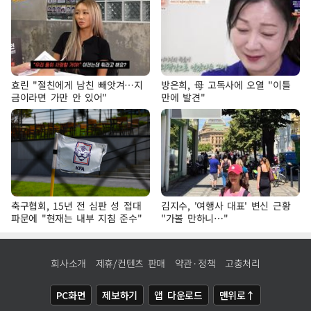
효린 "절친에게 남친 빼앗겨…지
방은희, 母 고독사에 오열 "이틀
금이라면 가만 안 있어"
만에 발견"
축구협회, 15년 전 심판 성 접대
김지수, '여행사 대표' 변신 근황
파문에 "현재는 내부 지침 준수"
"가볼 만하니…"
회사소개
제휴/컨텐츠 판매
약관·정책
고충처리
PC화면
제보하기
앱 다운로드
맨위로↑