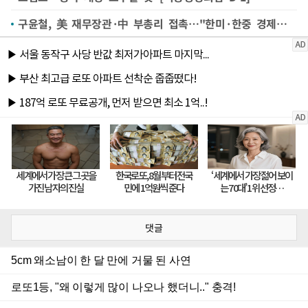
구윤철, 美 재무장관·中 부총리 접촉…"한미·한중 경제협력 강화"
댓글