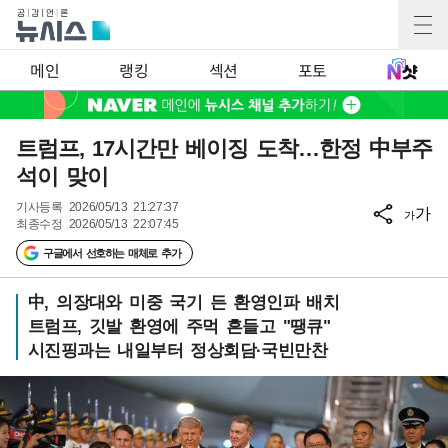
메인
랭킹
섹션
포토
트럼프, 17시간만 베이징 도착…한정 中부주
석이 맞이
기사등록
2026/05/13 21:27:37
가
가
최종수정
2026/05/13 22:07:45
구글에서 선호하는 매체로 추가
中, 의장대와 미중 국기 든 환영인파 배치
트럼프, 깃발 환영에 주먹 흔들고 "땡큐"
시진핑과는 내일부터 정상회담·국빈만찬