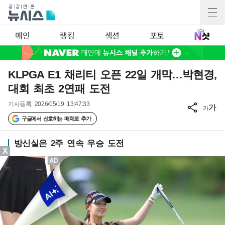
메인
랭킹
섹션
포토
KLPGA E1 채리티 오픈 22일 개막…박현경,
대회 최초 2연패 도전
기사등록
2026/05/19 13:47:33
가
가
구글에서 선호하는 매체로 추가
방신실은 2주 연속 우승 도전
X