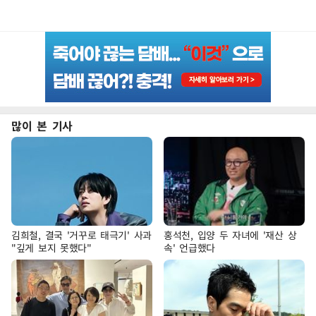
많이 본 기사
김희철, 결국 '거꾸로 태극기' 사과
홍석천, 입양 두 자녀에 '재산 상
"깊게 보지 못했다"
속' 언급했다