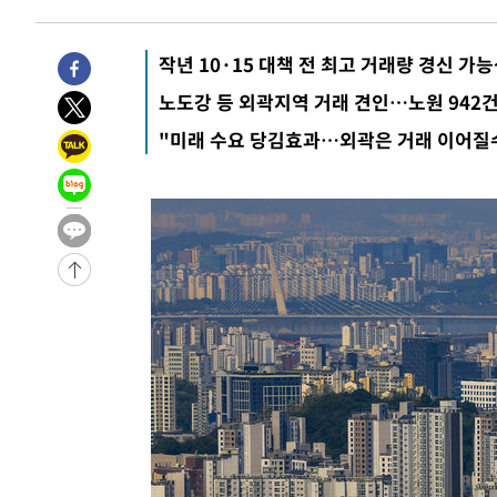
-4392초 전 >
[속보]합수본, '투표율 허위 입력' 중앙·서울·경기도 선관위
압수수색
-31644초 전 >
SK하이닉스, 용인·청주 팹에 54조 투자…"AI 메모리 수
작년 10·15 대책 전 최고 거래량 경신 가
응"
-28500초 전 >
여자배구 이재영·이다영 자매, 아제르바이잔 투란VC 입
노도강 등 외곽지역 거래 견인…노원 942
-27753초 전 >
외국인 심판 성 접대 7경기 들여다보니…한국 축구 '5승 2
"미래 수요 당김효과…외곽은 거래 이어질
-27487초 전 >
[속보]코스닥, 2.86포인트(0.36%) 내린 798.81마감
-27440초 전 >
[속보]코스피, 6200선 약보합…0.60% 내린 6258.77에
-27420초 전 >
[속보]원·달러 환율, 7.7원 내린 1416.1원 마감
-27309초 전 >
[속보] 노원서 40.1도 관측…서울, 2018년 이후 첫 40도
-24399초 전 >
[속보]종합특검, '계엄 수용공간 확보' 신용해 前교정본
-23272초 전 >
외신들도 주목한 韓축구 파문…"국민적 공분에 수사 재개
-23243초 전 >
11시간 압수수색에 성접대 파문까지…'쑥대밭' 된 축구
-22265초 전 >
[속보]규제합리화위원회 부위원장에 김태유 서울대 공대
병태 후임
-18623초 전 >
[속보]국힘 윤리위, '돌려차기 발언' 진종오·서범수 징계
-13948초 전 >
[속보] 7월 중국 수출 23.9%↑ 수입 27.5%↑…무역총
25.3%↑
-11108초 전 >
[속보]'채상병 순직 책임' 임성근, 항소심도 징역 3년
-10974초 전 >
[속보]종합특검, '관저이전 봐주기 감사' 유병호 구속기소