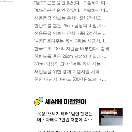
옥상 '쓰레기 테러' 범인 잡았는
데…과태료 3만원 처분에 숙박업
주 허탈