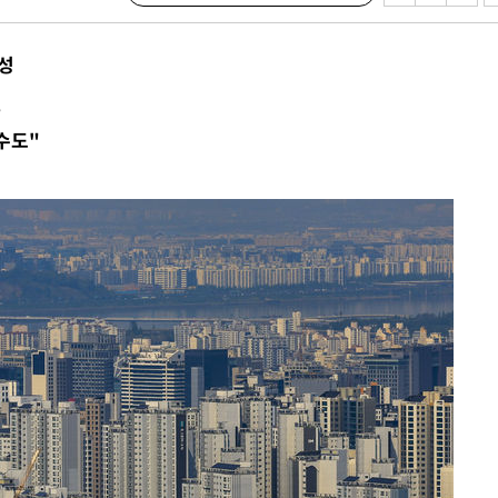
 등 9곳
요 선제 대
능성
단
건
무'
수도"
 마쳐
부장 기소
"
협회
 교수…이
 절차 개시
액