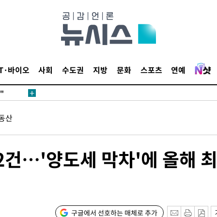
 마쳐
부장 기소
IT·바이오
사회
수도권
지방
문화
스포츠
연예
"
협회
 교수…이
동산
 절차 개시
액
12건…'양도세 막차'에 올해 
사망
CDC
구글에서 선호하는 매체로 추가
압수수색