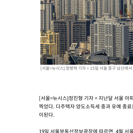
-7574초 전 >
민주 콩고 에볼라환자 4천명 돌파, 4053명 발생 1850명 
-6824초 전 >
[속보]'300억원대 사기 혐의' 차가원 대표 구속 송치
-6018초 전 >
"미 전국적 살모네라 식중독 원인은 멕시코산 할라피뇨"-- 
-4531초 전 >
[속보]경찰·노동부, HL만도 평택사업장 끼임 사망 관련 
-4412초 전 >
[속보]합수본, '투표율 허위 입력' 중앙·서울·경기도 선관위
압수수색
[서울=뉴시스] 정병혁 기자 = 15일 서울 중구 남산에서 
[서울=뉴시스]정진형 기자 = 지난달 서울 아
찍었다. 다주택자 양도소득세 중과 유예 종료
이된다.
19일 서울부동산정보광장에 따르면, 4월 서울