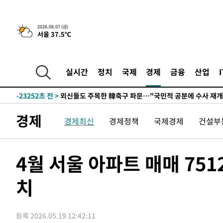
-27467초 전 >
[속보]코스닥, 2.86포인트(0.36%) 내린 798.81마감
-27420초 전 >
[속보]코스피, 6200선 약보합…0.60% 내린 6258.77에
2026.08.07 (금)
서울 37.5℃
-27400초 전 >
[속보]원·달러 환율, 7.7원 내린 1416.1원 마감
-27289초 전 >
[속보] 노원서 40.1도 관측…서울, 2018년 이후 첫 40도
-24379초 전 >
[속보]종합특검, '계엄 수용공간 확보' 신용해 前교정본
실시간
정치
국제
경제
금융
산업
-23252초 전 >
외신들도 주목한 韓축구 파문…"국민적 공분에 수사 재개
-23223초 전 >
11시간 압수수색에 성접대 파문까지…'쑥대밭' 된 축구
-22245초 전 >
[속보]규제합리화위원회 부위원장에 김태유 서울대 공대
경제
경제최신
경제정책
국제경제
건설부
병태 후임
-18603초 전 >
[속보]국힘 윤리위, '돌려차기 발언' 진종오·서범수 징계
-13928초 전 >
[속보] 7월 중국 수출 23.9%↑ 수입 27.5%↑…무역총
25.3%↑
-11088초 전 >
[속보]'채상병 순직 책임' 임성근, 항소심도 징역 3년
4월 서울 아파트 매매 75
-10954초 전 >
[속보]종합특검, '관저이전 봐주기 감사' 유병호 구속기소
치
-7554초 전 >
민주 콩고 에볼라환자 4천명 돌파, 4053명 발생 1850명 
-6804초 전 >
[속보]'300억원대 사기 혐의' 차가원 대표 구속 송치
-5998초 전 >
"미 전국적 살모네라 식중독 원인은 멕시코산 할라피뇨"-- 
등록 2026.05.19 12:42:11
-4511초 전 >
[속보]경찰·노동부, HL만도 평택사업장 끼임 사망 관련 