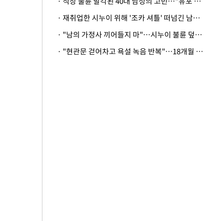
· 직장 불륜 발각된 40대 남성의 고민…"유포 동료 명예훼손·협박죄 고소 가능할까"
· 재취업한 시누이 위해 '조카 셔틀' 떠넘긴 남편…아내 "난 못한다"
· "남의 가정사 끼어들지 마"…시누이 불륜 덮으려는 남편에 억울한 아내
· "현관문 걷어차고 욕설 녹음 반복"…18개월 아기 키우는 집 뒤흔든 '앞집의 비극'