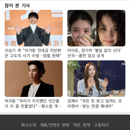
많이 본 기사
이승기 측 "차가원 전세금 미반환
아이유, 장기하 '별일 없이 산다'
은 고도의 사기 수법…엄벌 원해"
선곡…쿨한 일상 공개
허지웅 "우리가 지지했던 인간들
김혜수 "우린 돈 받고 일하는 프
이 이 꼴 만들었다"…형소법 개정
리랜서…받는 만큼 해내야"
에 격한 반응
회사소개
제휴/컨텐츠 판매
약관·정책
고충처리