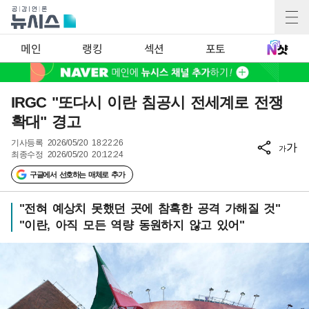
메인
랭킹
섹션
포토
IRGC "또다시 이란 침공시 전세계로 전쟁
확대" 경고
기사등록
2026/05/20 18:22:26
가
가
최종수정
2026/05/20 20:12:24
구글에서 선호하는 매체로 추가
"전혀 예상치 못했던 곳에 참혹한 공격 가해질 것"
"이란, 아직 모든 역량 동원하지 않고 있어"