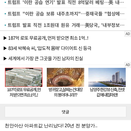
트럼프 '이란 공습 연기' 발표 직전 8억달러 베팅…美 내부자 거래 조사
트럼프 "이란 공습 보류 내주초까지"…중재국들 "협상에 진전 없어"
트럼프 발표 직전 1조원대 원유 거래…美당국, '내부정보 샜나' 캔다
댓글