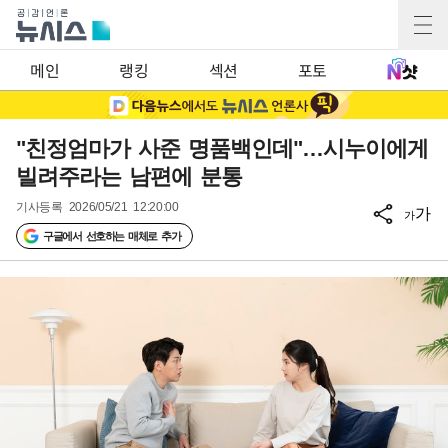
메인
랭킹
섹션
포토
"친정엄마가 사준 명품백인데"…시누이에게
빌려주라는 남편에 분통
기사등록
2026/05/21 12:20:00
가
가
구글에서 선호하는 매체로 추가