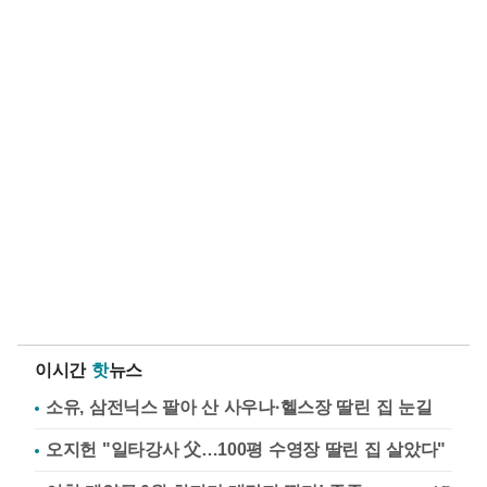
이시간
핫
뉴스
소유, 삼전닉스 팔아 산 사우나·헬스장 딸린 집 눈길
오지헌 "일타강사 父…100평 수영장 딸린 집 살았다"