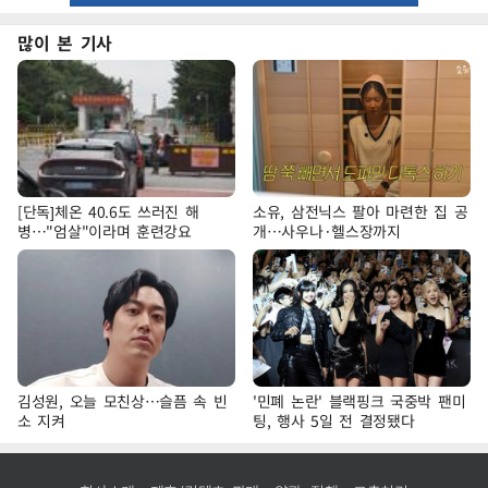
많이 본 기사
[단독]체온 40.6도 쓰러진 해
소유, 삼전닉스 팔아 마련한 집 공
병…"엄살"이라며 훈련강요
개…사우나·헬스장까지
김성원, 오늘 모친상…슬픔 속 빈
'민폐 논란' 블랙핑크 국중박 팬미
소 지켜
팅, 행사 5일 전 결정됐다