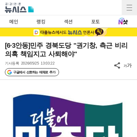
메인
랭킹
섹션
포토
[6·3안동]민주 경북도당 "권기창, 측근 비리
의혹 책임지고 사퇴해야"
기사등록
2026/05/25 13:03:22
가
가
구글에서 선호하는 매체로 추가