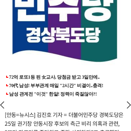
[안동=뉴시스] 김진호 기자 = 더불어민주당 경북도당은
25일 권기창 안동시장 후보의 측근 비리 의혹과 관련,