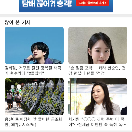
많이 본 기사
김희철, 거꾸로 걸린 광복절 태극
"손 떨림 포착"…카라 한승연, 건
기 현수막에 "X돌았네"
강 괜찮나 팬들 '걱정'
용산어린이정원 앞 즐비한 근조화
차가원 "○○○ 까면 주변 다 죽
환, 왜?[뉴시스Pic]
어"…전세금 미반환 속 녹취 폭로
파장