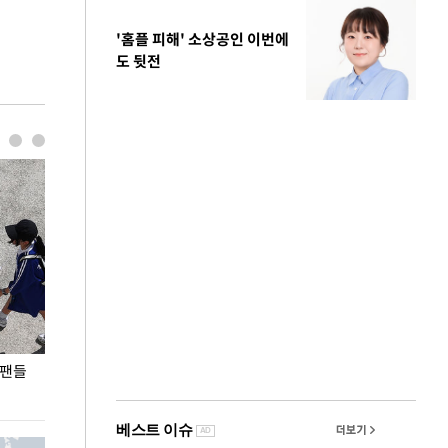
'홈플 피해' 소상공인 이번에
도 뒷전
 팬들
이 대통령, '청년 대책 속도 높여야…폭염 문제도
입추 코앞인데 전
총력 대응'