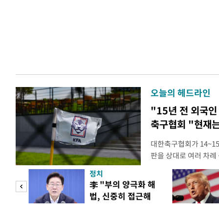
오늘의 헤드라인
"15년 전 외국인
축구협회 "현재는
대한축구협회가 14~15
판을 상대로 여러 차례 
구계에 따르면 국회의 한
정치
년 국제심판 10여 명에
"사적
李 "부의 양극화 해
축구협회는 외국인 심판
법, 신중히 접근해
수십만원에서 많게는 1
 차
야"