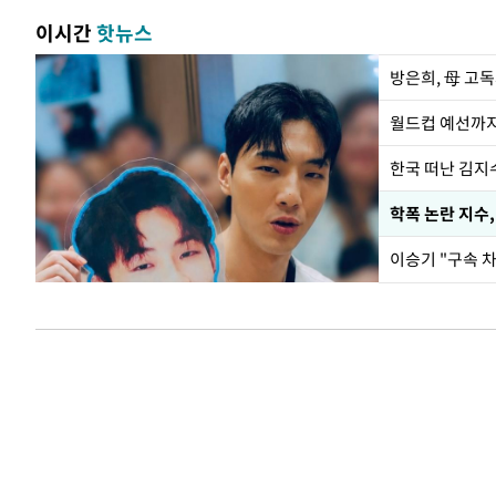
이시간
핫뉴스
방은희, 母 고독
월드컵 예선까지
한국 떠난 김지
학폭 논란 지수
이승기 "구속 차