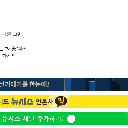
이승기 측 "차가원 전세금 
1
반환은 고도의 사기 수법
벌 원해"
황'
아이유, 장기하 '별일 없
2
일상 공개
김혜수 "우린 돈 받고 일
3
는 만큼 해내야"
효린 "절친에게 남친 빼
4
만 안 있어"
축구협회, 15년 전 심판 
5
 격파
재는 내부 지침 준수"
다"
[속보] SKT, 에이닷 서
6
인 파악 중"
극한 폭염에 프로야구 9
7
재개