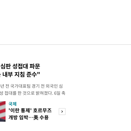
 심판 성접대 파문
 내부 지침 준수"
년 전 국가대표팀 경기 전 외국인 심
성 접대를 한 것으로 밝혀졌다. 6일 축
 의원실은 축구협회가 2011~2012
국제
경제
게 성 접대한 사실을 확인했다. 당시
'이란 통제' 호르무즈
초고가 겨냥 세제
과 감독관 등 10여 명에게 한 번에
개방 임박…美 수용
편…전월세 '유탄'
00만원이 넘는 돈을 성
할까
려