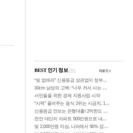
금융
개
외국인 폭풍매도에
 우
코스피 6200선 주저
앉아