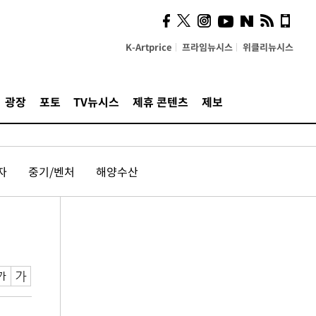
K-Artprice
프라임뉴시스
위클리뉴시스
광장
포토
TV뉴시스
제휴 콘텐츠
제보
자
중기/벤처
해양수산