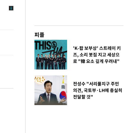
피플
'K-팝 보부상' 스트레이 키
즈, 소리 봇짐 지고 세상으
로 "韓 요소 깊게 우려내"
전성수 "서리풀지구 주민
의견, 국토부·LH에 충실히
전달할 것"