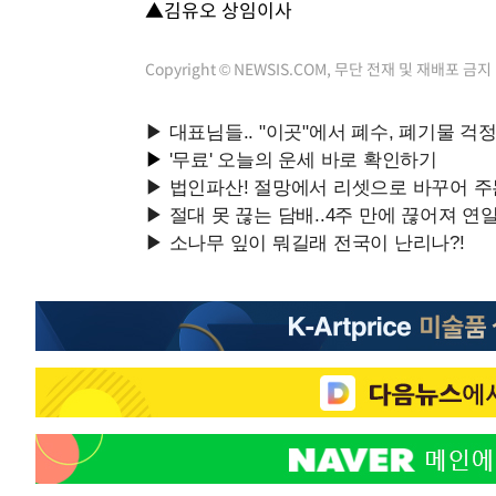
▲김유오 상임이사
41분 전 >
"韓 외환시장 개입 관측 배경엔 美의 대한국 무역적자 있어"
44분 전 >
'월드컵 탈락 후폭풍' 축구협회…초유의 압수수색에 '충격·당
Copyright © NEWSIS.COM, 무단 전재 및 재배포 금지
46분 전 >
서울 낮 37.9도, 올여름 최고치 경신…영등포 순간 '40도'
54분 전 >
[속보]종합특검, 대검 추가 압수수색…내란 중요임무종사 혐의
1시간 전 >
[속보]코스닥, 800p 회복…0.26% 오른 801.67 마감
2시간 전 >
[속보]코스피, 301.88포인트(4.58%) 내린 6296.38 마감
2시간 전 >
[속보]원·달러 환율, 0.7원 내린 1423.8원 마감
2시간 전 >
"여기 떨어졌다"…다누리, 스페이스X 로켓 달 충돌 흔적 포착
3시간 전 >
손흥민, 5경기 연속골 실패…LAFC는 승부차기 끝 과달라하라
5시간 전 >
내일까지 39도 '펄펄'…기상청 "태풍 지나며 폭염 잠시 꺾인