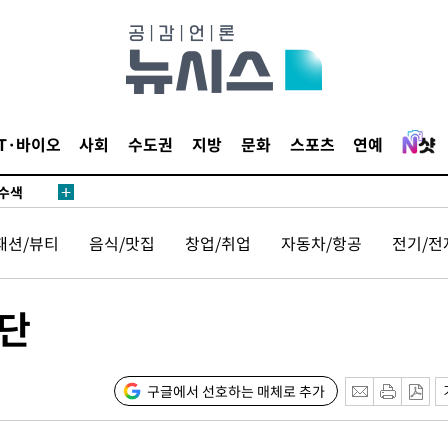
다"
수수색(종
4%↑
침 준수"
IT·바이오
사회
수도권
지방
문화
스포츠
연예
수수색
 강화"
패션/뷰티
음식/맛집
창업/취업
자동차/항공
전기/전
단
황'
구글에서 선호하는 매체로 추가