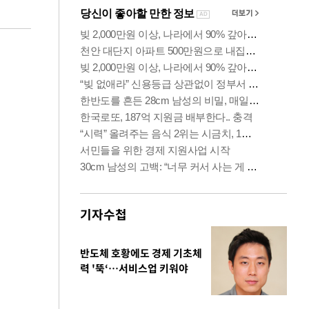
기자수첩
반도체 호황에도 경제 기초체
력 '뚝‘…서비스업 키워야