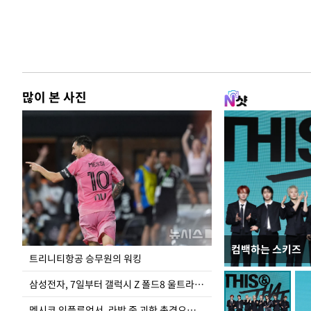
많이 본 사진
컴백하는 스키즈
입추 하루 앞둔 
트리니티항공 승무원의 워킹
폭염
삼성전자, 7일부터 갤럭시 Z 폴드8 울트라·폴드8·플립8 출시
멕시코 인플루언서, 라방 중 괴한 총격으로 사망