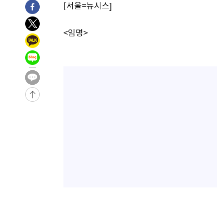
[서울=뉴시스]
1시간 전 >
[속보]코스닥, 800p 회복…0.26% 오른 801.67 마감
2시간 전 >
[속보]코스피, 301.88포인트(4.58%) 내린 6296.38 마감
<임명>
2시간 전 >
[속보]원·달러 환율, 0.7원 내린 1423.8원 마감
2시간 전 >
"여기 떨어졌다"…다누리, 스페이스X 로켓 달 충돌 흔적 포착
3시간 전 >
손흥민, 5경기 연속골 실패…LAFC는 승부차기 끝 과달라하라
5시간 전 >
내일까지 39도 '펄펄'…기상청 "태풍 지나며 폭염 잠시 꺾인
-18417초 전 >
'월드컵 탈락 후폭풍' 축구협회…11시간 걸린 초유의 압
합)
-17853초 전 >
[속보] 뉴욕증시, 혼조 출발…나스닥 0.3%↓, 다우 0.1
-16646초 전 >
축구협회, 15년 전 심판 성 접대 파문에 "현재는 내부 지
-15331초 전 >
경찰, '홍명보는 2순위' 결론냈던 스포츠윤리센터도 압
-927초 전 >
[속보]합참 "北 발사체는 단거리탄도미사일…감시·경계태세
-675초 전 >
日방위성, 北이 동해로 쏜 발사체는 탄도미사일 가능성
14분 전 >
[속보] SKT, 에이닷 서비스 장애 발생…"원인 파악 중"
24분 전 >
[속보]합참 "북, 동해상으로 미상 발사체 발사"
34분 전 >
'낮 최고 39도' 불볕더위…한밤 열대야도 계속[내일날씨]
35분 전 >
[속보]7~9일 프로야구 3연전도 폭염 취소…11일 재개