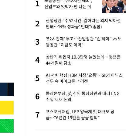
미
노동장관 "'주52시간 예외',
1
1
…엄
산업부와 엇박자 안 나는 게
이상"
이 산다' 선곡…쿨한
산업장관 "주52시간, 일하려는 의지 막아선
2
2
안돼…'N% 성과급' 반대"(종합)
하는 프리랜서…받
'52시간제' 두고…산업장관 "손 봐야" vs 노
3
3
동장관 "지금도 이익"
앗겨…지금이라면 가
상반기 취업자 10.8만명 늘었는데…청년은
4
4
44개월째 감소
성 접대 파문에 "현
AI 서버 핵심 HBM 시장 '요동'…SK하이닉스
5
5
선두 속 마이크론 추격전
비스 장애 발생…"원
통상본부장, 英 신임 통상장관과 대러 LNG
6
6
수입 제재 논의
일까지 취소…11일
포스코퓨처엠, LFP 양극재 첫 대규모 공
7
7
급…"6년간 19만톤 공급 합의"