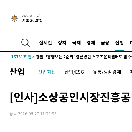
5시간 전 >
내일까지 39도 '펄펄'…기상청 "태풍 지나며 폭염 잠시 꺾인
2026.08.07 (금)
서울 30.8℃
-18417초 전 >
'월드컵 탈락 후폭풍' 축구협회…11시간 걸린 초유의 압
합)
-17853초 전 >
[속보] 뉴욕증시, 혼조 출발…나스닥 0.3%↓, 다우 0.1
-16646초 전 >
축구협회, 15년 전 심판 성 접대 파문에 "현재는 내부 지
실시간
정치
국제
경제
금융
산업
-15331초 전 >
경찰, '홍명보는 2순위' 결론냈던 스포츠윤리센터도 압
-927초 전 >
[속보]합참 "北 발사체는 단거리탄도미사일…감시·경계태세
-675초 전 >
日방위성, 北이 동해로 쏜 발사체는 탄도미사일 가능성
산업
산업최신
산업/ESG
유통/생활경제
14분 전 >
[속보] SKT, 에이닷 서비스 장애 발생…"원인 파악 중"
24분 전 >
[속보]합참 "북, 동해상으로 미상 발사체 발사"
34분 전 >
'낮 최고 39도' 불볕더위…한밤 열대야도 계속[내일날씨]
[인사]소상공인시장진흥공
35분 전 >
[속보]7~9일 프로야구 3연전도 폭염 취소…11일 재개
41분 전 >
"韓 외환시장 개입 관측 배경엔 美의 대한국 무역적자 있어"
등록 2026.05.27 11:39:35
44분 전 >
'월드컵 탈락 후폭풍' 축구협회…초유의 압수수색에 '충격·당
46분 전 >
서울 낮 37.9도, 올여름 최고치 경신…영등포 순간 '40도'
54분 전 >
[속보]종합특검, 대검 추가 압수수색…내란 중요임무종사 혐의