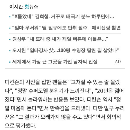
이시간
핫
뉴스
"X돌았네" 김희철, 거꾸로 태극기 분노 하루만에…
"엄마 무서워" 딸 절규에도 만취 질주…예비신랑 참변
권상우 "내 또래 중 내가 제일 빠른데 아들은…"
오지헌 "일타강사 父…100평 수영장 딸린 집 살았다"
디킨슨의 사진을 접한 팬들은 "고쳐질 수 있는 줄 몰랐
다", "정말 슈퍼모델 분위기가 느껴진다", "20년은 젊어
졌다"면서 놀라워하는 반응을 보였다. 디킨슨 역시 "정
말 마음에 든다"면서 만족감을 드러냈다. 다만 일부 누리
꾼은 "그 결과가 오래가지 않을 수도 있다"면서 회의적
으로 평가했다.