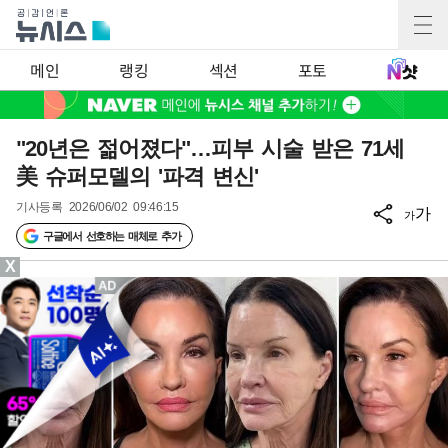
메인
랭킹
섹션
포토
"20년은 젊어졌다"…피부 시술 받은 71세
美 슈퍼모델의 '파격 변신'
기사등록
2026/06/02 09:46:15
가
가
구글에서 선호하는 매체로 추가
X