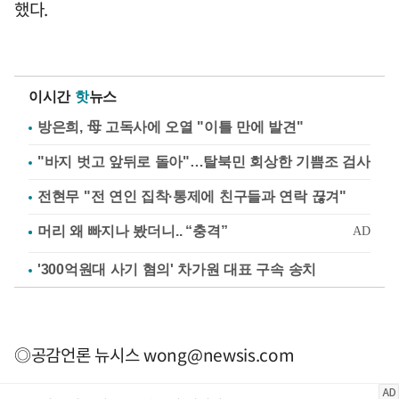
했다.
이시간
핫
뉴스
방은희, 母 고독사에 오열 "이틀 만에 발견"
"바지 벗고 앞뒤로 돌아"…탈북민 회상한 기쁨조 검사
전현무 "전 연인 집착·통제에 친구들과 연락 끊겨"
'300억원대 사기 혐의' 차가원 대표 구속 송치
◎공감언론 뉴시스
wong@newsis.com