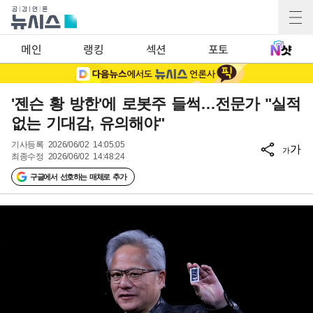
메인
랭킹
섹션
포토
'젠슨 황 방한'에 로봇주 들썩…전문가 "실적
없는 기대감, 유의해야"
기사등록
2026/06/02 14:05:05
가
가
최종수정
2026/06/02 14:48:24
구글에서 선호하는 매체로 추가