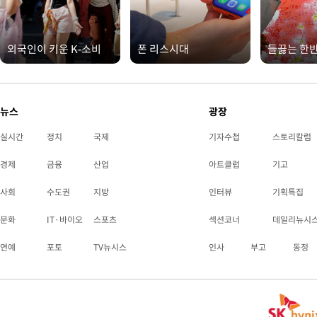
외국인이 키운 K-소비
폰 리스시대
들끓는 한
뉴스
광장
실시간
정치
국제
기자수첩
스토리칼럼
경제
금융
산업
아트클럽
기고
사회
수도권
지방
인터뷰
기획특집
문화
IT·바이오
스포츠
섹션코너
데일리뉴시
연예
포토
TV뉴시스
인사
부고
동정