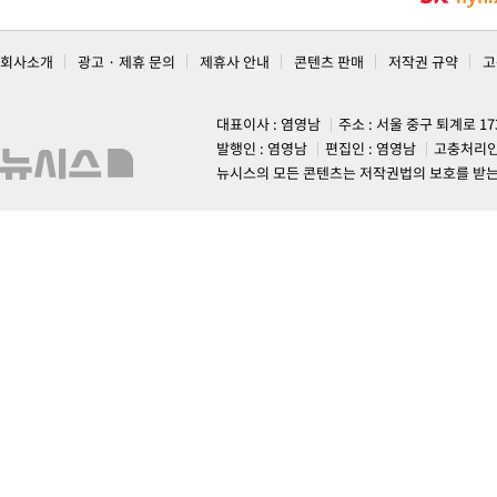
회사소개
광고 · 제휴 문의
제휴사 안내
콘텐츠 판매
저작권 규약
고
대표이사 : 염영남
주소 : 서울 중구 퇴계로 1
발행인 : 염영남
편집인 : 염영남
고충처리인
뉴시스의 모든 콘텐츠는 저작권법의 보호를 받는 바, 무