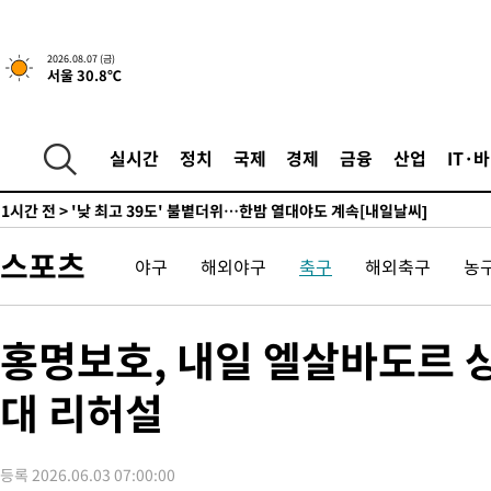
-13452초 전 >
경찰, '홍명보는 2순위' 결론냈던 스포츠윤리센터도 압수수색
15분 전 >
[속보]합참 "北 발사체는 단거리탄도미사일…감시·경계태세 강화"
2026.08.07 (금)
서울 30.8℃
20분 전 >
日방위성, 北이 동해로 쏜 발사체는 탄도미사일 가능성
46분 전 >
[속보] SKT, 에이닷 서비스 장애 발생…"원인 파악 중"
56분 전 >
[속보]합참 "북, 동해상으로 미상 발사체 발사"
실시간
정치
국제
경제
금융
산업
IT·
1시간 전 >
'낮 최고 39도' 불볕더위…한밤 열대야도 계속[내일날씨]
1시간 전 >
[속보]7~9일 프로야구 3연전도 폭염 취소…11일 재개
1시간 전 >
"韓 외환시장 개입 관측 배경엔 美의 대한국 무역적자 있어"
스포츠
야구
해외야구
축구
해외축구
농
1시간 전 >
'월드컵 탈락 후폭풍' 축구협회…초유의 압수수색에 '충격·당황'
1시간 전 >
서울 낮 37.9도, 올여름 최고치 경신…영등포 순간 '40도'
1시간 전 >
[속보]종합특검, 대검 추가 압수수색…내란 중요임무종사 혐의
홍명보호, 내일 엘살바도르 
2시간 전 >
[속보]코스닥, 800p 회복…0.26% 오른 801.67 마감
대 리허설
2시간 전 >
[속보]코스피, 301.88포인트(4.58%) 내린 6296.38 마감
2시간 전 >
[속보]원·달러 환율, 0.7원 내린 1423.8원 마감
3시간 전 >
"여기 떨어졌다"…다누리, 스페이스X 로켓 달 충돌 흔적 포착
등록 2026.06.03 07:00:00
4시간 전 >
손흥민, 5경기 연속골 실패…LAFC는 승부차기 끝 과달라하라 격파