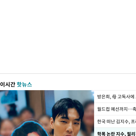
이시간
핫뉴스
방은희, 母 고독사에 
월드컵 예선까지…축
한국 떠난 김지수, 
학폭 논란 지수, 필