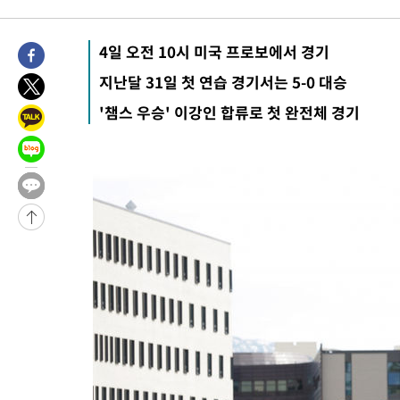
6시간 전 >
내일까지 39도 '펄펄'…기상청 "태풍 지나며 폭염 잠시 꺾인다"
-16558초 전 >
'월드컵 탈락 후폭풍' 축구협회…11시간 걸린 초유의 압수수색
4일 오전 10시 미국 프로보에서 경기
합)
-15994초 전 >
[속보] 뉴욕증시, 혼조 출발…나스닥 0.3%↓, 다우 0.14%↑
지난달 31일 첫 연습 경기서는 5-0 대승
-14787초 전 >
축구협회, 15년 전 심판 성 접대 파문에 "현재는 내부 지침 준수
'챔스 우승' 이강인 합류로 첫 완전체 경기
-13472초 전 >
경찰, '홍명보는 2순위' 결론냈던 스포츠윤리센터도 압수수색
15분 전 >
[속보]합참 "北 발사체는 단거리탄도미사일…감시·경계태세 강화"
19분 전 >
日방위성, 北이 동해로 쏜 발사체는 탄도미사일 가능성
45분 전 >
[속보] SKT, 에이닷 서비스 장애 발생…"원인 파악 중"
55분 전 >
[속보]합참 "북, 동해상으로 미상 발사체 발사"
1시간 전 >
'낮 최고 39도' 불볕더위…한밤 열대야도 계속[내일날씨]
1시간 전 >
[속보]7~9일 프로야구 3연전도 폭염 취소…11일 재개
1시간 전 >
"韓 외환시장 개입 관측 배경엔 美의 대한국 무역적자 있어"
1시간 전 >
'월드컵 탈락 후폭풍' 축구협회…초유의 압수수색에 '충격·당황'
1시간 전 >
서울 낮 37.9도, 올여름 최고치 경신…영등포 순간 '40도'
1시간 전 >
[속보]종합특검, 대검 추가 압수수색…내란 중요임무종사 혐의
2시간 전 >
[속보]코스닥, 800p 회복…0.26% 오른 801.67 마감