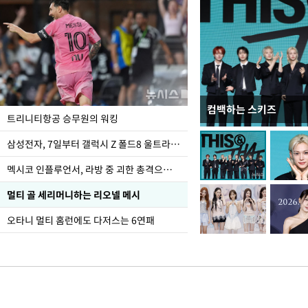
컴백하는 스키즈
입추 하루 앞둔 전남광
트리니티항공 승무원의 워킹
폭염
삼성전자, 7일부터 갤럭시 Z 폴드8 울트라·폴드8·플립8 출시
멕시코 인플루언서, 라방 중 괴한 총격으로 사망
멀티 골 세리머니하는 리오넬 메시
오타니 멀티 홈런에도 다저스는 6연패