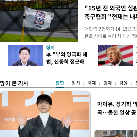
"15년 전 외국인 심
축구협회 "현재는 내
대한축구협회가 14~15년 
판을 상대로 여러 차례 성 접
구계에 따르면 국회의 한 의원
정치
년 국제심판 10여 명에게 성
李 "부의 양극화 해
축구협회는 외국인 심판과 감
법, 신중히 접근해
수십만원에서 많게는 100만
야"
많이 본 기사
종합
정치
국제
경제
금융
아이유, 장기하 '
곡…쿨한 일상 