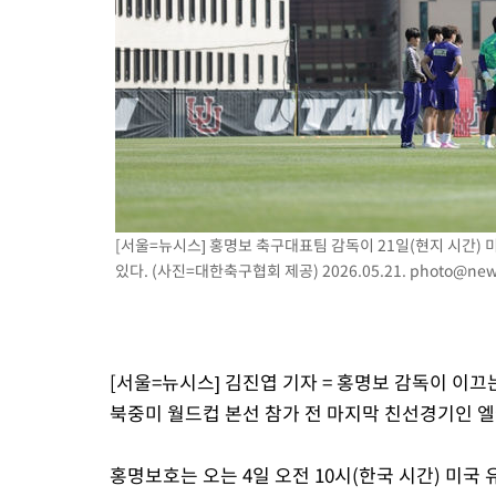
2시간 전 >
[속보]코스피, 301.88포인트(4.58%) 내린 6296.38 마감
2시간 전 >
[속보]원·달러 환율, 0.7원 내린 1423.8원 마감
3시간 전 >
"여기 떨어졌다"…다누리, 스페이스X 로켓 달 충돌 흔적 포착
4시간 전 >
손흥민, 5경기 연속골 실패…LAFC는 승부차기 끝 과달라하라 격파
6시간 전 >
내일까지 39도 '펄펄'…기상청 "태풍 지나며 폭염 잠시 꺾인다"
[서울=뉴시스] 홍명보 축구대표팀 감독이 21일(현지 시간
있다. (사진=대한축구협회 제공) 2026.05.21.
photo@new
[서울=뉴시스] 김진엽 기자 = 홍명보 감독이 이끄는
북중미 월드컵 본선 참가 전 마지막 친선경기인 
홍명보호는 오는 4일 오전 10시(한국 시간) 미