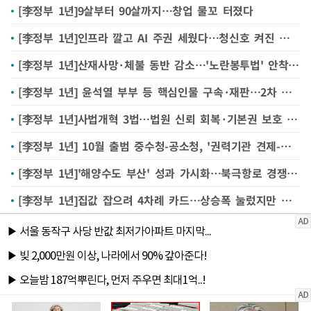
[李정부 1년]9살부터 90살까지…창업 물꼬 터졌다
[李정부 1년]인프라 깔고 AI 주권 세웠다…청신호 켜진 이재명표 'AI 고속도로'
[李정부 1년]산재사망·체불 동반 감소…'노란봉투법' 안착은 숙제
[李정부 1년] 윤석열 부부 등 핵심인물 구속·재판…2차 특검, 내란청산 막판 속도
[李정부 1년]사법개혁 3법…법원 신뢰 회복·기본권 보호 계기 될까
[李정부 1년] 10월 출범 중수청-공소청, '권력기관 견제-책임수사' 구축하나
[李정부 1년]'해양수도 부산' 성과 가시화…북극항로 경쟁 속 실효성 시험대
[李정부 1년]집값 잡으려 4차례 카드…상승폭 눌렀지만 공급 과제