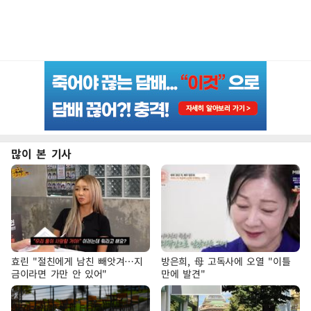
많이 본 기사
효린 "절친에게 남친 빼앗겨…지
방은희, 母 고독사에 오열 "이틀
금이라면 가만 안 있어"
만에 발견"