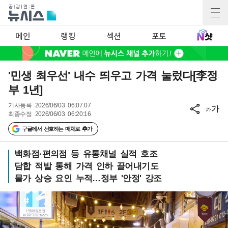
메인
랭킹
섹션
포토
'민생 최우선' 내수 띄우고 가격 눌렀다[李정
부 1년]
기사등록
2026/06/03 06:07:07
가
가
최종수정
2026/06/03 06:20:16
구글에서 선호하는 매체로 추가
백화점·편의점 등 유통채널 실적 호조
담합 적발 통해 가격 인하 끌어내기도
물가 상승 요인 누적…정부 '안정' 강조