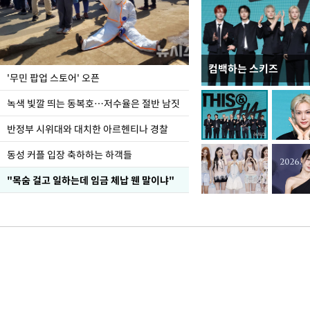
컴백하는 스키즈
지석천 뒤덮은 개구리
'무민 팝업 스토어' 오픈
녹색 빛깔 띄는 동복호…저수율은 절반 남짓
반정부 시위대와 대치한 아르헨티나 경찰
동성 커플 입장 축하하는 하객들
"목숨 걸고 일하는데 임금 체납 웬 말이냐"