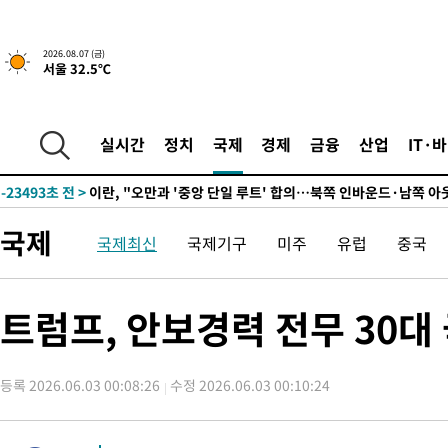
-1886초 전 >
[속보]규제합리화위원회 부위원장에 김태유 서울대 공대 교수
태 후임
-31958초 전 >
이강인, 폭염 속 AT마드리드 첫 훈련…80명 식사 대접까지(종
2026.08.07 (금)
서울 32.5℃
-29097초 전 >
미 사업체 일자리, 7월에 2.3만개 순감하고 그 전 2개월 10.3
하향수정 (2보)
-28545초 전 >
[속보] 미 사업체, 일자리 7월에 2.3만 개 줄어…실업률은 4.1
↓
-24408초 전 >
[속보]이 대통령 "부동산 공급 기존 사고방식 매달리지 말고 
실시간
정치
국제
경제
금융
산업
IT·
실천"
-23493초 전 >
이란, "오만과 '중앙 단일 루트' 합의…북쪽 인바운드·남쪽 아
운드는 임시"
-15061초 전 >
"낮 기온 소폭 하락"…수도권 폭염중대경보, 폭염경보로 하향
-15025초 전 >
[속보]이 대통령, '호우피해' 안동·의성 관할 4개 면 특별재난
국제
국제최신
국제기구
미주
유럽
중국
선포
-14988초 전 >
[단독]중수청 지원 검사들, 정원 초과 시 낮은 계급 임용…희망
갈 수도
-12959초 전 >
낮 최고 37도 찜통더위…곳곳 소나기·강원 많은 비[내일날씨]
-11265초 전 >
SK하이닉스, 용인·청주 팹에 54조 투자…"AI 메모리 수요 선
트럼프, 안보경력 전무 30
응"
-8121초 전 >
여자배구 이재영·이다영 자매, 아제르바이잔 투란VC 입단
-7374초 전 >
외국인 심판 성 접대 7경기 들여다보니…한국 축구 '5승 2무'
등록 2026.06.03 00:08:26
수정 2026.06.03 00:10:24
-7108초 전 >
[속보]코스닥, 2.86포인트(0.36%) 내린 798.81마감
-7061초 전 >
[속보]코스피, 6200선 약보합…0.60% 내린 6258.77에 마쳐
-7041초 전 >
[속보]원·달러 환율, 7.7원 내린 1416.1원 마감