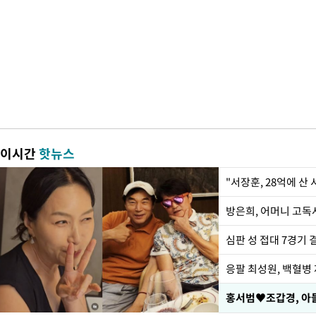
이시간
핫뉴스
"서장훈, 28억에 산
방은희, 어머니 고독사
심판 성 접대 7경기 
응팔 최성원, 백혈병
홍서범♥조갑경, 아들