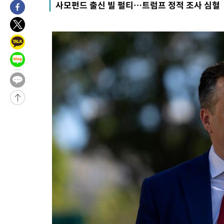
사모펀드 출신 빌 펄티…트럼프 정적 조사 심혈
-6930초 전 >
[속보] 노원서 40.1도 관측…서울, 2018년 이후 첫 40도
-4020초 전 >
[속보]종합특검, '계엄 수용공간 확보' 신용해 前교정본부장 기
-2893초 전 >
외신들도 주목한 韓축구 파문…"국민적 공분에 수사 재개"
-2864초 전 >
11시간 압수수색에 성접대 파문까지…'쑥대밭' 된 축구협회
-1886초 전 >
[속보]규제합리화위원회 부위원장에 김태유 서울대 공대 교수
태 후임
-31958초 전 >
이강인, 폭염 속 AT마드리드 첫 훈련…80명 식사 대접까지(종
-29097초 전 >
미 사업체 일자리, 7월에 2.3만개 순감하고 그 전 2개월 10.3
하향수정 (2보)
-28545초 전 >
[속보] 미 사업체, 일자리 7월에 2.3만 개 줄어…실업률은 4.1
↓
-24408초 전 >
[속보]이 대통령 "부동산 공급 기존 사고방식 매달리지 말고 
실천"
-23493초 전 >
이란, "오만과 '중앙 단일 루트' 합의…북쪽 인바운드·남쪽 아
운드는 임시"
-15061초 전 >
"낮 기온 소폭 하락"…수도권 폭염중대경보, 폭염경보로 하향
-15025초 전 >
[속보]이 대통령, '호우피해' 안동·의성 관할 4개 면 특별재난
선포
-14988초 전 >
[단독]중수청 지원 검사들, 정원 초과 시 낮은 계급 임용…희망
갈 수도
-12959초 전 >
낮 최고 37도 찜통더위…곳곳 소나기·강원 많은 비[내일날씨]
-11265초 전 >
SK하이닉스, 용인·청주 팹에 54조 투자…"AI 메모리 수요 선
응"
-8121초 전 >
여자배구 이재영·이다영 자매, 아제르바이잔 투란VC 입단