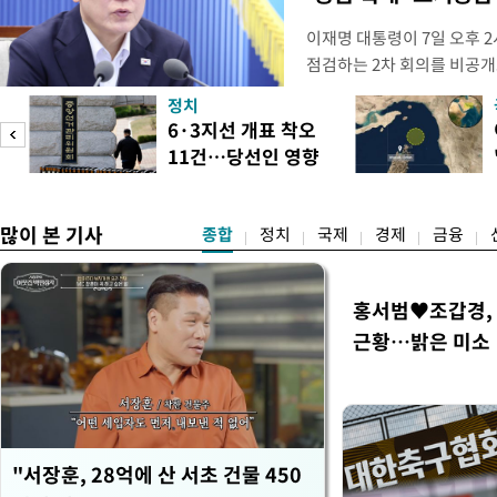
이재명 대통령이 7일 오후 
점검하는 2차 회의를 비공개
관계부처 장관들과 위원장으
정치
금융 지원 방향 및 방안과 함
6·3지선 개표 착오
지원 방안을 보고 받았다고
11건…당선인 영향
면 브리핑에서 밝혔다 회의에
도
없어
많이 본 기사
종합
정치
국제
경제
금융
홍서범♥조갑경, 
근황…밝은 미소
"서장훈, 28억에 산 서초 건물 450