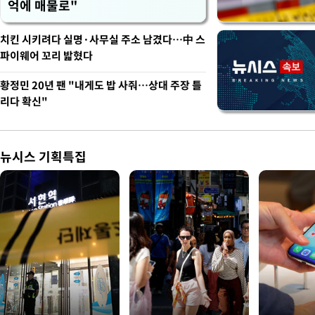
억에 매물로"
치킨 시키려다 실명·사무실 주소 남겼다…中 스
파이웨어 꼬리 밟혔다
황정민 20년 팬 "내게도 밥 사줘…상대 주장 틀
리다 확신"
뉴시스 기획특집