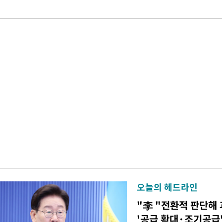
오늘의 헤드라인
"李 "전환적 판단해
'공급 확대·조기공급'