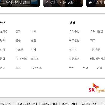
모두의 정신건강
외국인이 키운 K-소비
폰 리스시
뉴스
광장
실시간
정치
국제
기자수첩
스토리칼럼
경제
금융
산업
아트클럽
기고
사회
수도권
지방
인터뷰
기획특집
문화
IT·바이오
스포츠
섹션코너
데일리뉴시
연예
포토
TV뉴시스
인사
부고
동정
회사소개
광고 · 제휴 문의
제휴사 안내
콘텐츠 판매
저작권 규약
고