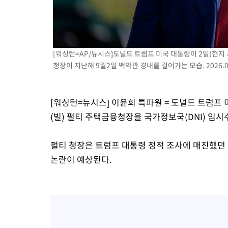
-7374초 전 >
외국인 심판 성 접대 7경기 들여다보니…한국 축구 '5승 2무'
-7108초 전 >
[속보]코스닥, 2.86포인트(0.36%) 내린 798.81마감
-7061초 전 >
[속보]코스피, 6200선 약보합…0.60% 내린 6258.77에 마쳐
[워싱턴=AP/뉴시스]도널드 트럼프 미국 대통령이 2일(현지
-7041초 전 >
[속보]원·달러 환율, 7.7원 내린 1416.1원 마감
청장이 지난해 9월2일 백악관 경내를 걸어가는 모습. 2026.06
-6930초 전 >
[속보] 노원서 40.1도 관측…서울, 2018년 이후 첫 40도
-4020초 전 >
[속보]종합특검, '계엄 수용공간 확보' 신용해 前교정본부장 기
-2893초 전 >
외신들도 주목한 韓축구 파문…"국민적 공분에 수사 재개"
[워싱턴=뉴시스] 이윤희 특파원 = 도널드 트럼프 
-2864초 전 >
11시간 압수수색에 성접대 파문까지…'쑥대밭' 된 축구협회
(빌) 펄티 주택금융청장을 국가정보국(DNI) 임
-1886초 전 >
[속보]규제합리화위원회 부위원장에 김태유 서울대 공대 교수
태 후임
펄티 청장은 트럼프 대통령 정적 조사에 매진했던
논란이 예상된다.