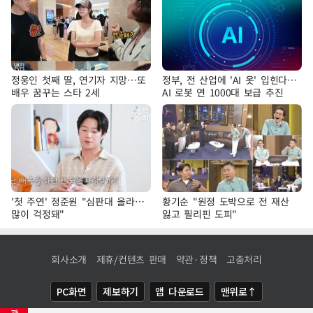
정웅인 첫째 딸, 연기자 지망…또
정부, 전 산업에 'AI 옷' 입힌다…
배우 꿈꾸는 스타 2세
AI 로봇 연 1000대 보급 추진
'첫 주연' 정준원 "심판대 올라…
황기순 "원정 도박으로 전 재산
많이 걱정돼"
잃고 필리핀 도피"
회사소개
제휴/컨텐츠 판매
약관·정책
고충처리
PC화면
제보하기
앱 다운로드
맨위로↑