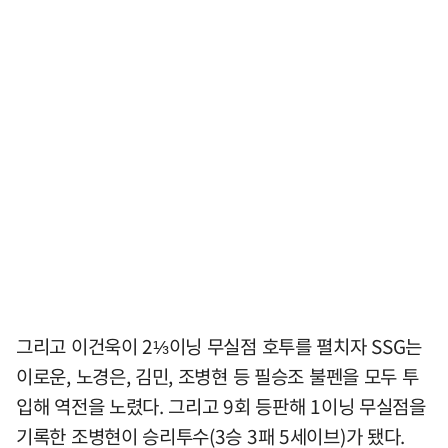
그리고 이건욱이 2⅓이닝 무실점 호투를 펼치자 SSG는
이로운, 노경은, 김민, 조병현 등 필승조 불펜을 모두 투
입해 역전을 노렸다. 그리고 9회 등판해 1이닝 무실점을
기록한 조병현이 승리투수(3승 3패 5세이브)가 됐다.