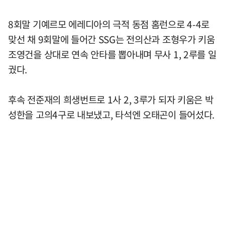
8회말 기예르모 에레디아의 극적 동점 홈런으로 4-4로
맞선 채 9회말에 들어간 SSG는 전의산과 조형우가 키움
조영건을 상대로 연속 안타를 뽑아내며 무사 1, 2루를 일
궜다.
후속 전준재의 희생번트로 1사 2, 3루가 되자 키움은 박
성한을 고의4구로 내보냈고, 타석엔 오태곤이 들어섰다.