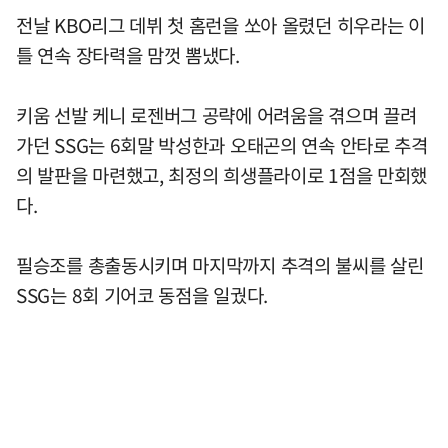
전날 KBO리그 데뷔 첫 홈런을 쏘아 올렸던 히우라는 이
틀 연속 장타력을 맘껏 뽐냈다.
키움 선발 케니 로젠버그 공략에 어려움을 겪으며 끌려
가던 SSG는 6회말 박성한과 오태곤의 연속 안타로 추격
의 발판을 마련했고, 최정의 희생플라이로 1점을 만회했
다.
필승조를 총출동시키며 마지막까지 추격의 불씨를 살린
SSG는 8회 기어코 동점을 일궜다.