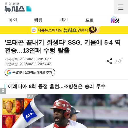
메인
랭킹
섹션
포토
'오태곤 끝내기 희생타' SSG, 키움에 5-4 역
전승…13연패 수렁 탈출
기사등록
2026/06/03 20:31:27
가
가
최종수정
2026/06/03 20:54:42
구글에서 선호하는 매체로 추가
에레디아 8회 동점 홈런…조병현은 승리 투수
X