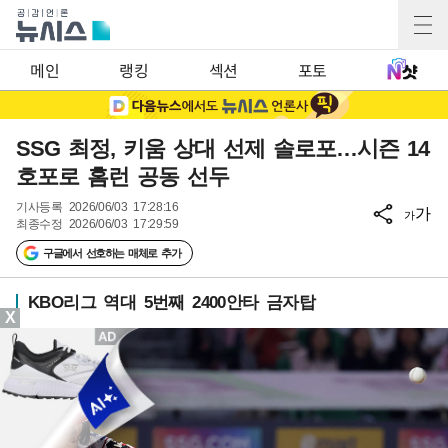
메인
랭킹
섹션
포토
SSG 최정, 키움 상대 선제 솔로포…시즌 14
호포로 홈런 공동 선두
기사등록
2026/06/03 17:28:16
가
가
최종수정
2026/06/03 17:29:59
구글에서 선호하는 매체로 추가
KBO리그 역대 5번째 2400안타 금자탑
X