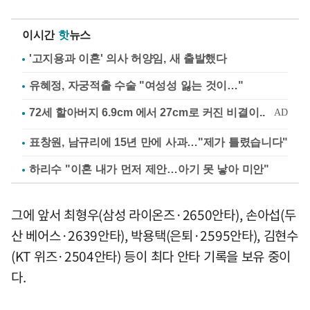
이시간
핫
뉴스
'고지용과 이혼' 의사 허양임, 새 출발했다
유혜정, 자궁적출 수술 "여성성 잃는 것이…"
표창원, 남규리에 15년 만에 사과…"제가 틀렸습니다"
하리수 "이혼 내가 먼저 제안…아기 못 낳아 미안"
그에 앞서 최형우(삼성 라이온즈·2650안타), 손아섭(두
산 베어스·2639안타), 박용택(은퇴·2595안타), 김현수
(KT 위즈·2504안타) 등이 최다 안타 기록을 보유 중이
다.