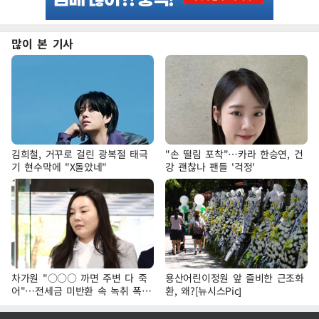
많이 본 기사
김희철, 거꾸로 걸린 광복절 태극
"손 떨림 포착"…카라 한승연, 건
기 현수막에 "X돌았네"
강 괜찮나 팬들 '걱정'
차가원 "○○○ 까면 주변 다 죽
용산어린이정원 앞 즐비한 근조화
어"…전세금 미반환 속 녹취 폭로
환, 왜?[뉴시스Pic]
파장