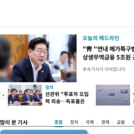
오늘의 헤드라인
"靑 "연내 메가특구
상생무역금융 5조원 
후속기사가 이어집니다
정치
선관위 "투표자 오입
력 죄송…득표율은
정확"
많이 본 기사
종합
정치
국제
경제
금융