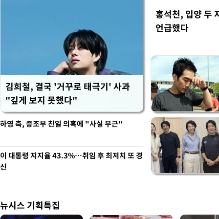
홍석천, 입양 두 
언급했다
김희철, 결국 '거꾸로 태극기' 사과
"깊게 보지 못했다"
하영 측, 증조부 친일 의혹에 "사실 무근"
이 대통령 지지율 43.3%…취임 후 최저치 또 경
신
뉴시스 기획특집