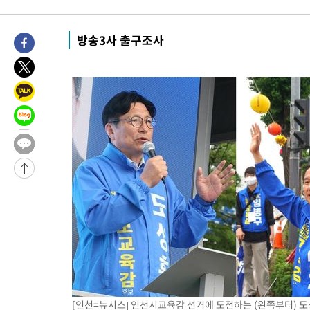
-3053초 전 >
[속보]'전장연 시위' 1호선 용산역 상행선 무정차 통과 종료
-1531초 전 >
[속보]코스닥 지수 5%대 급등에 '매수 사이드카' 발동
방송3사 출구조사
19분 전 >
[속보]원·달러 환율, 오전 9시 1410.3원
24분 전 >
[속보]코스닥, 8.85포인트(1.11%) 오른 807.66 개장
24분 전 >
[속보]코스피, 47.56포인트(0.76%) 오른 6306.33 개장
50분 전 >
[속보]지하철 1호선 상행선 용산역 무정차 통과…"집회·시위"
1시간 전 >
'낮 최고 34도' 전국 더위 지속…강원·경상권 오전 비
-32013초 전 >
[단독]체온 40.6도 쓰러진 해명…"엄살"이라며 훈련강요
-31021초 전 >
[속보]강훈식 "충청권 246조·영남권 107조 투자 프로젝트 올
수"
-30668초 전 >
[속보]강훈식 "반도체 함께 성장 프로젝트 10년간 1조원 규모 
진…상생무역금융 5조 공급"
-30220초 전 >
[속보]강훈식 "연내 메가특구특별법 제정 추진…인허가·환경
평가 단축"
-28588초 전 >
[속보]경찰, '내부 비리' 자진신고자 징계 감면…포상금 1억으
대
-27832초 전 >
누그러진 극한 폭염…'낮 최고 34도' 무더위는 이어져[내일날씨
-24423초 전 >
제주 골프장서 멧돼지 출현 결국 사살…'이용객 대피'
-22241초 전 >
[속보]원·달러 환율, 2.3원 오른 1418.4원 마감
[인천=뉴시스] 인천시교육감 선거에 도전하는 (왼쪽부터) 
-22085초 전 >
[속보]코스피, 40.89포인트(0.65%) 오른 6299.66 마감