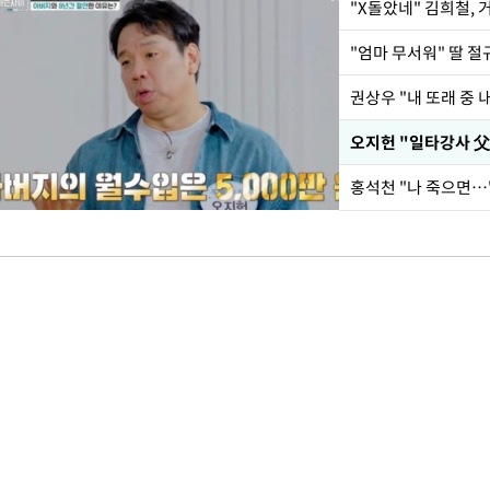
"X돌았네" 김희철,
권상우 "내 또래 중 
홍석천 "나 죽으면…