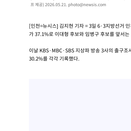
프 제공) 2026.05.21.
photo@newsis.com
-22071초 전 >
[속보]코스닥, 55.66포인트(6.97%) 오른 854.47 마감
-18778초 전 >
대포통장 107개로 불법도박 수익 5062억 세탁…19명 검거
-17255초 전 >
[속보]이 대통령 "2028년 중순까지 광주 군공항 기능 다른 군
[인천=뉴시스] 김지현 기자 = 3일 6·3지방선
으로 임시 배치해 산단 조기 착공"
-14405초 전 >
포항스틸야드 관중석 천장 석재 낙하…K리그 전구장 긴급 점검
가 37.1%로 이대형 후보와 임병구 후보를 앞서는
-3053초 전 >
[속보]'전장연 시위' 1호선 용산역 상행선 무정차 통과 종료
-1531초 전 >
[속보]코스닥 지수 5%대 급등에 '매수 사이드카' 발동
이날 KBS·MBC·SBS 지상파 방송 3사의 출구조사
19분 전 >
[속보]원·달러 환율, 오전 9시 1410.3원
30.2%를 각각 기록했다.
24분 전 >
[속보]코스닥, 8.85포인트(1.11%) 오른 807.66 개장
24분 전 >
[속보]코스피, 47.56포인트(0.76%) 오른 6306.33 개장
50분 전 >
[속보]지하철 1호선 상행선 용산역 무정차 통과…"집회·시위"
1시간 전 >
'낮 최고 34도' 전국 더위 지속…강원·경상권 오전 비