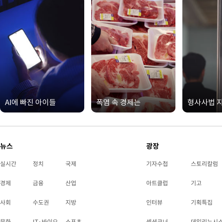
AI에 빠진 아이들
폭염 속 경제는
형사사법 
뉴스
광장
실시간
정치
국제
기자수첩
스토리칼럼
경제
금융
산업
아트클럽
기고
사회
수도권
지방
인터뷰
기획특집
문화
IT·바이오
스포츠
섹션코너
데일리뉴시