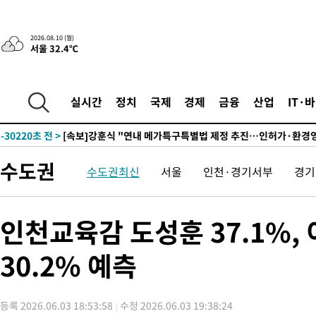
2026.08.10 (월)
서울 32.4℃
1시간 전 >
'낮 최고 34도' 전국 더위 지속…강원·경상권 오전 비
-32013초 전 >
[단독]체온 40.6도 쓰러진 해명…"엄살"이라며 훈련강요
-31021초 전 >
[속보]강훈식 "충청권 246조·영남권 107조 투자 프로젝트 올
실시간
정치
국제
경제
금융
산업
IT·
수"
-30668초 전 >
[속보]강훈식 "반도체 함께 성장 프로젝트 10년간 1조원 규모 
진…상생무역금융 5조 공급"
-30220초 전 >
[속보]강훈식 "연내 메가특구특별법 제정 추진…인허가·환경
평가 단축"
-28588초 전 >
[속보]경찰, '내부 비리' 자진신고자 징계 감면…포상금 1억으
수도권
수도권최신
서울
인천·경기서부
경기
대
-27832초 전 >
누그러진 극한 폭염…'낮 최고 34도' 무더위는 이어져[내일날씨
-24423초 전 >
제주 골프장서 멧돼지 출현 결국 사살…'이용객 대피'
-22241초 전 >
[속보]원·달러 환율, 2.3원 오른 1418.4원 마감
인천교육감 도성훈 37.1%, 
-22085초 전 >
[속보]코스피, 40.89포인트(0.65%) 오른 6299.66 마감
30.2% 예측
-22071초 전 >
[속보]코스닥, 55.66포인트(6.97%) 오른 854.47 마감
-18778초 전 >
대포통장 107개로 불법도박 수익 5062억 세탁…19명 검거
-17255초 전 >
[속보]이 대통령 "2028년 중순까지 광주 군공항 기능 다른 군
등록 2026.06.03 18:53:58
수정 2026.06.03 19:38:24
으로 임시 배치해 산단 조기 착공"
-14405초 전 >
포항스틸야드 관중석 천장 석재 낙하…K리그 전구장 긴급 점검