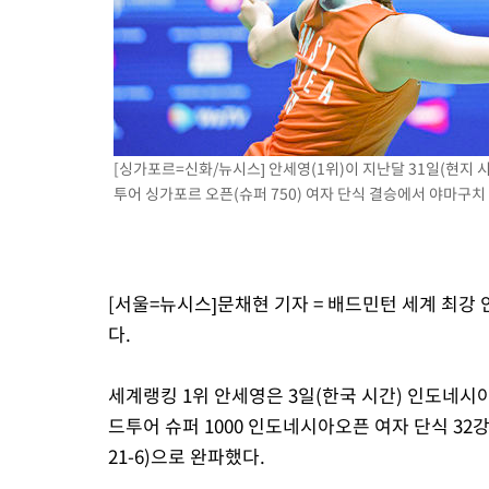
-7681초 전 >
"韓 외환시장 개입 관측 배경엔 美의 대한국 무역적자 있어"
-7508초 전 >
'월드컵 탈락 후폭풍' 축구협회…초유의 압수수색에 '충격·당황
-7348초 전 >
서울 낮 37.9도, 올여름 최고치 경신…영등포 순간 '40도'
-6910초 전 >
[속보]종합특검, 대검 추가 압수수색…내란 중요임무종사 혐의
-3005초 전 >
[속보]코스닥, 800p 회복…0.26% 오른 801.67 마감
-2935초 전 >
[속보]코스피, 301.88포인트(4.58%) 내린 6296.38 마감
[싱가포르=신화/뉴시스] 안세영(1위)이 지난달 31일(현지 
-2800초 전 >
[속보]원·달러 환율, 0.7원 내린 1423.8원 마감
투어 싱가포르 오픈(슈퍼 750) 여자 단식 결승에서 야마구치 아
-399초 전 >
"여기 떨어졌다"…다누리, 스페이스X 로켓 달 충돌 흔적 포착
42분 전 >
손흥민, 5경기 연속골 실패…LAFC는 승부차기 끝 과달라하라 격파
2시간 전 >
내일까지 39도 '펄펄'…기상청 "태풍 지나며 폭염 잠시 꺾인다"
[서울=뉴시스]문채현 기자 = 배드민턴 세계 최강 
다.
세계랭킹 1위 안세영은 3일(한국 시간) 인도네시아
드투어 슈퍼 1000 인도네시아오픈 여자 단식 32강
21-6)으로 완파했다.