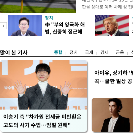
판을 상대로 여러 차례 성 접
구계에 따르면 국회의 한 의원
정치
년 국제심판 10여 명에게 성
李 "부의 양극화 해
축구협회는 외국인 심판과 감
법, 신중히 접근해
수십만원에서 많게는 100만
이
야"
많이 본 기사
종합
정치
국제
경제
금융
아이유, 장기하 '
곡…쿨한 일상 
이승기 측 "차가원 전세금 미반환은
고도의 사기 수법…엄벌 원해"