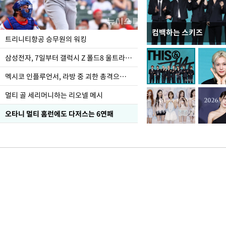
컴백하는 스키즈
입추 하루 앞둔 전남광
트리니티항공 승무원의 워킹
폭염
삼성전자, 7일부터 갤럭시 Z 폴드8 울트라·폴드8·플립8 출시
멕시코 인플루언서, 라방 중 괴한 총격으로 사망
멀티 골 세리머니하는 리오넬 메시
오타니 멀티 홈런에도 다저스는 6연패