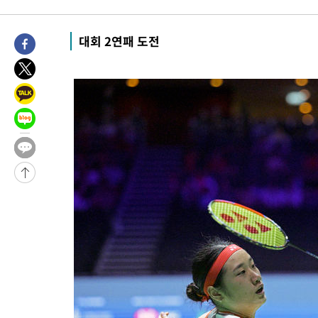
-3005초 전 >
[속보]코스닥, 800p 회복…0.26% 오른 801.67 마감
-2935초 전 >
[속보]코스피, 301.88포인트(4.58%) 내린 6296.38 마감
대회 2연패 도전
-2800초 전 >
[속보]원·달러 환율, 0.7원 내린 1423.8원 마감
-399초 전 >
"여기 떨어졌다"…다누리, 스페이스X 로켓 달 충돌 흔적 포착
42분 전 >
손흥민, 5경기 연속골 실패…LAFC는 승부차기 끝 과달라하라 격파
2시간 전 >
내일까지 39도 '펄펄'…기상청 "태풍 지나며 폭염 잠시 꺾인다"
-28570초 전 >
'월드컵 탈락 후폭풍' 축구협회…11시간 걸린 초유의 압수수색
합)
-28006초 전 >
[속보] 뉴욕증시, 혼조 출발…나스닥 0.3%↓, 다우 0.14%↑
-26799초 전 >
축구협회, 15년 전 심판 성 접대 파문에 "현재는 내부 지침 준수
-25484초 전 >
경찰, '홍명보는 2순위' 결론냈던 스포츠윤리센터도 압수수색
-11080초 전 >
[속보]합참 "北 발사체는 단거리탄도미사일…감시·경계태세 
화"
-10828초 전 >
日방위성, 北이 동해로 쏜 발사체는 탄도미사일 가능성
-9258초 전 >
[속보] SKT, 에이닷 서비스 장애 발생…"원인 파악 중"
-8664초 전 >
[속보]합참 "북, 동해상으로 미상 발사체 발사"
-8060초 전 >
'낮 최고 39도' 불볕더위…한밤 열대야도 계속[내일날씨]
-8019초 전 >
[속보]7~9일 프로야구 3연전도 폭염 취소…11일 재개