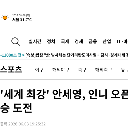
2시간 전 >
내일까지 39도 '펄펄'…기상청 "태풍 지나며 폭염 잠시 꺾인다"
-28570초 전 >
'월드컵 탈락 후폭풍' 축구협회…11시간 걸린 초유의 압수수색
2026.08.06 (목)
서울 31.7℃
합)
-28006초 전 >
[속보] 뉴욕증시, 혼조 출발…나스닥 0.3%↓, 다우 0.14%↑
-26799초 전 >
축구협회, 15년 전 심판 성 접대 파문에 "현재는 내부 지침 준수
-25484초 전 >
경찰, '홍명보는 2순위' 결론냈던 스포츠윤리센터도 압수수색
실시간
정치
국제
경제
금융
산업
IT·
-11080초 전 >
[속보]합참 "北 발사체는 단거리탄도미사일…감시·경계태세 
화"
-10828초 전 >
日방위성, 北이 동해로 쏜 발사체는 탄도미사일 가능성
-9258초 전 >
[속보] SKT, 에이닷 서비스 장애 발생…"원인 파악 중"
스포츠
야구
해외야구
축구
해외축구
농
-8664초 전 >
[속보]합참 "북, 동해상으로 미상 발사체 발사"
-8060초 전 >
'낮 최고 39도' 불볕더위…한밤 열대야도 계속[내일날씨]
-8019초 전 >
[속보]7~9일 프로야구 3연전도 폭염 취소…11일 재개
'세계 최강' 안세영, 인니 
-7681초 전 >
"韓 외환시장 개입 관측 배경엔 美의 대한국 무역적자 있어"
승 도전
-7508초 전 >
'월드컵 탈락 후폭풍' 축구협회…초유의 압수수색에 '충격·당황
-7348초 전 >
서울 낮 37.9도, 올여름 최고치 경신…영등포 순간 '40도'
-6910초 전 >
[속보]종합특검, 대검 추가 압수수색…내란 중요임무종사 혐의
등록 2026.06.03 19:25:32