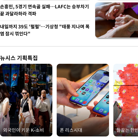
손흥민, 5경기 연속골 실패…LAFC는 승부차기
끝 과달라하라 격파
내일까지 39도 '펄펄'…기상청 "태풍 지나며 폭
염 잠시 꺾인다"
뉴시스 기획특집
외국인이 키운 K-소비
폰 리스시대
들끓는 한