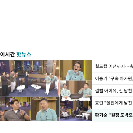
이시간
핫뉴스
월드컵 예선까지…축
이승기 "구속 차가원,
결별 아이유, 전 남친
효린 "절친에게 남친
황기순 "원정 도박으