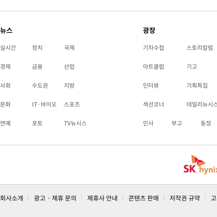
뉴스
광장
실시간
정치
국제
기자수첩
스토리칼럼
경제
금융
산업
아트클럽
기고
사회
수도권
지방
인터뷰
기획특집
문화
IT·바이오
스포츠
섹션코너
데일리뉴시
연예
포토
TV뉴시스
인사
부고
동정
회사소개
광고 · 제휴 문의
제휴사 안내
콘텐츠 판매
저작권 규약
고