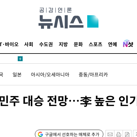
 4.1%로
고 과감히
쪽 아웃바운
지역 선포
IT·바이오
사회
수도권
지방
문화
스포츠
연예
 못 갈 수
]
선제 대응"
국
일본
아시아/오세아니아
중동/아프리카
 민주 대승 전망…李 높은 인
쳐
기소
구글에서 선호하는 매체로 추가