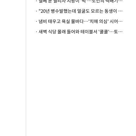
· 엘베 문 열리자 지팡이 '퍽'…노인의 택배기사 폭행 이유
· "20년 병수발했는데 얼굴도 모르는 동생이 유산 절반을"…배다른 형제 상속권 있을까
· 냄비 태우고 욕실 물바다…'치매 의심' 시어머니 검사 권유했다가 '날벼락'
· 새벽 식당 몰래 들어와 테이블서 '쿨쿨'…토사물 남기고 사라진 남성