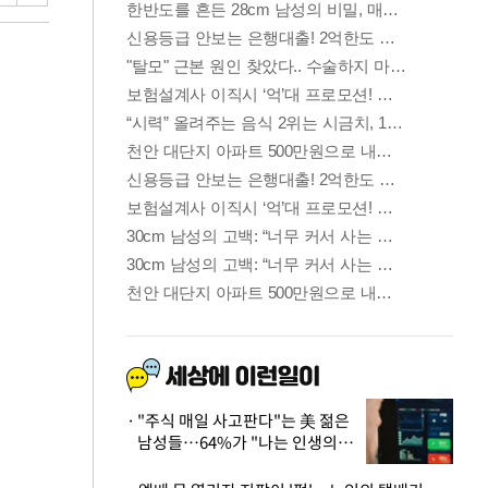
"주식 매일 사고판다"는 美 젊은
남성들…64%가 "나는 인생의
패배자“