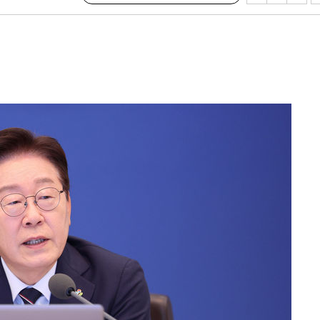
수…이병태
지(종합)
0.3만개
 4.1%로
고 과감히
쪽 아웃바운
지역 선포
 못 갈 수
]
선제 대응"
쳐