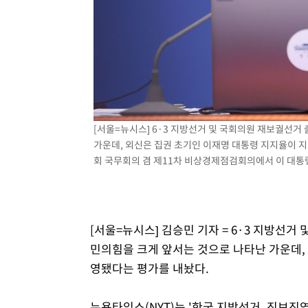
2시간 전 >
[속보]원·달러 환율, 7.7원 내린 1416.1원 마감
2시간 전 >
[속보] 노원서 40.1도 관측…서울, 2018년 이후 첫 40도
3시간 전 >
[속보]종합특검, '계엄 수용공간 확보' 신용해 前교정본부장 
4시간 전 >
외신들도 주목한 韓축구 파문…"국민적 공분에 수사 재개"
4시간 전 >
11시간 압수수색에 성접대 파문까지…'쑥대밭' 된 축구협회
4시간 전 >
[속보]규제합리화위원회 부위원장에 김태유 서울대 공대 교
[서울=뉴시스] 6·3 지방선거 및 국회의원 재보궐선
후임
가운데, 외신은 집권 초기인 이재명 대통령 지지율이 지
회 국무회의 겸 제11차 비상경제점검회의에서 이 대통령이 
[서울=뉴시스] 김승민 기자 = 6·3 지방선
민의힘을 크게 앞서는 것으로 나타난 가운데,
영됐다는 평가를 내놨다.
뉴욕타임스(NYT)는 '한국 지방선거, 진보진