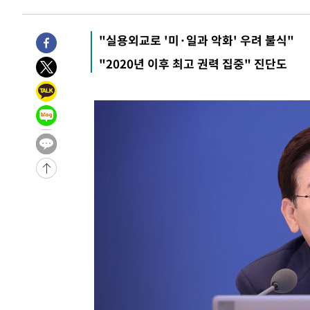
4시간 전 >
11시간 압수수색에 성접대 파문까지…'쑥대밭' 된 축구협회
4시간 전 >
[속보]규제합리화위원회 부위원장에 김태유 서울대 공대 교
"실용외교로 '미·일과 악화' 우려 불식"
후임
-14639초 전 >
이강인, 폭염 속 AT마드리드 첫 훈련…80명 식사 대접까
"2020년 이후 최고 권력 집중" 진단도
-11778초 전 >
미 사업체 일자리, 7월에 2.3만개 순감하고 그 전 2개월 1
하향수정 (2보)
-11226초 전 >
[속보] 미 사업체, 일자리 7월에 2.3만 개 줄어…실업률은
↓
-7089초 전 >
[속보]이 대통령 "부동산 공급 기존 사고방식 매달리지 말
실천"
-6174초 전 >
이란, "오만과 '중앙 단일 루트' 합의…북쪽 인바운드·남
드는 임시"
37분 전 >
"낮 기온 소폭 하락"…수도권 폭염중대경보, 폭염경보로 하향
38분 전 >
[속보]이 대통령, '호우피해' 안동·의성 관할 4개 면 특별재난
38분 전 >
[단독]중수청 지원 검사들, 정원 초과 시 낮은 계급 임용…희망지
도
1시간 전 >
낮 최고 37도 찜통더위…곳곳 소나기·강원 많은 비[내일날씨
1시간 전 >
SK하이닉스, 용인·청주 팹에 54조 투자…"AI 메모리 수요 
2시간 전 >
여자배구 이재영·이다영 자매, 아제르바이잔 투란VC 입단
2시간 전 >
외국인 심판 성 접대 7경기 들여다보니…한국 축구 '5승 2무'
2시간 전 >
[속보]코스닥, 2.86포인트(0.36%) 내린 798.81마감
2시간 전 >
[속보]코스피, 6200선 약보합…0.60% 내린 6258.77에 마