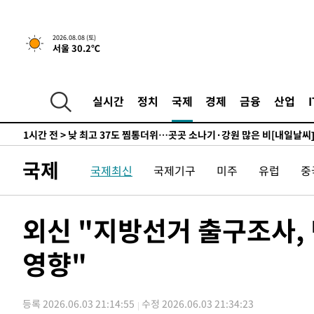
하향수정 (2보)
-11206초 전 >
[속보] 미 사업체, 일자리 7월에 2.3만 개 줄어…실업률은
↓
-7069초 전 >
[속보]이 대통령 "부동산 공급 기존 사고방식 매달리지 말
2026.08.08 (토)
서울 30.2℃
실천"
-6154초 전 >
이란, "오만과 '중앙 단일 루트' 합의…북쪽 인바운드·남
드는 임시"
37분 전 >
"낮 기온 소폭 하락"…수도권 폭염중대경보, 폭염경보로 하향
38분 전 >
[속보]이 대통령, '호우피해' 안동·의성 관할 4개 면 특별재난
실시간
정치
국제
경제
금융
산업
39분 전 >
[단독]중수청 지원 검사들, 정원 초과 시 낮은 계급 임용…희망지
도
1시간 전 >
낮 최고 37도 찜통더위…곳곳 소나기·강원 많은 비[내일날씨
1시간 전 >
SK하이닉스, 용인·청주 팹에 54조 투자…"AI 메모리 수요 
국제
국제최신
국제기구
미주
유럽
중
2시간 전 >
여자배구 이재영·이다영 자매, 아제르바이잔 투란VC 입단
2시간 전 >
외국인 심판 성 접대 7경기 들여다보니…한국 축구 '5승 2무'
2시간 전 >
[속보]코스닥, 2.86포인트(0.36%) 내린 798.81마감
외신 "지방선거 출구조사,
2시간 전 >
[속보]코스피, 6200선 약보합…0.60% 내린 6258.77에 마
영향"
2시간 전 >
[속보]원·달러 환율, 7.7원 내린 1416.1원 마감
2시간 전 >
[속보] 노원서 40.1도 관측…서울, 2018년 이후 첫 40도
3시간 전 >
[속보]종합특검, '계엄 수용공간 확보' 신용해 前교정본부장 
등록 2026.06.03 21:14:55
수정 2026.06.03 21:34:23
4시간 전 >
외신들도 주목한 韓축구 파문…"국민적 공분에 수사 재개"